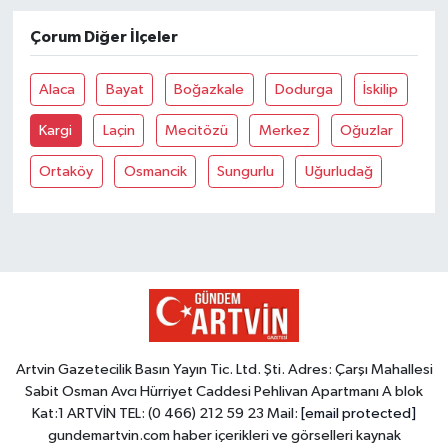
Çorum Diğer İlçeler
Alaca
Bayat
Boğazkale
Dodurga
İskilip
Kargi
Laçin
Mecitözü
Merkez
Oğuzlar
Ortaköy
Osmancik
Sungurlu
Uğurludağ
Artvin Gazetecilik Basın Yayın Tic. Ltd. Şti. Adres: Çarşı Mahallesi
Sabit Osman Avcı Hürriyet Caddesi Pehlivan Apartmanı A blok
Kat:1 ARTVİN TEL: (0 466) 212 59 23 Mail:
[email protected]
gundemartvin.com haber içerikleri ve görselleri kaynak