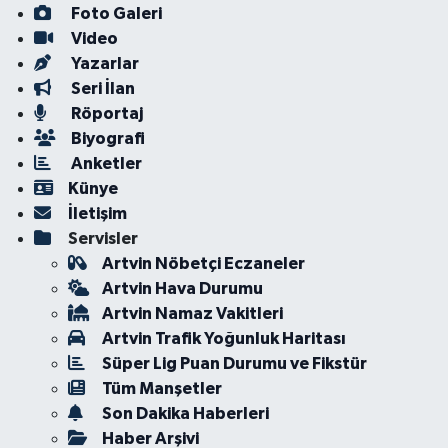
Foto Galeri
Video
Yazarlar
Seri İlan
Röportaj
Biyografi
Anketler
Künye
İletişim
Servisler
Artvin Nöbetçi Eczaneler
Artvin Hava Durumu
Artvin Namaz Vakitleri
Artvin Trafik Yoğunluk Haritası
Süper Lig Puan Durumu ve Fikstür
Tüm Manşetler
Son Dakika Haberleri
Haber Arşivi