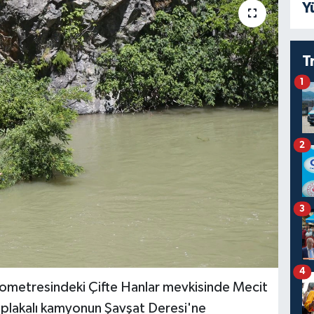
Y
T
1
2
3
4
lometresindeki Çifte Hanlar mevkisinde Mecit
 plakalı kamyonun Şavşat Deresi'ne