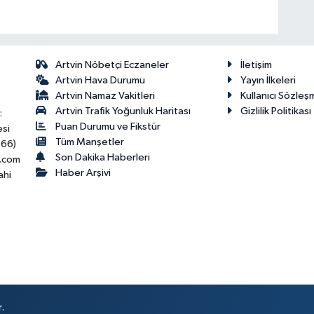
Artvin Nöbetçi Eczaneler
İletişim
Artvin Hava Durumu
Yayın İlkeleri
Artvin Namaz Vakitleri
Kullanıcı Sözleş
Artvin Trafik Yoğunluk Haritası
Gizlilik Politikası
:
Puan Durumu ve Fikstür
esi
Tüm Manşetler
466)
Son Dakika Haberleri
.com
Haber Arşivi
ahi
.