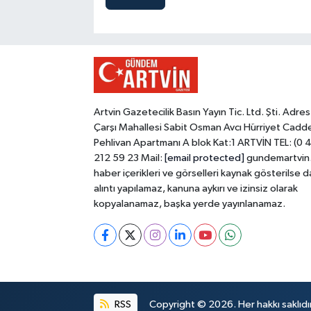
Artvin Gazetecilik Basın Yayın Tic. Ltd. Şti. Adres
Çarşı Mahallesi Sabit Osman Avcı Hürriyet Cadd
Pehlivan Apartmanı A blok Kat:1 ARTVİN TEL: (0 
212 59 23 Mail:
[email protected]
gundemartvin
haber içerikleri ve görselleri kaynak gösterilse d
alıntı yapılamaz, kanuna aykırı ve izinsiz olarak
kopyalanamaz, başka yerde yayınlanamaz.
RSS
Copyright © 2026. Her hakkı saklıdır