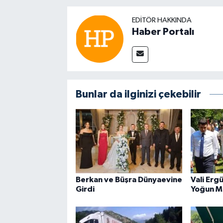
EDITÖR HAKKINDA
Haber Portalı
Bunlar da ilginizi çekebilir
Berkan ve Büşra Dünyaevine
Vali Erg
Girdi
Yoğun M