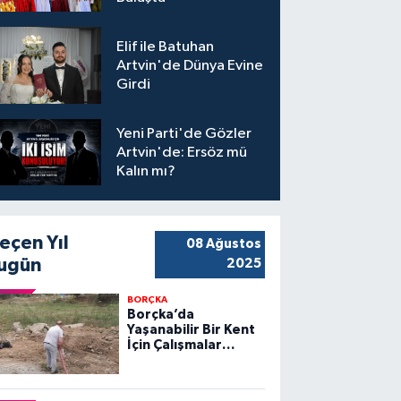
Elif ile Batuhan
Artvin'de Dünya Evine
Girdi
Yeni Parti'de Gözler
Artvin'de: Ersöz mü
Kalın mı?
eçen Yıl
08 Ağustos
ugün
2025
BORÇKA
Borçka’da
Yaşanabilir Bir Kent
İçin Çalışmalar
Sürüyor