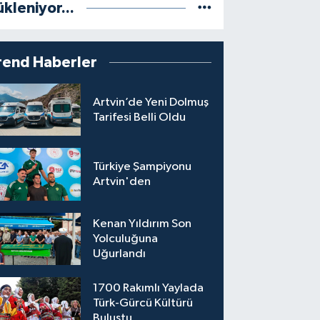
ükleniyor...
rend Haberler
Artvin’de Yeni Dolmuş
Tarifesi Belli Oldu
Türkiye Şampiyonu
Artvin'den
Kenan Yıldırım Son
Yolculuğuna
Uğurlandı
1700 Rakımlı Yaylada
Türk-Gürcü Kültürü
Buluştu