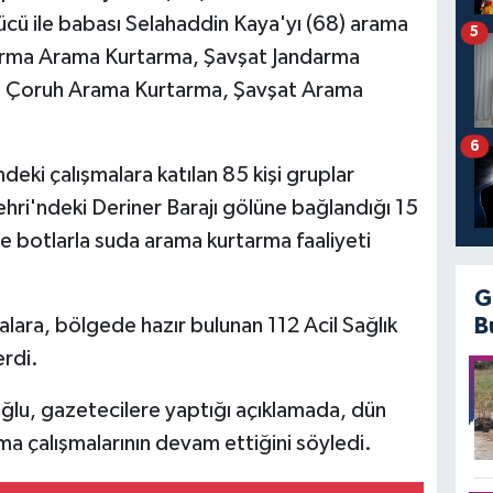
ücü ile babası Selahaddin Kaya'yı (68) arama
5
arma Arama Kurtarma, Şavşat Jandarma
i, Çoruh Arama Kurtarma, Şavşat Arama
6
ki çalışmalara katılan 85 kişi gruplar
hri'ndeki Deriner Barajı gölüne bağlandığı 15
e botlarla suda arama kurtarma faaliyeti
G
malara, bölgede hazır bulunan 112 Acil Sağlık
B
erdi.
ğlu, gazetecilere yaptığı açıklamada, dün
a çalışmalarının devam ettiğini söyledi.