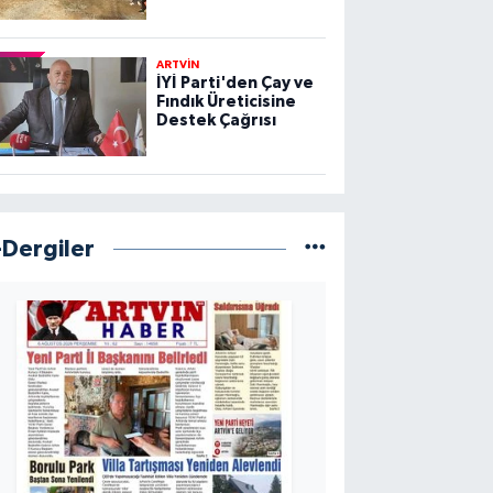
ARTVİN
İYİ Parti'den Çay ve
Fındık Üreticisine
Destek Çağrısı
-Dergiler