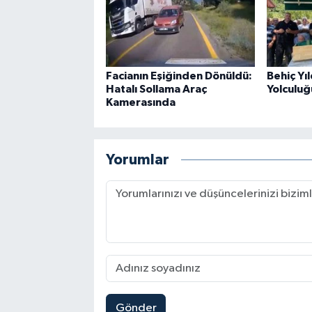
Facianın Eşiğinden Dönüldü:
Behiç Yı
Hatalı Sollama Araç
Yolculuğ
Kamerasında
Yorumlar
Gönder