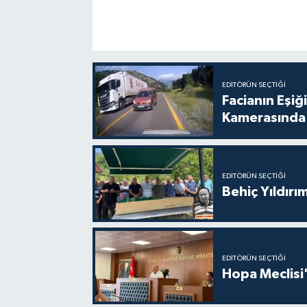
EDITÖRÜN SEÇTIĞI
Facianın Eşiğ
Kamerasında
EDITÖRÜN SEÇTIĞI
Behiç Yıldırı
EDITÖRÜN SEÇTIĞI
Hopa Meclisi'