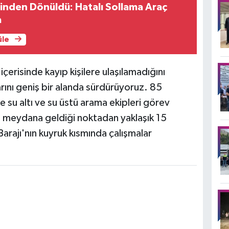
ğinden Dönüldü: Hatalı Sollama Araç
a
üle
risinde kayıp kişilere ulaşılamadığını
rını geniş bir alanda sürdürüyoruz. 85
e su altı ve su üstü arama ekipleri görev
 meydana geldiği noktadan yaklaşık 15
arajı'nın kuyruk kısmında çalışmalar