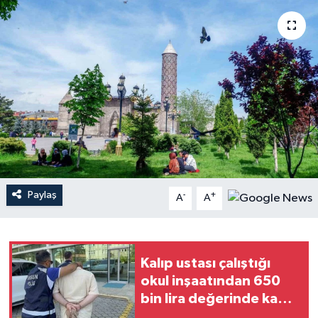
Paylaş
-
+
A
A
Kalıp ustası çalıştığı
okul inşaatından 650
bin lira değerinde kablo
çaldı