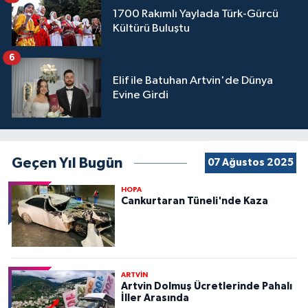
1700 Rakımlı Yaylada Türk-Gürcü
Kültürü Buluştu
6
Elif ile Batuhan Artvin'de Dünya
Evine Girdi
Geçen Yıl Bugün
07 Ağustos 2025
HOPA
Cankurtaran Tüneli'nde Kaza
ARTVİN
Artvin Dolmuş Ücretlerinde Pahalı
İller Arasında