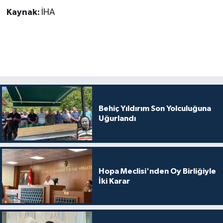
Kaynak:
İHA
Behiç Yıldırım Son Yolculuğuna
Uğurlandı
Hopa Meclisi'nden Oy Birliğiyle
İki Karar