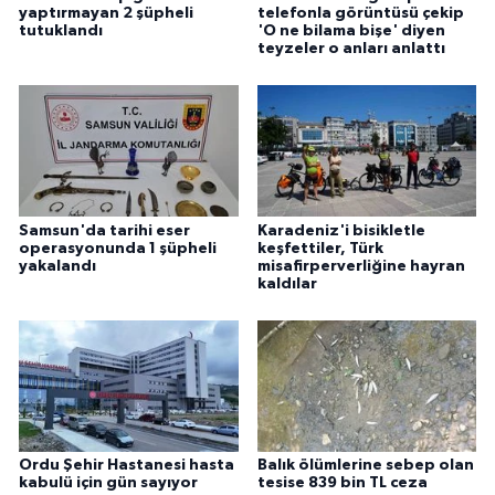
yaptırmayan 2 şüpheli
telefonla görüntüsü çekip
tutuklandı
'O ne bilama bişe' diyen
teyzeler o anları anlattı
Samsun'da tarihi eser
Karadeniz'i bisikletle
operasyonunda 1 şüpheli
keşfettiler, Türk
yakalandı
misafirperverliğine hayran
kaldılar
Ordu Şehir Hastanesi hasta
Balık ölümlerine sebep olan
kabulü için gün sayıyor
tesise 839 bin TL ceza