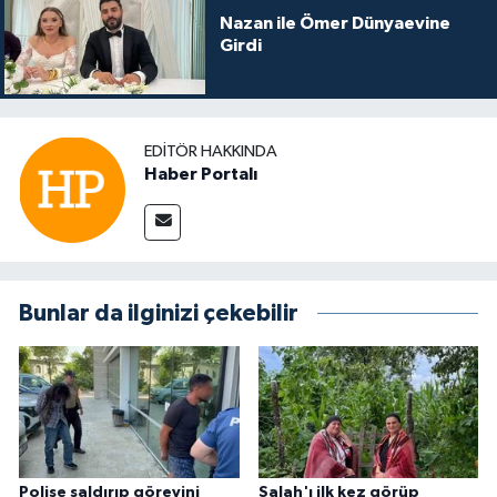
Nazan ile Ömer Dünyaevine
Girdi
EDITÖR HAKKINDA
Haber Portalı
Bunlar da ilginizi çekebilir
Polise saldırıp görevini
Salah'ı ilk kez görüp