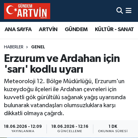
ANA SAYFA
ARTVİN
GÜNDEM
KÜLTÜR - SANAT
HABERLER
GENEL
Erzurum ve Ardahan için
'sarı' kodlu uyarı
Meteoroloji 12. Bölge Müdürlüğü, Erzurum'un
kuzeydoğu ilçeleri ile Ardahan çevreleri için
kuvvetli gök gürültülü sağanak yağış uyarısında
bulunarak vatandaşları olumsuzluklara karşı
dikkatli olmaya çağırdı.
18.06.2026 - 12:09
18.06.2026 - 12:16
1 DK
YAYINLANMA
GÜNCELLEME
OKUNMA SÜRESI