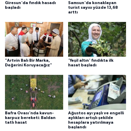
Giresun'da fındık hasadı
Samsun'da konaklayan
başladı
turist sayısı yüzde 13,68
arttı
"Artvin Balı Bir Marka,
'Yeşil altın' fındıkta ilk
Değerini Koruyacağız"
hasat başladı
Bafra Ovası'nda kavun-
Ağustos ayı yaşlı ve engelli
karpuz bereketi: Baldan
aylıkları artışlı şekilde
tatlı hasat
hesaplara yatırılmaya
başlandı