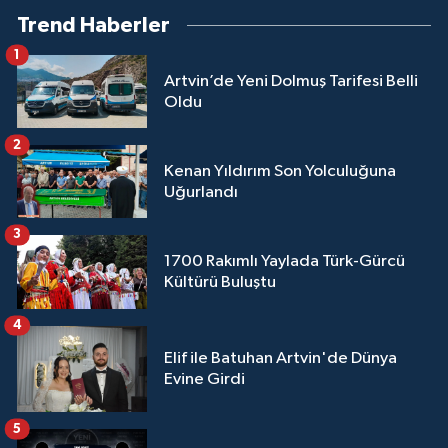
Trend Haberler
1
Artvin’de Yeni Dolmuş Tarifesi Belli
Oldu
2
Kenan Yıldırım Son Yolculuğuna
Uğurlandı
3
1700 Rakımlı Yaylada Türk-Gürcü
Kültürü Buluştu
4
Elif ile Batuhan Artvin'de Dünya
Evine Girdi
5