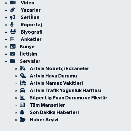
Video
Yazarlar
Seri İlan
Röportaj
Biyografi
Anketler
Künye
İletişim
Servisler
Artvin Nöbetçi Eczaneler
Artvin Hava Durumu
Artvin Namaz Vakitleri
Artvin Trafik Yoğunluk Haritası
Süper Lig Puan Durumu ve Fikstür
Tüm Manşetler
Son Dakika Haberleri
Haber Arşivi