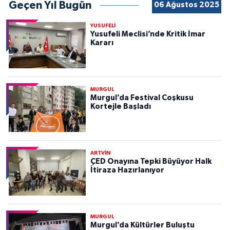
Geçen Yıl Bugün
06 Ağustos 2025
YUSUFELİ
Yusufeli Meclisi’nde Kritik İmar
Kararı
MURGUL
Murgul’da Festival Coşkusu
Kortejle Başladı
ARTVİN
ÇED Onayına Tepki Büyüyor Halk
İtiraza Hazırlanıyor
MURGUL
Murgul’da Kültürler Buluştu