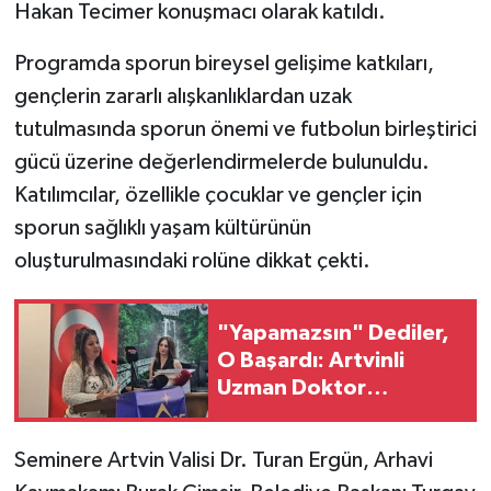
Hakan Tecimer konuşmacı olarak katıldı.
Programda sporun bireysel gelişime katkıları,
gençlerin zararlı alışkanlıklardan uzak
tutulmasında sporun önemi ve futbolun birleştirici
gücü üzerine değerlendirmelerde bulunuldu.
Katılımcılar, özellikle çocuklar ve gençler için
sporun sağlıklı yaşam kültürünün
oluşturulmasındaki rolüne dikkat çekti.
"Yapamazsın" Dediler,
O Başardı: Artvinli
Uzman Doktor
Mukadder Karakaya'nın
İlham Veren Başarı
Seminere Artvin Valisi Dr. Turan Ergün, Arhavi
Hikâyesi