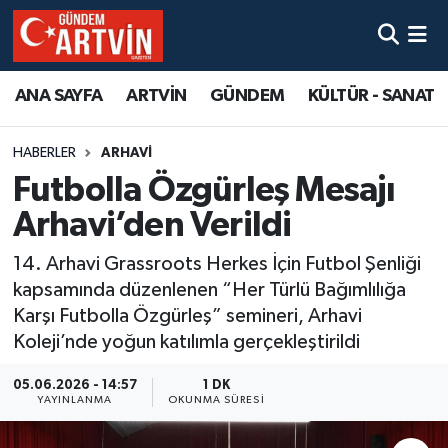
ANA SAYFA
ARTVİN
GÜNDEM
KÜLTÜR - SANAT
HABERLER
ARHAVİ
Futbolla Özgürleş Mesajı
Arhavi’den Verildi
14. Arhavi Grassroots Herkes İçin Futbol Şenliği
kapsamında düzenlenen “Her Türlü Bağımlılığa
Karşı Futbolla Özgürleş” semineri, Arhavi
Koleji’nde yoğun katılımla gerçekleştirildi
05.06.2026 - 14:57
1 DK
YAYINLANMA
OKUNMA SÜRESI