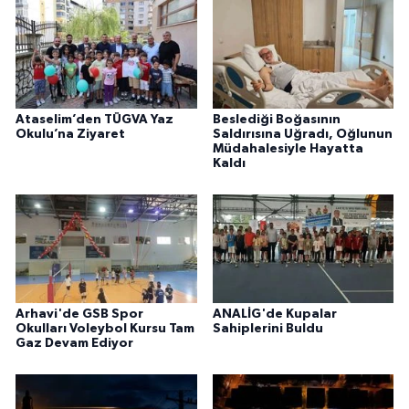
Ataselim’den TÜGVA Yaz
Beslediği Boğasının
Okulu’na Ziyaret
Saldırısına Uğradı, Oğlunun
Müdahalesiyle Hayatta
Kaldı
Arhavi'de GSB Spor
ANALİG'de Kupalar
Okulları Voleybol Kursu Tam
Sahiplerini Buldu
Gaz Devam Ediyor