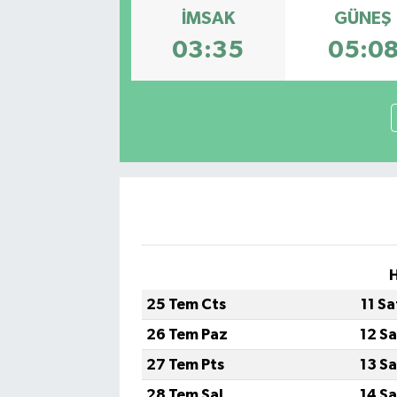
İMSAK
GÜNEŞ
03:35
05:0
H
25 Tem Cts
11 S
26 Tem Paz
12 S
27 Tem Pts
13 S
28 Tem Sal
14 S