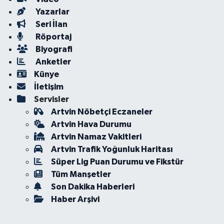
Yazarlar
Seri İlan
Röportaj
Biyografi
Anketler
Künye
İletişim
Servisler
Artvin Nöbetçi Eczaneler
Artvin Hava Durumu
Artvin Namaz Vakitleri
Artvin Trafik Yoğunluk Haritası
Süper Lig Puan Durumu ve Fikstür
Tüm Manşetler
Son Dakika Haberleri
Haber Arşivi