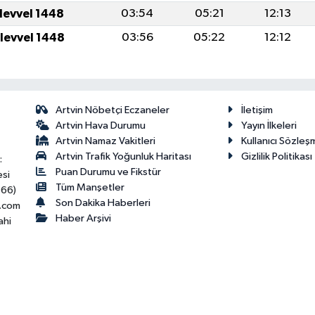
ulevvel 1448
03:54
05:21
12:13
ulevvel 1448
03:56
05:22
12:12
Artvin Nöbetçi Eczaneler
İletişim
Artvin Hava Durumu
Yayın İlkeleri
Artvin Namaz Vakitleri
Kullanıcı Sözleş
Artvin Trafik Yoğunluk Haritası
Gizlilik Politikası
:
Puan Durumu ve Fikstür
esi
Tüm Manşetler
466)
Son Dakika Haberleri
.com
Haber Arşivi
ahi