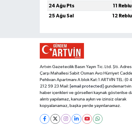
24 Ağu Pts
11 Rebi
25 Ağu Sal
12 Rebi
Artvin Gazetecilik Basın Yayın Tic. Ltd. Şti. Adres
Çarşı Mahallesi Sabit Osman Avcı Hürriyet Cadd
Pehlivan Apartmanı A blok Kat:1 ARTVİN TEL: (0 
212 59 23 Mail:
[email protected]
gundemartvin
haber içerikleri ve görselleri kaynak gösterilse d
alıntı yapılamaz, kanuna aykırı ve izinsiz olarak
kopyalanamaz, başka yerde yayınlanamaz.