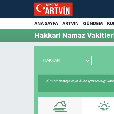
ANA SAYFA
ARTVİN
GÜNDEM
KÜ
Hakkari Namaz Vakitler
HAKKARİ
Kim bir hastayı veya Allah için sevdiği kar