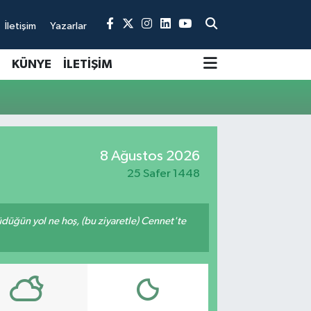
İletişim
Yazarlar
KÜNYE
İLETİŞİM
8 Ağustos 2026
25 Safer 1448
rüdüğün yol ne hoş, (bu ziyaretle) Cennet'te