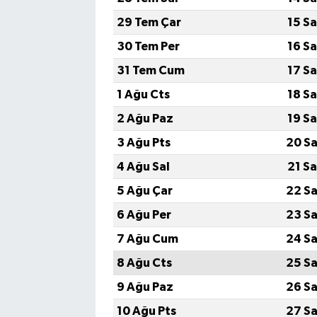
29 Tem Çar
15 S
30 Tem Per
16 S
31 Tem Cum
17 S
1 Ağu Cts
18 S
2 Ağu Paz
19 S
3 Ağu Pts
20 Sa
4 Ağu Sal
21 S
5 Ağu Çar
22 Sa
6 Ağu Per
23 Sa
7 Ağu Cum
24 Sa
8 Ağu Cts
25 Sa
9 Ağu Paz
26 Sa
10 Ağu Pts
27 Sa