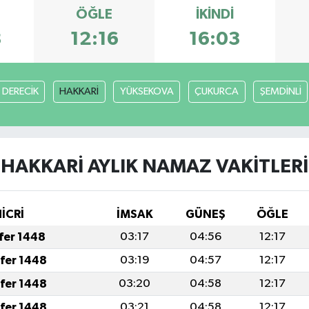
ÖĞLE
İKINDI
8
12:16
16:03
DERECİK
HAKKARİ
YÜKSEKOVA
ÇUKURCA
ŞEMDİNLİ
HAKKARİ AYLIK NAMAZ VAKITLERI
İCRİ
İMSAK
GÜNEŞ
ÖĞLE
afer 1448
03:17
04:56
12:17
afer 1448
03:19
04:57
12:17
afer 1448
03:20
04:58
12:17
afer 1448
03:21
04:58
12:17