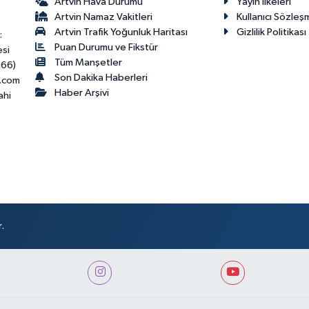
Artvin Hava Durumu
Yayın İlkeleri
Artvin Namaz Vakitleri
Kullanıcı Sözleş
Artvin Trafik Yoğunluk Haritası
Gizlilik Politikası
:
Puan Durumu ve Fikstür
esi
Tüm Manşetler
466)
Son Dakika Haberleri
.com
Haber Arşivi
ahi
.