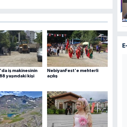
E
da iş makinesinin
NebiyanFest'e mehterli
88 yaşındaki kişi
açılış