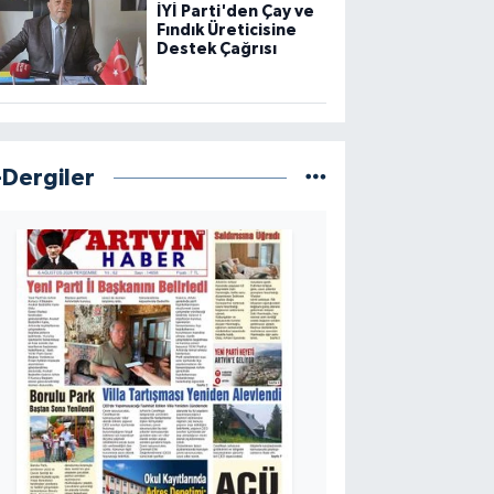
İYİ Parti'den Çay ve
Fındık Üreticisine
Destek Çağrısı
-Dergiler