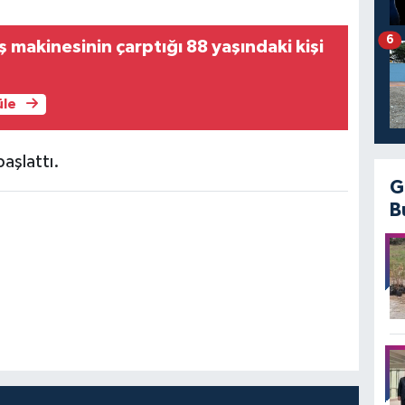
6
ş makinesinin çarptığı 88 yaşındaki kişi
üle
başlattı.
G
B