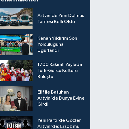
Artvin’de Yeni Dolmuş
Tarifesi Belli Oldu
Kenan Yıldırım Son
Yolculuğuna
Uğurlandı
1700 Rakımlı Yaylada
Türk-Gürcü Kültürü
Buluştu
Elif ile Batuhan
Artvin'de Dünya Evine
Girdi
Yeni Parti'de Gözler
Artvin'de: Ersöz mü