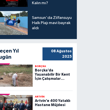
Kalın mı?
Samsun'da Zilfansuyu
Halk Plajı mavi bayrak
aldı
eçen Yıl
08 Ağustos
ugün
2025
BORÇKA
Borçka’da
Yaşanabilir Bir Kent
İçin Çalışmalar
Sürüyor
ARTVİN
Artvin’e 400 Yataklı
Hastane Müjdesi