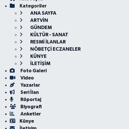
Kategoriler
ANA SAYFA
ARTVİN
GÜNDEM
KÜLTÜR - SANAT
RESMİ İLANLAR
NÖBETÇİ ECZANELER
KÜNYE
İLETİŞİM
Foto Galeri
Video
Yazarlar
Seri İlan
Röportaj
Biyografi
Anketler
Künye
İletişim