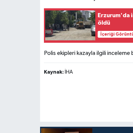
Erzurum'da i
öldü
İçeriği Görünt
Polis ekipleri kazayla ilgili inceleme 
Kaynak:
İHA