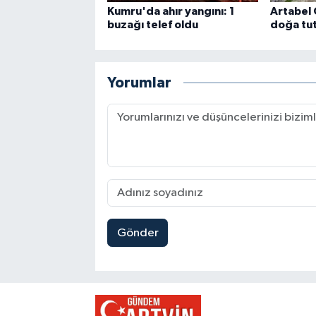
Kumru'da ahır yangını: 1
Artabel 
buzağı telef oldu
doğa tut
Yorumlar
Gönder