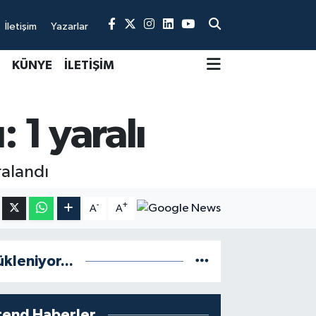
İletişim
Yazarlar
KÜNYE
İLETİŞİM
 1 yaralı
ralandı
-
+
A
A
ükleniyor...
rend Haberler