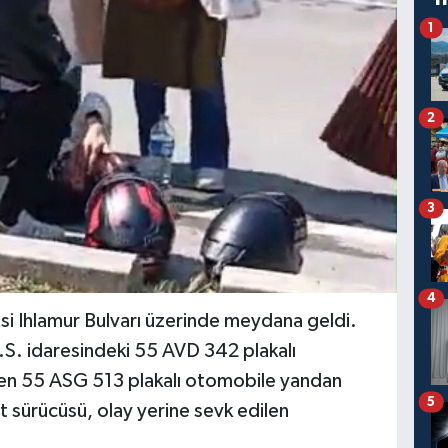
1
2
3
4
esi Ihlamur Bulvarı üzerinde meydana geldi.
S. idaresindeki 55 AVD 342 plakalı
yen 55 ASG 513 plakalı otomobile yandan
5
 sürücüsü, olay yerine sevk edilen