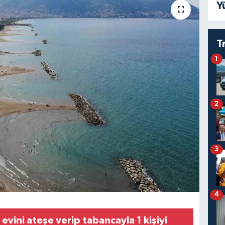
Y
T
1
2
3
4
vini ateşe verip tabancayla 1 kişiyi