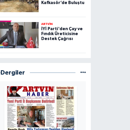
Kafkasör’de Buluştu
ARTVİN
İYİ Parti'den Çay ve
Fındık Üreticisine
Destek Çağrısı
-Dergiler