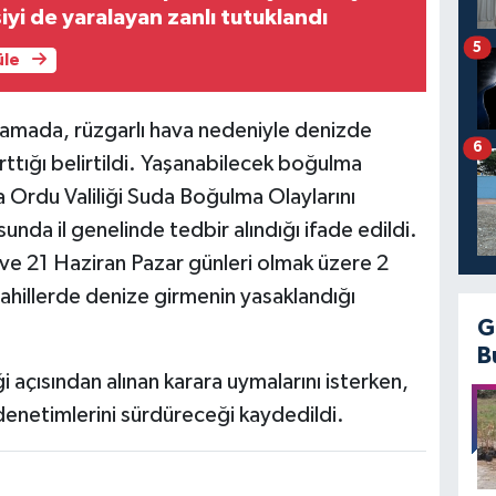
iyi de yaralayan zanlı tutuklandı
5
üle
ıklamada, rüzgarlı hava nedeniyle denizde
6
 arttığı belirtildi. Yaşanabilecek boğulma
a Ordu Valiliği Suda Boğulma Olaylarını
da il genelinde tedbir alındığı ifade edildi.
e 21 Haziran Pazar günleri olmak üzere 2
ahillerde denize girmenin yasaklandığı
G
B
ği açısından alınan karara uymalarını isterken,
 denetimlerini sürdüreceği kaydedildi.