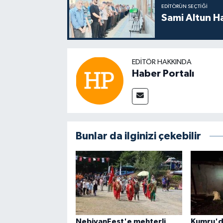
EDITÖRÜN SEÇTIĞI
Sami Altun H
EDITÖR HAKKINDA
Haber Portalı
Bunlar da ilginizi çekebilir
NebiyanFest'e mehterli
Kumru'da