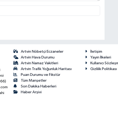
Artvin Nöbetçi Eczaneler
İletişim
Artvin Hava Durumu
Yayın İlkeleri
Artvin Namaz Vakitleri
Kullanıcı Sözleş
Artvin Trafik Yoğunluk Haritası
Gizlilik Politikası
:
Puan Durumu ve Fikstür
esi
Tüm Manşetler
466)
Son Dakika Haberleri
.com
Haber Arşivi
ahi