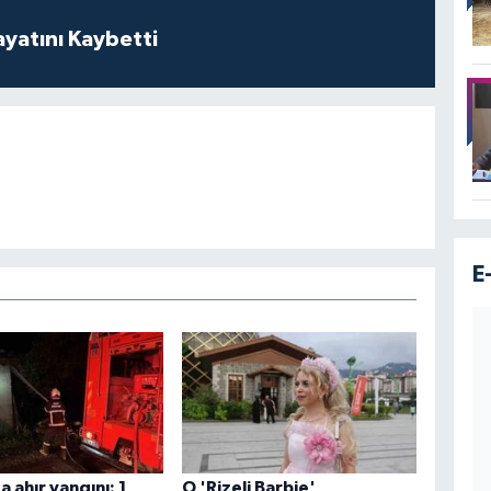
ayatını Kaybetti
E
 ahır yangını: 1
O 'Rizeli Barbie'