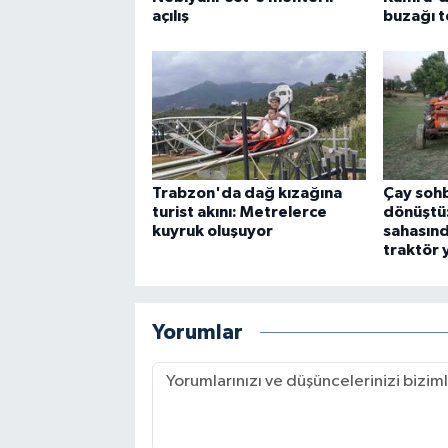
açılış
buzağı t
Trabzon'da dağ kızağına
Çay sohb
turist akını: Metrelerce
dönüştü:
kuyruk oluşuyor
sahasınd
traktör y
Yorumlar