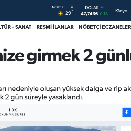
DOLAR
Künye
°
29
47,7436
0.18
EURO
55,2510
0.32
LTÜR - SANAT
RESMİ İLANLAR
NÖBETÇİ ECZANELER
STERLİN
64,4811
0.38
GRAM ALTIN
ize girmek 2 gün
6660.55
0.03
BİST100
13.779
-14
BITCOIN
64.959,79
1.11
ı nedeniyle oluşan yüksek dalga ve rip akın
ek 2 gün süreyle yasaklandı.
1 DK
OKUNMA SÜRESI