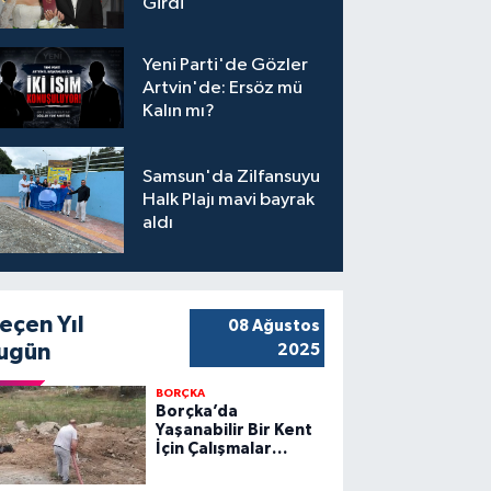
Girdi
Yeni Parti'de Gözler
Artvin'de: Ersöz mü
Kalın mı?
Samsun'da Zilfansuyu
Halk Plajı mavi bayrak
aldı
eçen Yıl
08 Ağustos
ugün
2025
BORÇKA
Borçka’da
Yaşanabilir Bir Kent
İçin Çalışmalar
Sürüyor