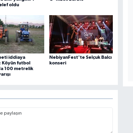
elef oldu
eti iddiaya
NebiyanFest'te Selçuk Balcı
 Köyün futbol
konseri
a 100 metrelik
arışı