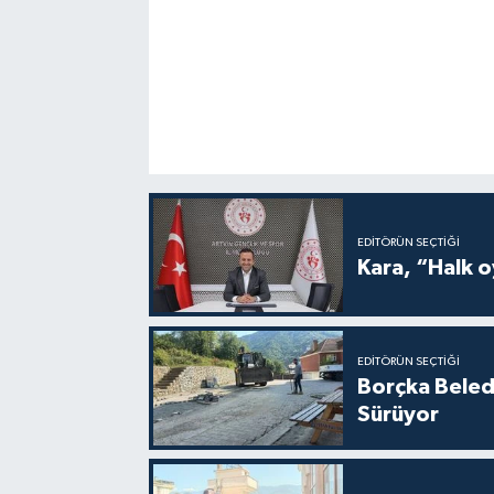
EDITÖRÜN SEÇTIĞI
Kara, “Halk o
EDITÖRÜN SEÇTIĞI
Borçka Beledi
Sürüyor