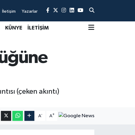
İletişim
Yazarlar
KÜNYE
İLETİŞİM
lüğüne
tısı (çeken akıntı)
-
+
A
A