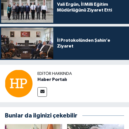
Vali Ergün, İl Milli Eğitim
Müdürlüğünü Ziyaret Etti
İl Protokolünden Şahin’e
Ziyaret
EDITÖR HAKKINDA
Haber Portalı
Bunlar da ilginizi çekebilir