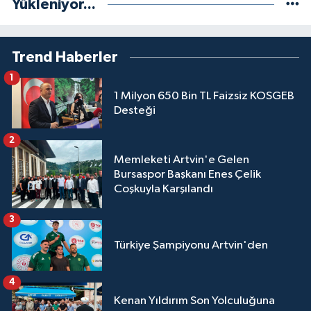
Yükleniyor...
Trend Haberler
1
1 Milyon 650 Bin TL Faizsiz KOSGEB
Desteği
2
Memleketi Artvin'e Gelen
Bursaspor Başkanı Enes Çelik
Coşkuyla Karşılandı
3
Türkiye Şampiyonu Artvin'den
4
Kenan Yıldırım Son Yolculuğuna