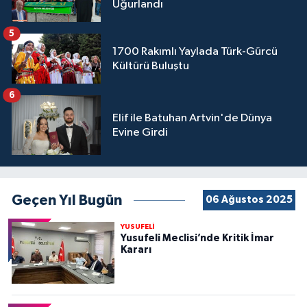
Uğurlandı
5
1700 Rakımlı Yaylada Türk-Gürcü
Kültürü Buluştu
6
Elif ile Batuhan Artvin'de Dünya
Evine Girdi
Geçen Yıl Bugün
06 Ağustos 2025
YUSUFELİ
Yusufeli Meclisi’nde Kritik İmar
Kararı