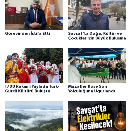
Görevinden İstifa Etti
Şavşat'ta Doğa, Kültür ve
Çocuklar İçin Büyük Buluşma
1700 Rakımlı Yaylada Türk-
Muzaffer Köse Son
Gürcü Kültürü Buluştu
Yolculuğuna Uğurlandı