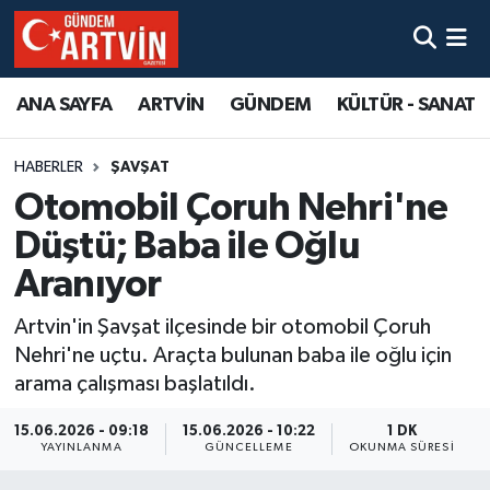
ANA SAYFA
ARTVİN
GÜNDEM
KÜLTÜR - SANAT
HABERLER
ŞAVŞAT
Otomobil Çoruh Nehri'ne
Düştü; Baba ile Oğlu
Aranıyor
Artvin'in Şavşat ilçesinde bir otomobil Çoruh
Nehri'ne uçtu. Araçta bulunan baba ile oğlu için
arama çalışması başlatıldı.
15.06.2026 - 09:18
15.06.2026 - 10:22
1 DK
YAYINLANMA
GÜNCELLEME
OKUNMA SÜRESI