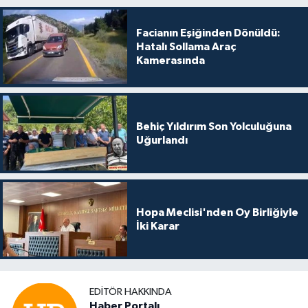
Facianın Eşiğinden Dönüldü:
Hatalı Sollama Araç
Kamerasında
Behiç Yıldırım Son Yolculuğuna
Uğurlandı
Hopa Meclisi'nden Oy Birliğiyle
İki Karar
EDITÖR HAKKINDA
Haber Portalı