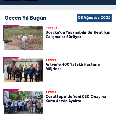
Geçen Yıl Bugün
08 Ağustos 2025
BORÇKA
Borçka’da Yaşanabilir Bir Kent İçin
Çalışmalar Sürüyor
ARTVİN
Artvin’e 400 Yataklı Hastane
Müjdesi
ARTVİN
Cerattepe’de Yeni ÇED Onayına
Karşı Artvin Ayakta