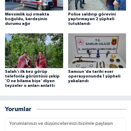
Mevsimlik işçi ırmakta
Polise saldırıp görevini
boğuldu, kardeşinin
yaptırmayan 2 şüpheli
durumu ağır
tutuklandı
Salah'ı ilk kez görüp
Samsun'da tarihi eser
telefonla görüntüsü çekip
operasyonunda 1 şüpheli
'O ne bilama bişe' diyen
yakalandı
teyzeler o anları anlattı
Yorumlar