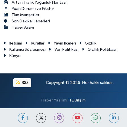
Artvin Trafik Yoğunluk Haritası
Puan Durumu ve Fikstür
Tüm Manşetler
Son Dakika Haberleri
Haber Arşivi
İletişim
Kurallar
Yayın İlkeleri
Gizlilik
Kullanıcı Sözleşmesi
Veri Politikası
Gizlilik Politikası
Künye
RSS
Copyright © 2026. Her hakkı saklıdır.
Haber Yazılımı:
TE Bilişim