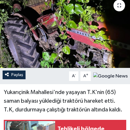
Paylaş
-
+
A
A
Yukarıçinik Mahallesi'nde yaşayan T.K'nin (65)
saman balyası yüklediği traktörü hareket etti.
T.K, durdurmaya çalıştığı traktörün altında kaldı.
Tehlikeli bölgede