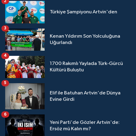
2
Türkiye Şampiyonu Artvin'den
3
Kenan Yıldırım Son Yolculuğuna
Uğurlandı
4
1700 Rakımlı Yaylada Türk-Gürcü
Kültürü Buluştu
5
Elif ile Batuhan Artvin'de Dünya
Evine Girdi
6
Yeni Parti'de Gözler Artvin'de:
Ersöz mü Kalın mı?