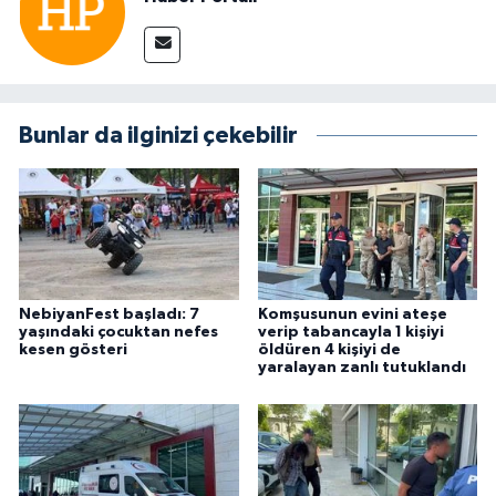
Bunlar da ilginizi çekebilir
NebiyanFest başladı: 7
Komşusunun evini ateşe
yaşındaki çocuktan nefes
verip tabancayla 1 kişiyi
kesen gösteri
öldüren 4 kişiyi de
yaralayan zanlı tutuklandı