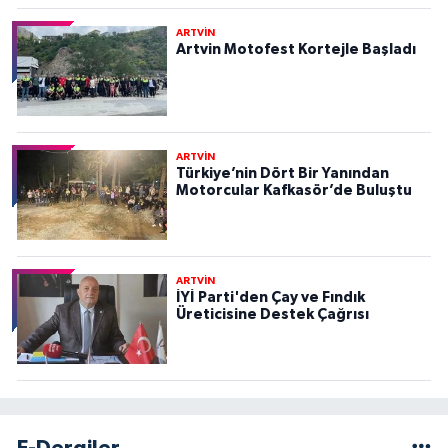
ARTVİN
Artvin Motofest Kortejle Başladı
ARTVİN
Türkiye’nin Dört Bir Yanından
Motorcular Kafkasör’de Buluştu
ARTVİN
İYİ Parti'den Çay ve Fındık
Üreticisine Destek Çağrısı