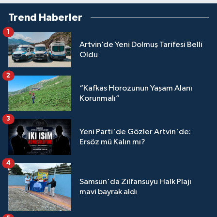
Trend Haberler
1
Artvin’de Yeni Dolmuş Tarifesi Belli
Oldu
2
“Kafkas Horozunun Yaşam Alanı
Korunmalı”
3
Yeni Parti'de Gözler Artvin'de:
Ersöz mü Kalın mı?
4
Samsun'da Zilfansuyu Halk Plajı
mavi bayrak aldı