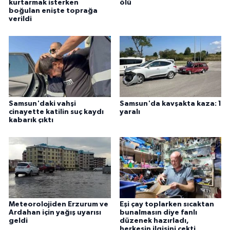
kurtarmak isterken
ölü
boğulan enişte toprağa
verildi
Samsun'daki vahşi
Samsun'da kavşakta kaza: 1
cinayette katilin suç kaydı
yaralı
kabarık çıktı
Meteorolojiden Erzurum ve
Eşi çay toplarken sıcaktan
Ardahan için yağış uyarısı
bunalmasın diye fanlı
geldi
düzenek hazırladı,
herkesin ilgisini çekti