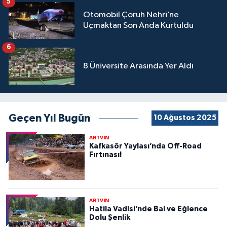
5
Otomobil Çoruh Nehri’ne
Uçmaktan Son Anda Kurtuldu
6
8 Üniversite Arasında Yer Aldı
Geçen Yıl Bugün
10 Ağustos 2025
ARTVİN
Kafkasör Yaylası’nda Off-Road
Fırtınası!
ARTVİN
Hatila Vadisi’nde Bal ve Eğlence
Dolu Şenlik