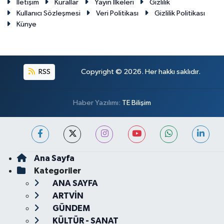
İletişim
Kurallar
Yayın İlkeleri
Gizlilik
Kullanıcı Sözleşmesi
Veri Politikası
Gizlilik Politikası
Künye
RSS
Copyright © 2026. Her hakkı saklıdır.
Haber Yazılımı:
TE Bilişim
Ana Sayfa
Kategoriler
ANA SAYFA
ARTVİN
GÜNDEM
KÜLTÜR - SANAT