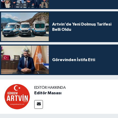
Artvin’de Yeni Dolmuş Tarifesi
Belli Oldu
Görevinden İstifa Etti
EDITÖR HAKKINDA
Editör Masası