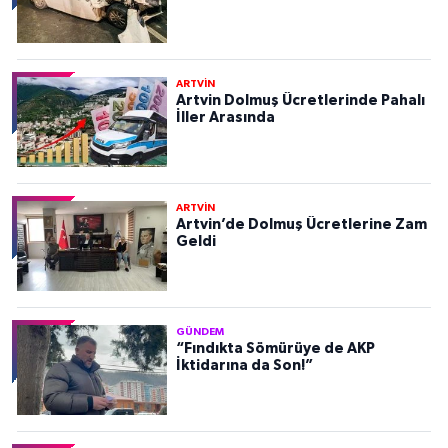
ARTVİN
Artvin Dolmuş Ücretlerinde Pahalı
İller Arasında
ARTVİN
Artvin’de Dolmuş Ücretlerine Zam
Geldi
GÜNDEM
“Fındıkta Sömürüye de AKP
İktidarına da Son!”