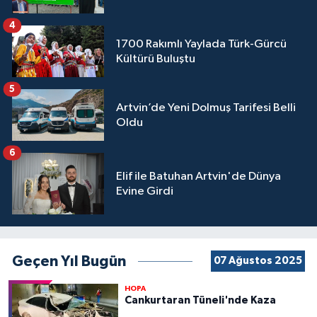
4
1700 Rakımlı Yaylada Türk-Gürcü
Kültürü Buluştu
5
Artvin’de Yeni Dolmuş Tarifesi Belli
Oldu
6
Elif ile Batuhan Artvin'de Dünya
Evine Girdi
Geçen Yıl Bugün
07 Ağustos 2025
HOPA
Cankurtaran Tüneli'nde Kaza