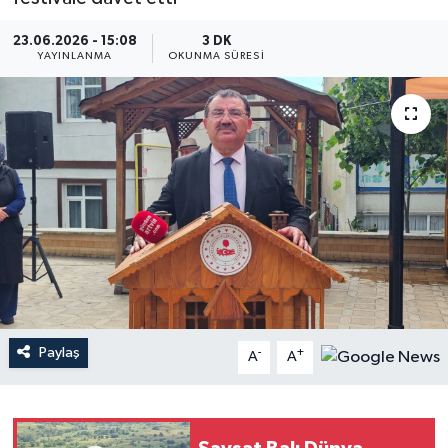
23.06.2026 - 15:08
3 DK
YAYINLANMA
OKUNMA SÜRESI
Paylaş
-
+
A
A