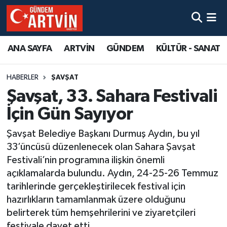
ANA SAYFA
ARTVİN
GÜNDEM
KÜLTÜR - SANAT
HABERLER
ŞAVŞAT
Şavşat, 33. Sahara Festivali
İçin Gün Sayıyor
Şavşat Belediye Başkanı Durmuş Aydın, bu yıl
33’üncüsü düzenlenecek olan Sahara Şavşat
Festivali’nin programına ilişkin önemli
açıklamalarda bulundu. Aydın, 24-25-26 Temmuz
tarihlerinde gerçekleştirilecek festival için
hazırlıkların tamamlanmak üzere olduğunu
belirterek tüm hemşehrilerini ve ziyaretçileri
festivale davet etti