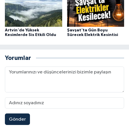
Artvin'de Yüksek
Şavşat'ta Gün Boyu
Kesimlerde Sis Etkili Oldu
Sürecek Elektrik Kesintisi
Yorumlar
Gönder