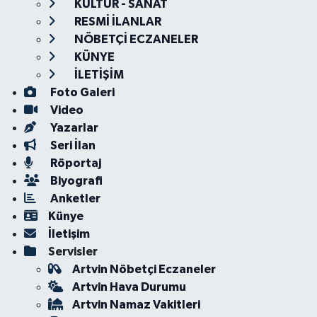
KÜLTÜR - SANAT
RESMİ İLANLAR
NÖBETÇİ ECZANELER
KÜNYE
İLETİŞİM
Foto Galeri
Video
Yazarlar
Seri İlan
Röportaj
Biyografi
Anketler
Künye
İletişim
Servisler
Artvin Nöbetçi Eczaneler
Artvin Hava Durumu
Artvin Namaz Vakitleri