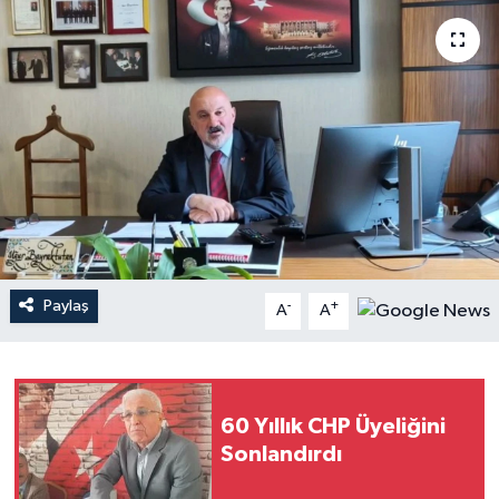
Paylaş
-
+
A
A
60 Yıllık CHP Üyeliğini
Sonlandırdı