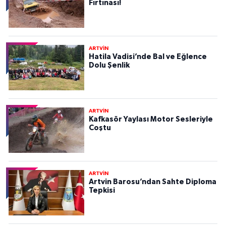
Fırtınası!
ARTVİN
Hatila Vadisi’nde Bal ve Eğlence
Dolu Şenlik
ARTVİN
Kafkasör Yaylası Motor Sesleriyle
Coştu
ARTVİN
Artvin Barosu’ndan Sahte Diploma
Tepkisi