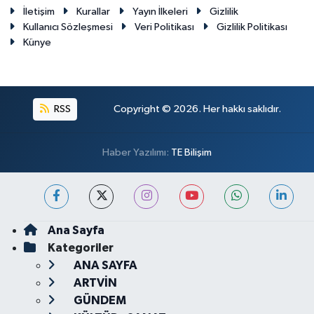
İletişim
Kurallar
Yayın İlkeleri
Gizlilik
Kullanıcı Sözleşmesi
Veri Politikası
Gizlilik Politikası
Künye
RSS
Copyright © 2026. Her hakkı saklıdır.
Haber Yazılımı:
TE Bilişim
Ana Sayfa
Kategoriler
ANA SAYFA
ARTVİN
GÜNDEM