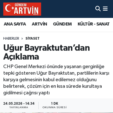
ANA SAYFA
ARTVİN
GÜNDEM
KÜLTÜR - SANAT
HABERLER
SİYASET
Uğur Bayraktutan’dan
Açıklama
CHP Genel Merkezi önünde yaşanan gerginliğe
tepki gösteren Uğur Bayraktutan, partililerin karşı
karşıya gelmesinin kabul edilemez olduğunu
belirterek, çözüm için en kısa sürede kurultaya
gidilmesi çağrısı yaptı
24.05.2026 - 14:34
1 DK
YAYINLANMA
OKUNMA SÜRESI