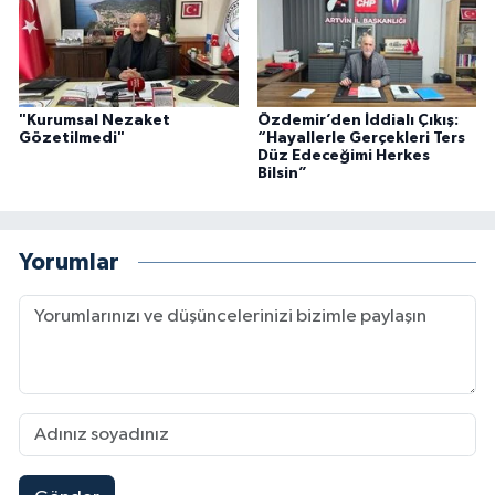
"Kurumsal Nezaket
Özdemir’den İddialı Çıkış:
Gözetilmedi"
“Hayallerle Gerçekleri Ters
Düz Edeceğimi Herkes
Bilsin”
Yorumlar