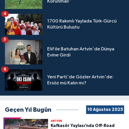
Korunmalı”
4
1700 Rakımlı Yaylada Türk-Gürcü
Kültürü Buluştu
5
Elif ile Batuhan Artvin'de Dünya
Evine Girdi
6
Yeni Parti'de Gözler Artvin'de:
Ersöz mü Kalın mı?
Geçen Yıl Bugün
10 Ağustos 2025
ARTVİN
Kafkasör Yaylası’nda Off-Road