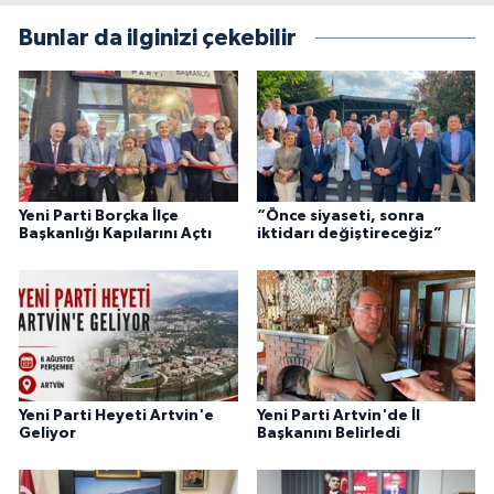
Bunlar da ilginizi çekebilir
Yeni Parti Borçka İlçe
“Önce siyaseti, sonra
Başkanlığı Kapılarını Açtı
iktidarı değiştireceğiz”
Yeni Parti Heyeti Artvin'e
Yeni Parti Artvin'de İl
Geliyor
Başkanını Belirledi