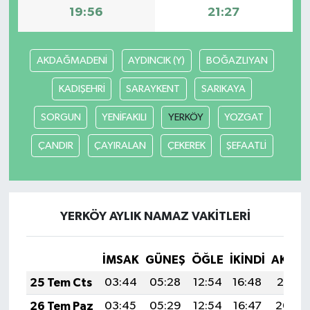
19:56
21:27
AKDAĞMADENİ
AYDINCIK (Y)
BOĞAZLIYAN
KADIŞEHRİ
SARAYKENT
SARIKAYA
SORGUN
YENİFAKILI
YERKÖY
YOZGAT
ÇANDIR
ÇAYIRALAN
ÇEKEREK
ŞEFAATLİ
YERKÖY AYLIK NAMAZ VAKITLERI
İMSAK
GÜNEŞ
ÖĞLE
İKINDI
AKŞA
25 Tem Cts
03:44
05:28
12:54
16:48
20:10
26 Tem Paz
03:45
05:29
12:54
16:47
20:09