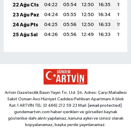
22 Ağu Cts
04:22
05:54
12:50
16:35
19:37
23 Ağu Paz
04:24
05:55
12:50
16:34
19:35
24 Ağu Pts
04:25
05:56
12:50
16:33
19:34
25 Ağu Sal
04:26
05:56
12:49
16:33
19:32
Artvin Gazetecilik Basın Yayın Tic. Ltd. Şti. Adres: Çarşı Mahallesi
Sabit Osman Avcı Hürriyet Caddesi Pehlivan Apartmanı A blok
Kat:1 ARTVİN TEL: (0 466) 212 59 23 Mail:
[email protected]
gundemartvin.com haber içerikleri ve görselleri kaynak
gösterilse dahi alıntı yapılamaz, kanuna aykırı ve izinsiz olarak
kopyalanamaz, başka yerde yayınlanamaz.