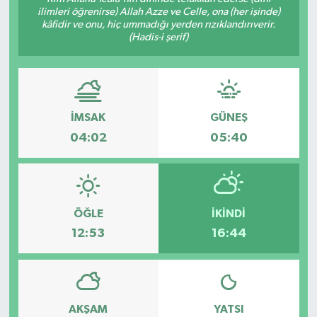
ilimleri öğrenirse) Allah Azze ve Celle, ona (her işinde)
kâfidir ve onu, hiç ummadığı yerden rızıklandırıverir.
(Hadis-i şerif)
İMSAK
GÜNEŞ
04:02
05:40
ÖĞLE
İKINDI
12:53
16:44
AKŞAM
YATSI