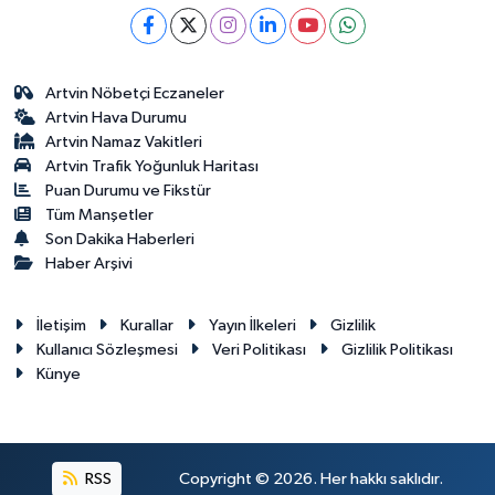
Artvin Nöbetçi Eczaneler
Artvin Hava Durumu
Artvin Namaz Vakitleri
Artvin Trafik Yoğunluk Haritası
Puan Durumu ve Fikstür
Tüm Manşetler
Son Dakika Haberleri
Haber Arşivi
İletişim
Kurallar
Yayın İlkeleri
Gizlilik
Kullanıcı Sözleşmesi
Veri Politikası
Gizlilik Politikası
Künye
RSS
Copyright © 2026. Her hakkı saklıdır.