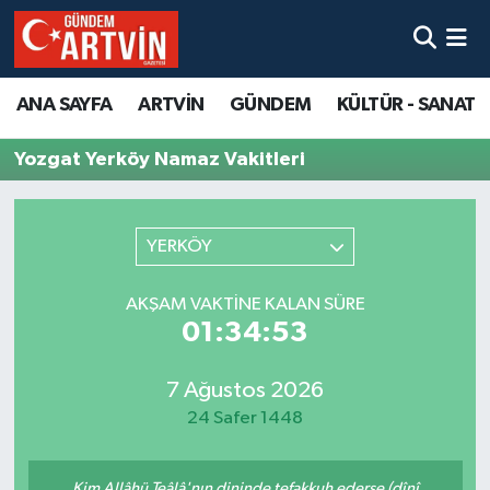
ANA SAYFA
ARTVİN
GÜNDEM
KÜLTÜR - SANAT
Yozgat Yerköy Namaz Vakitleri
YERKÖY
AKŞAM VAKTINE KALAN SÜRE
01:34:53
7 Ağustos 2026
24 Safer 1448
Kim Allâhü Teâlâ'nın dininde tefakkuh ederse (dînî