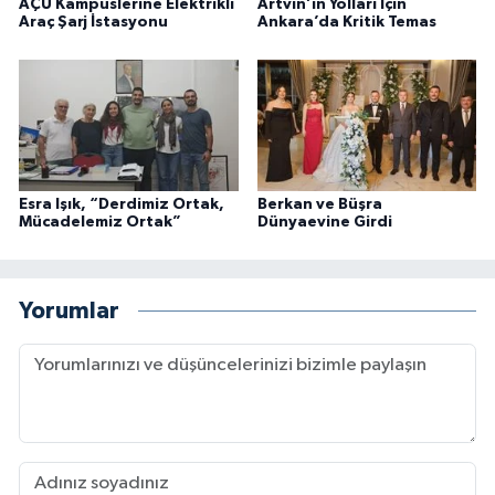
AÇÜ Kampüslerine Elektrikli
Artvin’in Yolları İçin
Araç Şarj İstasyonu
Ankara’da Kritik Temas
Esra Işık, “Derdimiz Ortak,
Berkan ve Büşra
Mücadelemiz Ortak”
Dünyaevine Girdi
Yorumlar