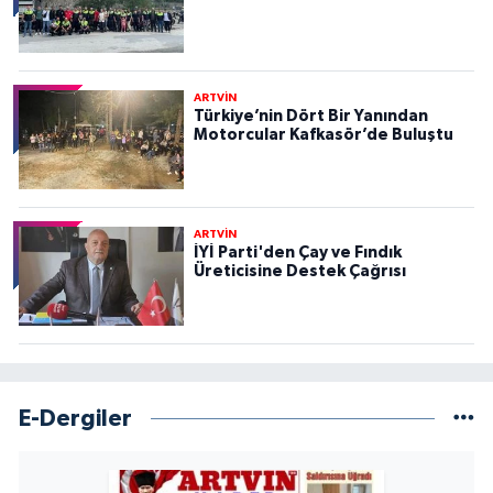
ARTVİN
Türkiye’nin Dört Bir Yanından
Motorcular Kafkasör’de Buluştu
ARTVİN
İYİ Parti'den Çay ve Fındık
Üreticisine Destek Çağrısı
E-Dergiler