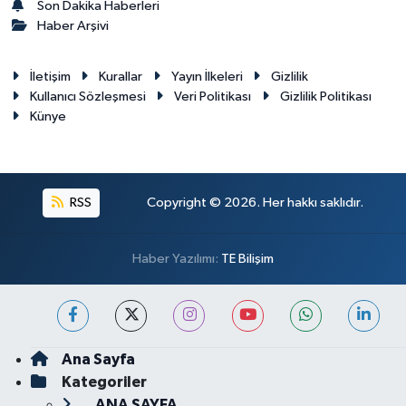
Son Dakika Haberleri
Haber Arşivi
İletişim
Kurallar
Yayın İlkeleri
Gizlilik
Kullanıcı Sözleşmesi
Veri Politikası
Gizlilik Politikası
Künye
RSS
Copyright © 2026. Her hakkı saklıdır.
Haber Yazılımı:
TE Bilişim
Ana Sayfa
Kategoriler
ANA SAYFA