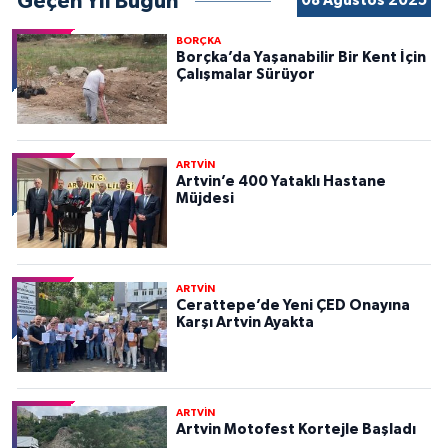
Geçen Yıl Bugün
08 Ağustos 2025
BORÇKA
Borçka’da Yaşanabilir Bir Kent İçin
Çalışmalar Sürüyor
ARTVİN
Artvin’e 400 Yataklı Hastane
Müjdesi
ARTVİN
Cerattepe’de Yeni ÇED Onayına
Karşı Artvin Ayakta
ARTVİN
Artvin Motofest Kortejle Başladı