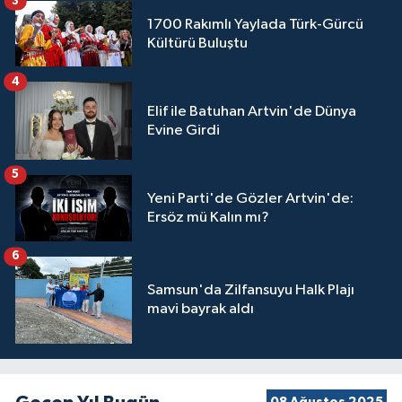
3
1700 Rakımlı Yaylada Türk-Gürcü
Kültürü Buluştu
4
Elif ile Batuhan Artvin'de Dünya
Evine Girdi
5
Yeni Parti'de Gözler Artvin'de:
Ersöz mü Kalın mı?
6
Samsun'da Zilfansuyu Halk Plajı
mavi bayrak aldı