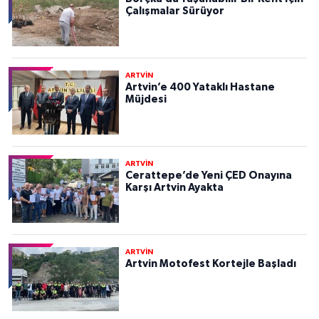
Çalışmalar Sürüyor
ARTVİN
Artvin’e 400 Yataklı Hastane
Müjdesi
ARTVİN
Cerattepe’de Yeni ÇED Onayına
Karşı Artvin Ayakta
ARTVİN
Artvin Motofest Kortejle Başladı