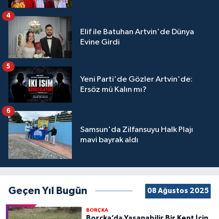
4
Elif ile Batuhan Artvin'de Dünya
Evine Girdi
5
Yeni Parti'de Gözler Artvin'de:
Ersöz mü Kalın mı?
6
Samsun'da Zilfansuyu Halk Plajı
mavi bayrak aldı
Geçen Yıl Bugün
08 Ağustos 2025
BORÇKA
Borçka’da Yaşanabilir Bir Kent İçin