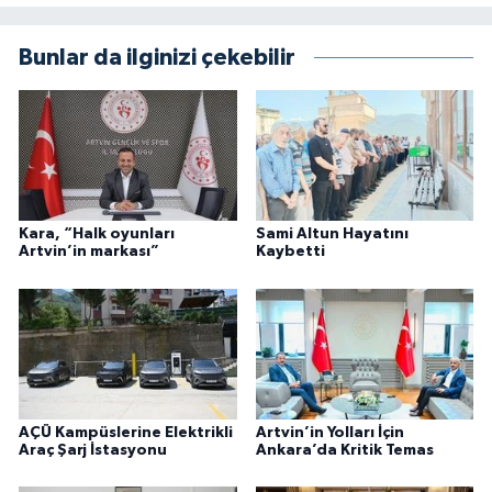
Bunlar da ilginizi çekebilir
Kara, “Halk oyunları
Sami Altun Hayatını
Artvin’in markası”
Kaybetti
AÇÜ Kampüslerine Elektrikli
Artvin’in Yolları İçin
Araç Şarj İstasyonu
Ankara’da Kritik Temas