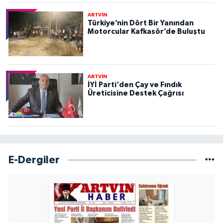
ARTVİN
Türkiye’nin Dört Bir Yanından
Motorcular Kafkasör’de Buluştu
ARTVİN
İYİ Parti'den Çay ve Fındık
Üreticisine Destek Çağrısı
E-Dergiler