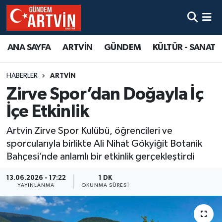
ANA SAYFA
ARTVİN
GÜNDEM
KÜLTÜR - SANAT
HABERLER
ARTVİN
Zirve Spor’dan Doğayla İç
İçe Etkinlik
Artvin Zirve Spor Kulübü, öğrencileri ve
sporcularıyla birlikte Ali Nihat Gökyiğit Botanik
Bahçesi’nde anlamlı bir etkinlik gerçekleştirdi
13.06.2026 - 17:22
1 DK
YAYINLANMA
OKUNMA SÜRESI