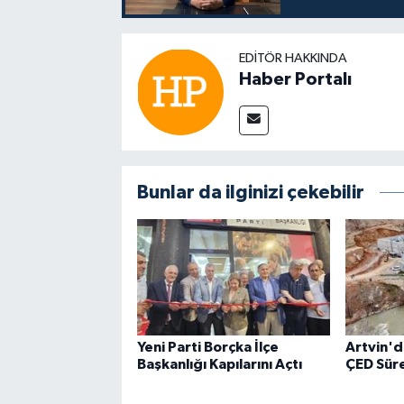
EDITÖR HAKKINDA
Haber Portalı
Bunlar da ilginizi çekebilir
Yeni Parti Borçka İlçe
Artvin'd
Başkanlığı Kapılarını Açtı
ÇED Sür