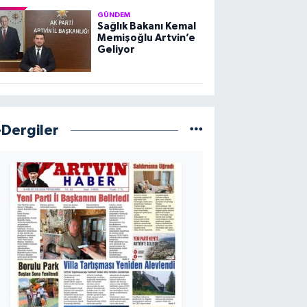
GÜNDEM
Sağlık Bakanı Kemal
Memişoğlu Artvin’e
Geliyor
-Dergiler