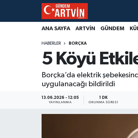
ANA SAYFA
ARTVİN
GÜNDEM
KÜ
HABERLER
BORÇKA
5 Köyü Etkil
Borçka’da elektrik şebekesind
uygulanacağı bildirildi
13.06.2026 - 12:05
1 DK
YAYINLANMA
OKUNMA SÜRESI