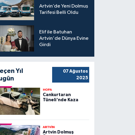
Artvin’de Yeni Dolmuş
Tarifesi Belli Oldu
Elif ile Batuhan
Artvin'de Dünya Evine
Girdi
eçen Yıl
07 Ağustos
ugün
2025
HOPA
Cankurtaran
Tüneli'nde Kaza
ARTVİN
Artvin Dolmuş