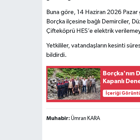
Buna göre, 14 Haziran 2026 Pazar g
Borçka ilçesine bağlı Demirciler, Düz
Çifteköprü HES’e elektrik verileme
Yetkililer, vatandaşların kesinti süre
bildirdi.
Borçka'nın D
Kapanlı Dene
İçeriği Görünt
Muhabir:
Ümran KARA