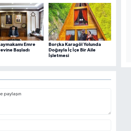
Kaymakamı Emre
Borçka Karagöl Yolunda
revine Başladı
Doğayla İç İçe Bir Aile
İşletmesi