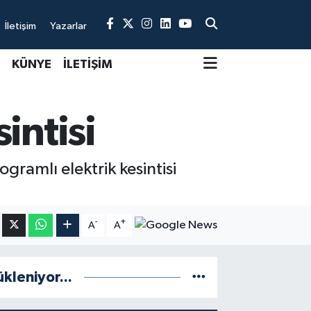
İletişim
Yazarlar
KÜNYE
İLETİŞİM
intisi
gramlı elektrik kesintisi
-
+
A
A
ükleniyor...