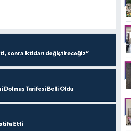
i, sonra iktidarı değiştireceğiz”
i Dolmuş Tarifesi Belli Oldu
tifa Etti