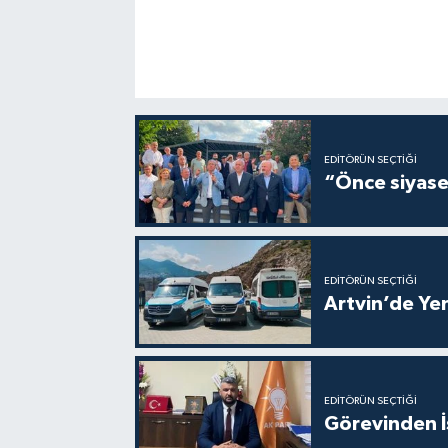
EDITÖRÜN SEÇTIĞI
“Önce siyaset
EDITÖRÜN SEÇTIĞI
Artvin’de Yen
EDITÖRÜN SEÇTIĞI
Görevinden İs