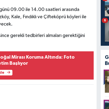
ünü 09.00 ile 14.00 saatleri arasında
köy, Kale, Fındıklı ve Çifteköprü köyleri ile
6
yecek.
since gerekli tedbirleri almaları gerektiğini
G
oğal Mirası Koruma Altında: Foto
B
tim Başlıyor
üle