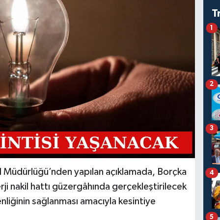
T
1
2
3
 İl Müdürlüğü’nden yapılan açıklamada, Borçka
4
rji nakil hattı güzergâhında gerçekleştirilecek
nliğinin sağlanması amacıyla kesintiye
5