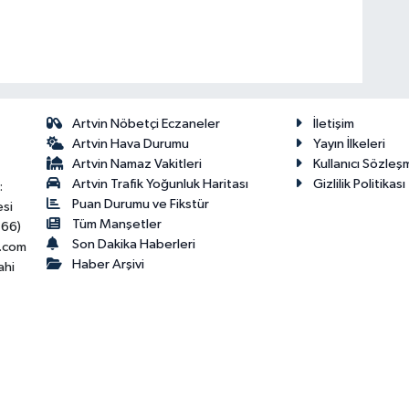
Artvin Nöbetçi Eczaneler
İletişim
Artvin Hava Durumu
Yayın İlkeleri
Artvin Namaz Vakitleri
Kullanıcı Sözleş
Artvin Trafik Yoğunluk Haritası
Gizlilik Politikası
:
Puan Durumu ve Fikstür
esi
Tüm Manşetler
466)
Son Dakika Haberleri
.com
Haber Arşivi
ahi