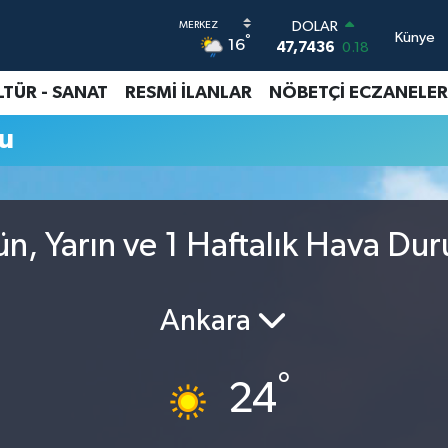
DOLAR
Künye
°
16
47,7436
0.18
EURO
55,2510
0.32
LTÜR - SANAT
RESMİ İLANLAR
NÖBETÇİ ECZANELER
STERLİN
64,4811
0.38
u
GRAM ALTIN
6660.55
0
BİST100
13.779
-14
BITCOIN
n, Yarın ve 1 Haftalık Hava Du
64.815,30
-0.1
Ankara
°
24