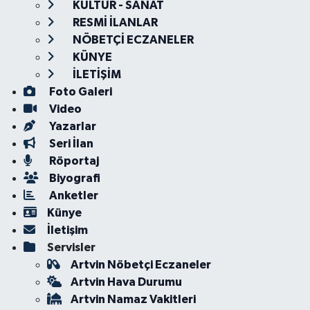
KÜLTÜR - SANAT
RESMİ İLANLAR
NÖBETÇİ ECZANELER
KÜNYE
İLETİŞİM
Foto Galeri
Video
Yazarlar
Seri İlan
Röportaj
Biyografi
Anketler
Künye
İletişim
Servisler
Artvin Nöbetçi Eczaneler
Artvin Hava Durumu
Artvin Namaz Vakitleri