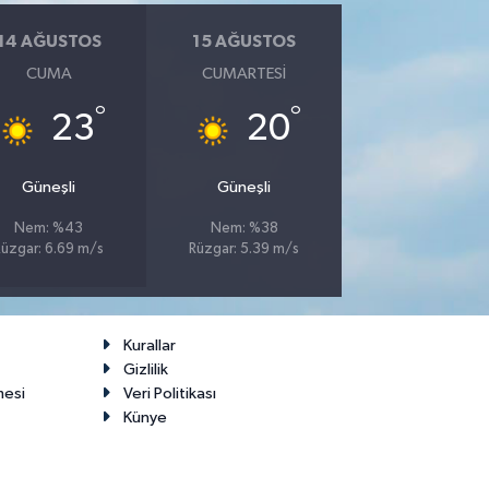
14 AĞUSTOS
15 AĞUSTOS
CUMA
CUMARTESI
°
°
23
20
Güneşli
Güneşli
Nem: %43
Nem: %38
Rüzgar: 6.69 m/s
Rüzgar: 5.39 m/s
Kurallar
Gizlilik
mesi
Veri Politikası
Künye