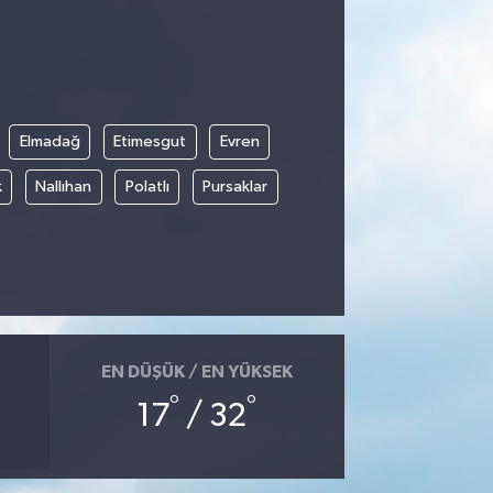
Elmadağ
Etimesgut
Evren
k
Nallıhan
Polatlı
Pursaklar
EN DÜŞÜK / EN YÜKSEK
°
°
17
/ 32