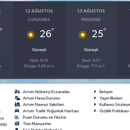
S
12 AĞUSTOS
13 AĞUSTOS
ÇARŞAMBA
PERŞEMBE
°
°
°
26
25
Güneşli
Güneşli
Nem: %39
Nem: %37
s
Rüzgar: 6.69 m/s
Rüzgar: 7.11 m/s
Artvin Nöbetçi Eczaneler
İletişim
Artvin Hava Durumu
Yayın İlkeleri
Artvin Namaz Vakitleri
Kullanıcı Sözleş
Artvin Trafik Yoğunluk Haritası
Gizlilik Politikası
:
Puan Durumu ve Fikstür
esi
Tüm Manşetler
466)