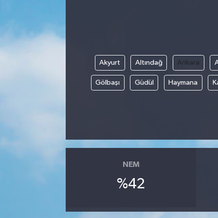
Akyurt
Altındağ
Ankara
Gölbaşı
Güdül
Haymana
K
NEM
%42