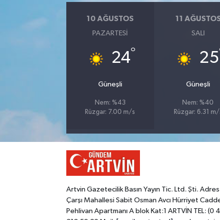
10 AĞUSTOS
11 AĞUSTO
PAZARTESI
SALI
°
24
25
Güneşli
Güneşli
Nem: %43
Nem: %40
Rüzgar: 7.00 m/s
Rüzgar: 6.31 m/
Artvin Gazetecilik Basın Yayın Tic. Ltd. Şti. Adres
Çarşı Mahallesi Sabit Osman Avcı Hürriyet Cadd
Pehlivan Apartmanı A blok Kat:1 ARTVİN TEL: (0 