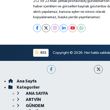
212 59 23 Mail:
[email protected]
gundemartvin
haber içerikleri ve görselleri kaynak gösterilse d
alıntı yapılamaz, kanuna aykırı ve izinsiz olarak
kopyalanamaz, başka yerde yayınlanamaz.
RSS
Copyright © 2026. Her hakkı saklıdır
Ana Sayfa
Kategoriler
ANA SAYFA
ARTVİN
GÜNDEM