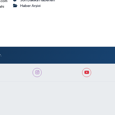
Son Dakika Haberleri
.com
Haber Arşivi
ahi
.