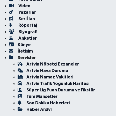
Video
Yazarlar
Seri İlan
Röportaj
Biyografi
Anketler
Künye
İletişim
Servisler
Artvin Nöbetçi Eczaneler
Artvin Hava Durumu
Artvin Namaz Vakitleri
Artvin Trafik Yoğunluk Haritası
Süper Lig Puan Durumu ve Fikstür
Tüm Manşetler
Son Dakika Haberleri
Haber Arşivi