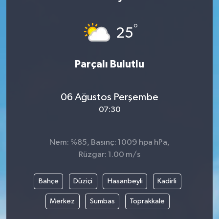
°
25
Parçalı Bulutlu
06 Ağustos Perşembe
07:30
Nem: %85, Basınç: 1009 hpa hPa,
Rüzgar: 1.00 m/s
Bahçe
Düziçi
Hasanbeyli
Kadirli
Merkez
Sumbas
Toprakkale