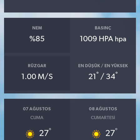
NEM
BASINÇ
%85
1009 HPA
hpa
RÜZGAR
EN DÜŞÜK / EN YÜKSEK
°
°
1.00 M/S
21
/ 34
07 AĞUSTOS
08 AĞUSTOS
CUMA
CUMARTESI
°
°
27
27