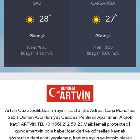
SALI
ÇARŞAMBA
°
°
28
27
Güneşli
Güneşli
Nem: %63
Nem: %56
Rüzgar: 4.69 m/s
Rüzgar: 5.00 m/s
Artvin Gazetecilik Basın Yayın Tic. Ltd. Şti. Adres: Çarşı Mahallesi
Sabit Osman Avcı Hürriyet Caddesi Pehlivan Apartmanı A blok
Kat:1 ARTVİN TEL: (0 466) 212 59 23 Mail:
[email protected]
gundemartvin.com haber içerikleri ve görselleri kaynak
gösterilse dahi alıntı yapılamaz, kanuna aykırı ve izinsiz olarak