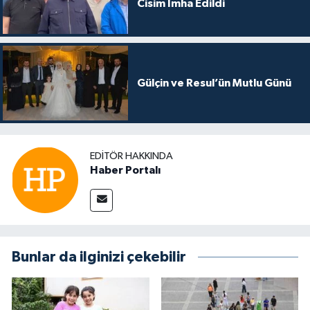
Cisim İmha Edildi
Gülçin ve Resul’ün Mutlu Günü
EDITÖR HAKKINDA
Haber Portalı
Bunlar da ilginizi çekebilir