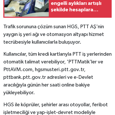
engelli aylıkları artışlı
şekilde hesaplara
yatırılmaya başlandı
Trafik sorununa çözüm sunan HGS, PTT AŞ'nin
yaygın iş yeri ağı ve otomasyon altyapı hizmet
tecrübesiyle kullanıcılarla buluşuyor.
Kullanıcılar, tüm kredi kartlarıyla PTT iş yerlerinden
otomatik talimat verebiliyor, 'PTTMatik'ler ve
PttAVM.com, hgsmusteri.ptt.gov.tr,
pttbank.ptt.gov.tr adresleri ve e-Devlet
aracılığıyla günün her saati online bakiye
yükleyebiliyor.
HGS ile köprüler, şehirler arası otoyollar, feribot
işletmeciliği ve yap-işlet-devret modeliyle