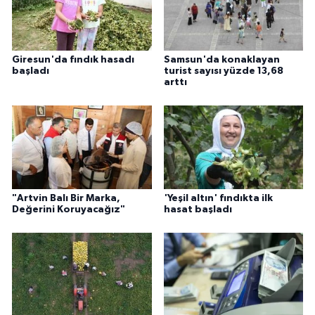
Giresun'da fındık hasadı
Samsun'da konaklayan
başladı
turist sayısı yüzde 13,68
arttı
"Artvin Balı Bir Marka,
'Yeşil altın' fındıkta ilk
Değerini Koruyacağız"
hasat başladı