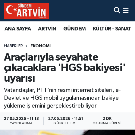
ANA SAYFA
ARTVİN
GÜNDEM
KÜLTÜR - SANAT
HABERLER
EKONOMİ
Araçlarıyla seyahate
çıkacaklara 'HGS bakiyesi'
uyarısı
Vatandaşlar, PTT'nin resmi internet siteleri, e-
Devlet ve HGS mobil uygulamasından bakiye
yükleme işlemini gerçekleştirebiliyor
27.05.2026 - 11:13
27.05.2026 - 11:51
2 DK
YAYINLANMA
GÜNCELLEME
OKUNMA SÜRESI