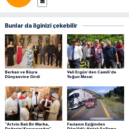
Bunlar da ilginizi çekebilir
Berkan ve Büşra
Vali Ergün’den Camili’de
Dünyaevine Girdi
Yoğun Mesai
"Artvin Balı Bir Marka,
Facianın Eşiğinden
Değerini Koruyacağız"
Dönüldü: Hatalı Sollama