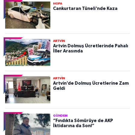
HOPA
Cankurtaran Tüneli'nde Kaza
ARTVİN
Artvin Dolmuş Ücretlerinde Pahalı
İller Arasında
ARTVİN
Artvin’de Dolmuş Ücretlerine Zam
Geldi
GÜNDEM
“Fındıkta Sömürüye de AKP
İktidarına da Son!”