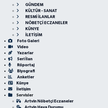
GÜNDEM
KÜLTÜR - SANAT
RESMİ İLANLAR
NÖBETÇİ ECZANELER
KÜNYE
İLETİŞİM
Foto Galeri
Video
Yazarlar
Seri İlan
Röportaj
Biyografi
Anketler
Künye
İletişim
Servisler
Artvin Nöbetçi Eczaneler
Artvin Hava Durumu