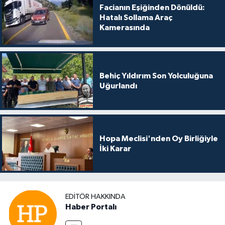
Facianın Eşiğinden Dönüldü:
Hatalı Sollama Araç
Kamerasında
Behiç Yıldırım Son Yolculuğuna
Uğurlandı
Hopa Meclisi'nden Oy Birliğiyle
İki Karar
EDITÖR HAKKINDA
Haber Portalı