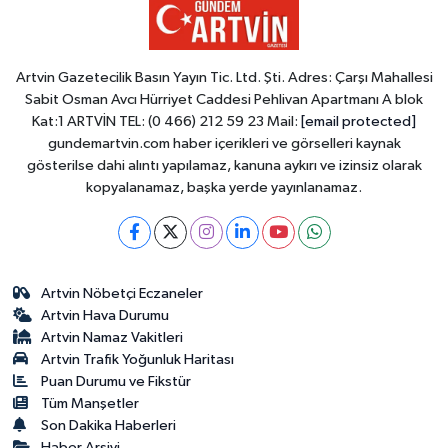
Artvin Gazetecilik Basın Yayın Tic. Ltd. Şti. Adres: Çarşı Mahallesi
Sabit Osman Avcı Hürriyet Caddesi Pehlivan Apartmanı A blok
Kat:1 ARTVİN TEL: (0 466) 212 59 23 Mail:
[email protected]
gundemartvin.com haber içerikleri ve görselleri kaynak
gösterilse dahi alıntı yapılamaz, kanuna aykırı ve izinsiz olarak
kopyalanamaz, başka yerde yayınlanamaz.
Artvin Nöbetçi Eczaneler
Artvin Hava Durumu
Artvin Namaz Vakitleri
Artvin Trafik Yoğunluk Haritası
Puan Durumu ve Fikstür
Tüm Manşetler
Son Dakika Haberleri
Haber Arşivi