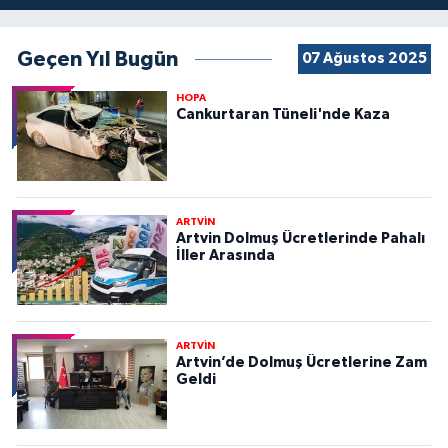
Geçen Yıl Bugün
07 Ağustos 2025
HOPA
Cankurtaran Tüneli'nde Kaza
ARTVİN
Artvin Dolmuş Ücretlerinde Pahalı
İller Arasında
ARTVİN
Artvin’de Dolmuş Ücretlerine Zam
Geldi