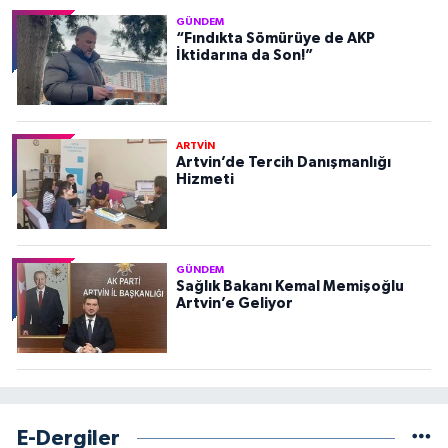
GÜNDEM
“Fındıkta Sömürüye de AKP
İktidarına da Son!”
ARTVİN
Artvin’de Tercih Danışmanlığı
Hizmeti
GÜNDEM
Sağlık Bakanı Kemal Memişoğlu
Artvin’e Geliyor
E-Dergiler