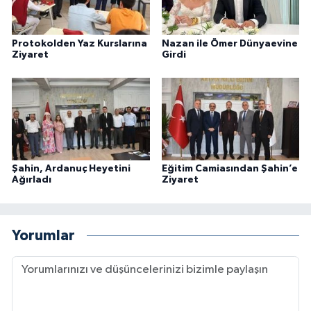
Protokolden Yaz Kurslarına
Nazan ile Ömer Dünyaevine
Ziyaret
Girdi
Şahin, Ardanuç Heyetini
Eğitim Camiasından Şahin’e
Ağırladı
Ziyaret
Yorumlar