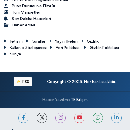
Puan Durumu ve Fikstür
Tüm Manşetler
Son Dakika Haberleri
Haber Arşivi
İletişim
Kurallar
Yayın İlkeleri
Gizlilik
Kullanıcı Sözleşmesi
Veri Politikası
Gizlilik Politikası
Künye
RSS
Copyright © 2026. Her hakkı saklıdır.
Haber Yazılımı:
TE Bilişim