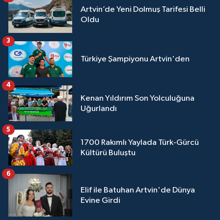
Artvin’de Yeni Dolmuş Tarifesi Belli
Oldu
3
Türkiye Şampiyonu Artvin'den
4
Kenan Yıldırım Son Yolculuğuna
Uğurlandı
5
1700 Rakımlı Yaylada Türk-Gürcü
Kültürü Buluştu
6
Elif ile Batuhan Artvin'de Dünya
Evine Girdi