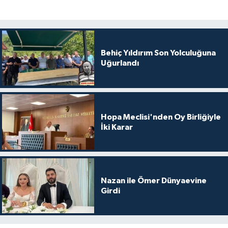
Behiç Yıldırım Son Yolculuğuna
Uğurlandı
Hopa Meclisi'nden Oy Birliğiyle
İki Karar
Nazan ile Ömer Dünyaevine
Girdi