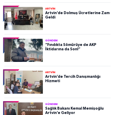
ARTVİN
Artvin’de Dolmuş Ücretlerine Zam
Geldi
GÜNDEM
“Fındıkta Sömürüye de AKP
İktidarına da Son!”
ARTVİN
Artvin’de Tercih Danışmanlığı
Hizmeti
GÜNDEM
Sağlık Bakanı Kemal Memişoğlu
Artvin’e Geliyor