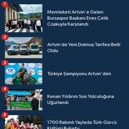
1
Memleketi Artvin'e Gelen
Bursaspor Başkanı Enes Çelik
Coşkuyla Karşılandı
2
Artvin’de Yeni Dolmuş Tarifesi Belli
Oldu
3
Türkiye Şampiyonu Artvin'den
4
Kenan Yıldırım Son Yolculuğuna
Uğurlandı
5
1700 Rakımlı Yaylada Türk-Gürcü
Kültürü Buluştu