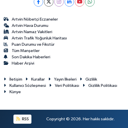
Artvin Nöbetçi Eczaneler
Artvin Hava Durumu
Artvin Namaz Vakitleri
Artvin Trafik Yoğunluk Haritası
Puan Durumu ve Fikstür
Tüm Manşetler
Son Dakika Haberleri
Haber Arşivi
İletişim
Kurallar
Yayın İlkeleri
Gizlilik
Kullanıcı Sözleşmesi
Veri Politikası
Gizlilik Politikası
Künye
RSS
Copyright © 2026. Her hakkı saklıdır.