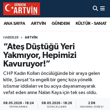
ANA SAYFA
ARTVİN
GÜNDEM
KÜLTÜR - SANAT
HABERLER
ARTVİN
“Ateş Düştüğü Yeri
Yakmıyor, Hepimizi
Kavuruyor!”
CHP Kadın Kolları öncülüğünde bir araya gelen
kitle, Şavşat’ta engelli bir genç kıza yönelik
istismar iddiaları ve bu acıya dayanamayarak
vefat eden anne Nalan Kaya için tek ses oldu.
08.05.2026 - 18:24
08.05.2026 - 18:26
2 DK
YAYINLANMA
GÜNCELLEME
OKUNMA SÜRESI