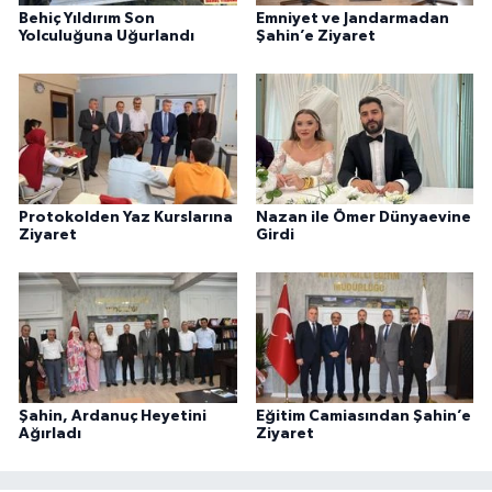
Behiç Yıldırım Son
Emniyet ve Jandarmadan
Yolculuğuna Uğurlandı
Şahin’e Ziyaret
Protokolden Yaz Kurslarına
Nazan ile Ömer Dünyaevine
Ziyaret
Girdi
Şahin, Ardanuç Heyetini
Eğitim Camiasından Şahin’e
Ağırladı
Ziyaret