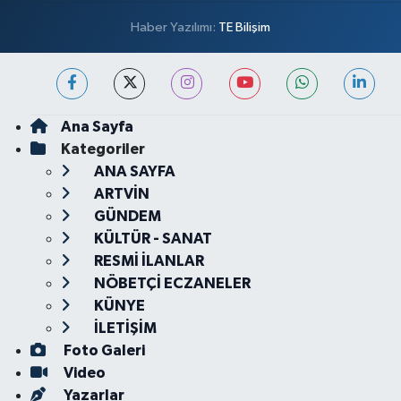
Haber Yazılımı:
TE Bilişim
Ana Sayfa
Kategoriler
ANA SAYFA
ARTVİN
GÜNDEM
KÜLTÜR - SANAT
RESMİ İLANLAR
NÖBETÇİ ECZANELER
KÜNYE
İLETİŞİM
Foto Galeri
Video
Yazarlar