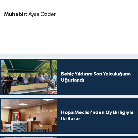
Muhabir:
Ayşe Özder
Behiç Yıldırım Son Yolculuğuna
Uğurlandı
Hopa Meclisi'nden Oy Birliğiyle
İki Karar