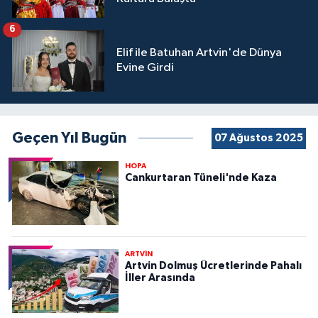
6
Elif ile Batuhan Artvin'de Dünya
Evine Girdi
Geçen Yıl Bugün
07 Ağustos 2025
HOPA
Cankurtaran Tüneli'nde Kaza
ARTVİN
Artvin Dolmuş Ücretlerinde Pahalı
İller Arasında