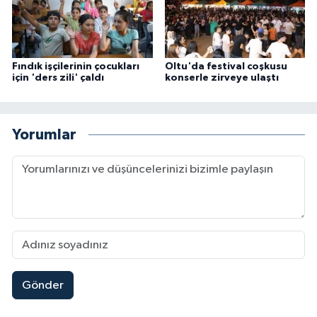
Fındık işçilerinin çocukları
Oltu'da festival coşkusu
için 'ders zili' çaldı
konserle zirveye ulaştı
Yorumlar
Gönder