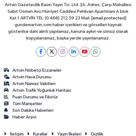
Artvin Gazetecilik Basın Yayın Tic. Ltd. Şti. Adres: Çarşı Mahallesi
Sabit Osman Avcı Hürriyet Caddesi Pehlivan Apartmanı A blok
Kat:1 ARTVİN TEL: (0 466) 212 59 23 Mail:
[email protected]
gundemartvin.com haber içerikleri ve görselleri kaynak
gösterilse dahi alıntı yapılamaz, kanuna aykırı ve izinsiz olarak
kopyalanamaz, başka yerde yayınlanamaz.
Artvin Nöbetçi Eczaneler
Artvin Hava Durumu
Artvin Namaz Vakitleri
Artvin Trafik Yoğunluk Haritası
Puan Durumu ve Fikstür
Tüm Manşetler
Son Dakika Haberleri
Haber Arşivi
İletişim
Kurallar
Yayın İlkeleri
Gizlilik