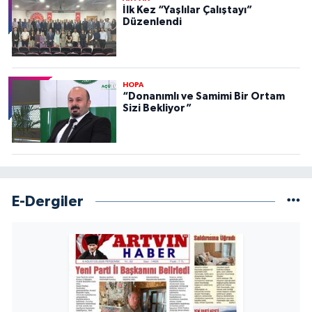
İlk Kez “Yaşlılar Çalıştayı”
Düzenlendi
HOPA
“Donanımlı ve Samimi Bir Ortam
Sizi Bekliyor”
E-Dergiler