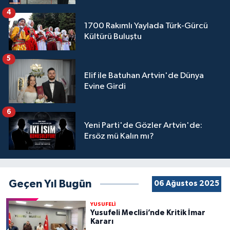
4
1700 Rakımlı Yaylada Türk-Gürcü
Kültürü Buluştu
5
Elif ile Batuhan Artvin'de Dünya
Evine Girdi
6
Yeni Parti'de Gözler Artvin'de:
Ersöz mü Kalın mı?
Geçen Yıl Bugün
06 Ağustos 2025
YUSUFELİ
Yusufeli Meclisi’nde Kritik İmar
Kararı