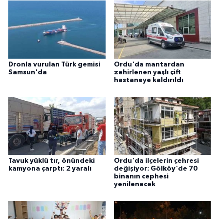
Dronla vurulan Türk gemisi
Ordu'da mantardan
Samsun'da
zehirlenen yaşlı çift
hastaneye kaldırıldı
Tavuk yüklü tır, önündeki
Ordu'da ilçelerin çehresi
kamyona çarptı: 2 yaralı
değişiyor: Gölköy'de 70
binanın cephesi
yenilenecek