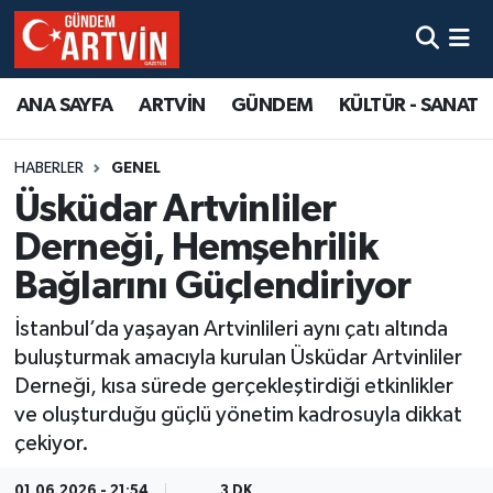
ANA SAYFA
ARTVİN
GÜNDEM
KÜLTÜR - SANAT
HABERLER
GENEL
Üsküdar Artvinliler
Derneği, Hemşehrilik
Bağlarını Güçlendiriyor
İstanbul’da yaşayan Artvinlileri aynı çatı altında
buluşturmak amacıyla kurulan Üsküdar Artvinliler
Derneği, kısa sürede gerçekleştirdiği etkinlikler
ve oluşturduğu güçlü yönetim kadrosuyla dikkat
çekiyor.
01.06.2026 - 21:54
3 DK