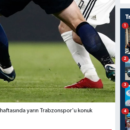
T
1
2
3
 haftasında yarın Trabzonspor'u konuk
4