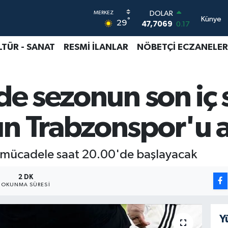
DOLAR
Künye
°
29
47,7069
0.17
EURO
55,0265
0.01
LTÜR - SANAT
RESMİ İLANLAR
NÖBETÇİ ECZANELER
STERLİN
64,1897
0.02
GRAM ALTIN
gde sezonun son iç
6618.49
2.12
BİST100
13.887
64
ın Trabzonspor'u 
BITCOIN
65.130,04
1.2
 mücadele saat 20.00'de başlayacak
2 DK
OKUNMA SÜRESI
Y