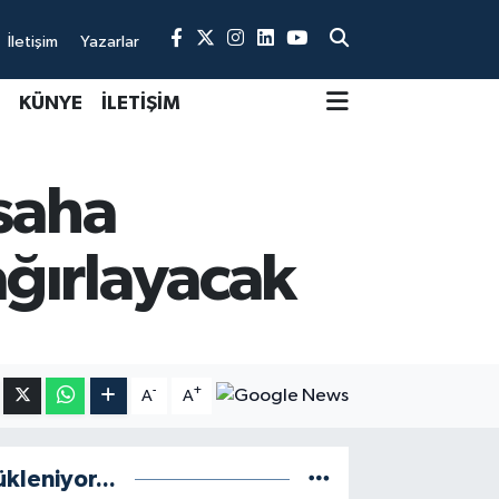
İletişim
Yazarlar
KÜNYE
İLETİŞİM
 saha
ağırlayacak
-
+
A
A
ükleniyor...