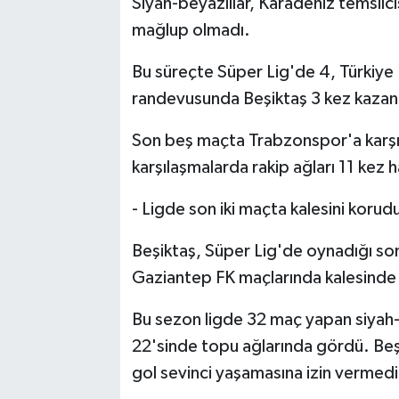
Siyah-beyazlılar, Karadeniz temsilc
mağlup olmadı.
Bu süreçte Süper Lig'de 4, Türkiye K
randevusunda Beşiktaş 3 kez kazan
Son beş maçta Trabzonspor'a karşı
karşılaşmalarda rakip ağları 11 kez 
- Ligde son iki maçta kalesini korud
Beşiktaş, Süper Lig'de oynadığı so
Gaziantep FK maçlarında kalesinde
Bu sezon ligde 32 maç yapan siyah-
22'sinde topu ağlarında gördü. Beşi
gol sevinci yaşamasına izin vermedi