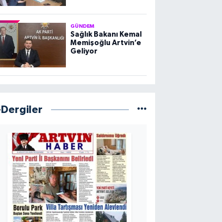
GÜNDEM
Sağlık Bakanı Kemal
Memişoğlu Artvin’e
Geliyor
-Dergiler