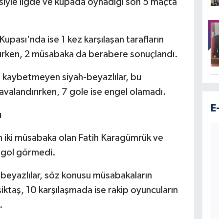
isiyle ligde ve kupada oynadığı son 5 maçta
upası'nda ise 1 kez karşılaşan tarafların
ırken, 2 müsabaka da berabere sonuçlandı.
 kaybetmeyen siyah-beyazlılar, bu
havalandırırken, 7 gole ise engel olamadı.
E
u
n iki müsabaka olan Fatih Karagümrük ve
 gol görmedi.
beyazlılar, söz konusu müsabakaların
ktaş, 10 karşılaşmada ise rakip oyuncuların
.