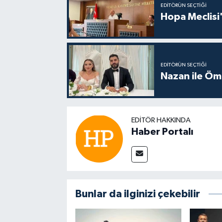
EDITÖRÜN SEÇTIĞI
Hopa Meclisi'
EDITÖRÜN SEÇTIĞI
Nazan ile Öm
EDITÖR HAKKINDA
Haber Portalı
Bunlar da ilginizi çekebilir