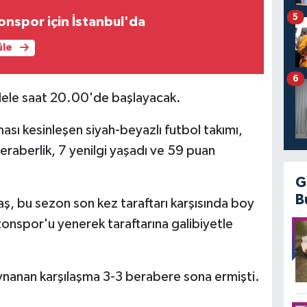
5
onspor için İstanbul'da
üle
6
ele saat 20.00'de başlayacak.
ası kesinleşen siyah-beyazlı futbol takımı,
eraberlik, 7 yenilgi yaşadı ve 59 puan
G
B
ş, bu sezon son kez taraftarı karşısında boy
onspor'u yenerek taraftarına galibiyetle
ynanan karşılaşma 3-3 berabere sona ermişti.