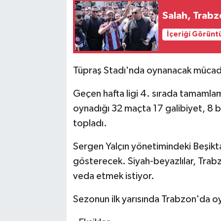
Salah, Trabz
İçeriği Görünt
Tüpraş Stadı'nda oynanacak mücad
Geçen hafta ligi 4. sırada tamamlam
oynadığı 32 maçta 17 galibiyet, 8 b
topladı.
Sergen Yalçın yönetimindeki Beşikta
gösterecek. Siyah-beyazlılar, Trabz
veda etmek istiyor.
Sezonun ilk yarısında Trabzon'da o