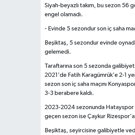
Siyah-beyazlı takım, bu sezon 56 go
engel olamadı.
​​​- Evinde 5 sezondur son iç saha m
Beşiktaş, 5 sezondur evinde oynadı
gelemedi.
Taraftarına son 5 sezonda galibiye
2021'de Fatih Karagümrük'e 2-1 yen
sezon son iç saha maçını Konyaspor i
3-3 berabere kaldı.
2023-2024 sezonunda Hatayspor ile 
geçen sezon ise Çaykur Rizespor'a 
Beşiktaş, seyircisine galibiyetle v