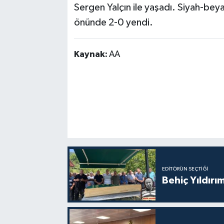
Sergen Yalçın ile yaşadı. Siyah-beyaz
önünde 2-0 yendi.
Kaynak:
AA
EDITÖRÜN SEÇTIĞI
Behiç Yıldırı