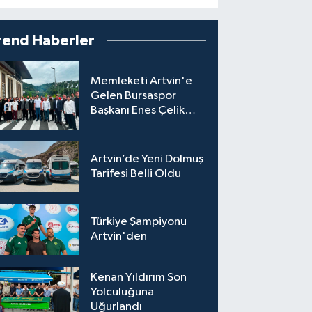
rend Haberler
Memleketi Artvin'e
Gelen Bursaspor
Başkanı Enes Çelik
Coşkuyla Karşılandı
Artvin’de Yeni Dolmuş
Tarifesi Belli Oldu
Türkiye Şampiyonu
Artvin'den
Kenan Yıldırım Son
Yolculuğuna
Uğurlandı