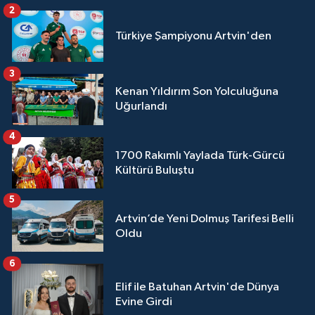
2
Türkiye Şampiyonu Artvin'den
3
Kenan Yıldırım Son Yolculuğuna
Uğurlandı
4
1700 Rakımlı Yaylada Türk-Gürcü
Kültürü Buluştu
5
Artvin’de Yeni Dolmuş Tarifesi Belli
Oldu
6
Elif ile Batuhan Artvin'de Dünya
Evine Girdi