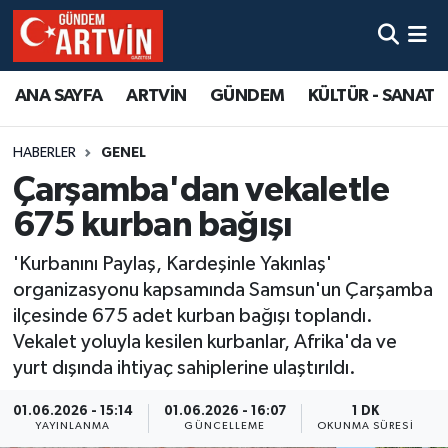
ANA SAYFA
ARTVİN
GÜNDEM
KÜLTÜR - SANAT
HABERLER
GENEL
Çarşamba'dan vekaletle
675 kurban bağışı
'Kurbanını Paylaş, Kardeşinle Yakınlaş'
organizasyonu kapsamında Samsun'un Çarşamba
ilçesinde 675 adet kurban bağışı toplandı.
Vekalet yoluyla kesilen kurbanlar, Afrika'da ve
yurt dışında ihtiyaç sahiplerine ulaştırıldı.
01.06.2026 - 15:14
01.06.2026 - 16:07
1 DK
YAYINLANMA
GÜNCELLEME
OKUNMA SÜRESI