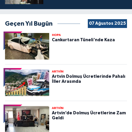
Geçen Yıl Bugün
07 Ağustos 2025
HOPA
Cankurtaran Tüneli'nde Kaza
ARTVİN
Artvin Dolmuş Ücretlerinde Pahalı
İller Arasında
ARTVİN
Artvin’de Dolmuş Ücretlerine Zam
Geldi