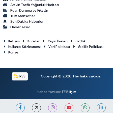
Artvin Trafik Yoğunluk Haritası
Puan Durumu ve Fikstür
Tüm Manşetler
Son Dakika Haberleri
Haber Arşivi
İletişim
Kurallar
Yayın İlkeleri
Gizlilik
Kullanıcı Sözleşmesi
Veri Politikası
Gizlilik Politikası
Künye
RSS
Copyright © 2026. Her hakkı saklıdır.
Haber Yazılımı:
TE Bilişim