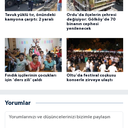
Tavuk yüklü tır, önündeki
Ordu'da ilçelerin çehresi
kamyona çarptı: 2 yaralı
değişiyor: Gölköy'de 70
binanın cephesi
yenilenecek
Fındık işçilerinin çocukları
Oltu'da festival coşkusu
için 'ders zili' çaldı
konserle zirveye ulaştı
Yorumlar