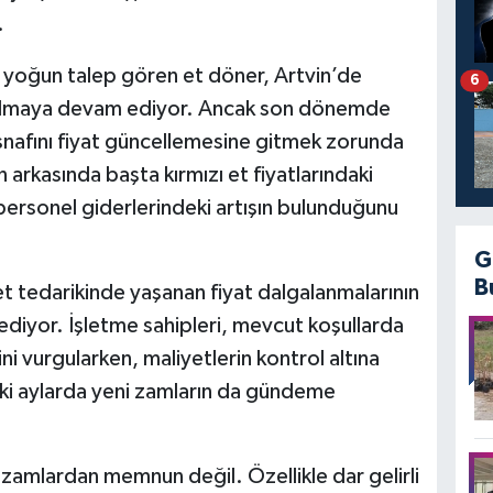
.
e yoğun talep gören et döner, Artvin’de
6
 olmaya devam ediyor. Ancak son dönemde
esnafını fiyat güncellemesine gitmek zorunda
ın arkasında başta kırmızı et fiyatlarındaki
 personel giderlerindeki artışın bulunduğunu
G
B
et tedarikinde yaşanan fiyat dalgalanmalarının
ediyor. İşletme sahipleri, mevcut koşullarda
ini vurgularken, maliyetlerin kontrol altına
 aylarda yeni zamların da gündeme
zamlardan memnun değil. Özellikle dar gelirli