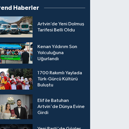
rend Haberler
Artvin’de Yeni Dolmuş
Tarifesi Belli Oldu
Kenan Yıldırım Son
Yolculuğuna
Uğurlandı
1700 Rakımlı Yaylada
Türk-Gürcü Kültürü
Buluştu
Elif ile Batuhan
Artvin'de Dünya Evine
Girdi
Yeni Parti'de Gözler