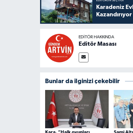
EDITÖRÜN SEÇTIĞI
Karadeniz Ev
Kazandırıyor
EDITÖR HAKKINDA
Editör Masası
Bunlar da ilginizi çekebilir
Kara, “Halk oyunları
Sami Alt