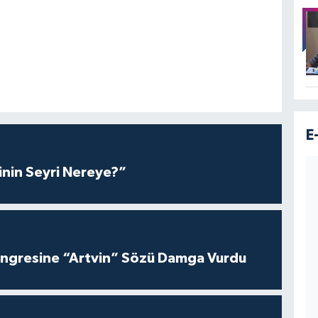
E
inin Seyri Nereye?”
ngresine “Artvin” Sözü Damga Vurdu