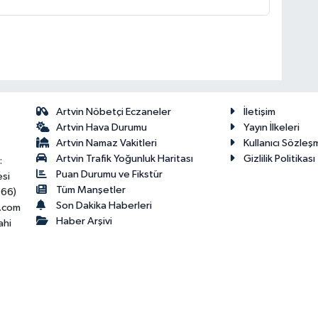
Artvin Nöbetçi Eczaneler
İletişim
Artvin Hava Durumu
Yayın İlkeleri
Artvin Namaz Vakitleri
Kullanıcı Sözleş
Artvin Trafik Yoğunluk Haritası
Gizlilik Politikası
:
Puan Durumu ve Fikstür
esi
Tüm Manşetler
466)
Son Dakika Haberleri
.com
Haber Arşivi
ahi