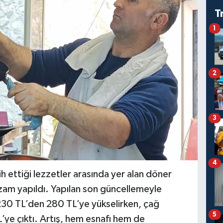
T
1
2
3
4
h ettiği lezzetler arasında yer alan döner
zam yapıldı. Yapılan son güncellemeyle
 230 TL’den 280 TL’ye yükselirken, çağ
5
’ye çıktı. Artış, hem esnafı hem de