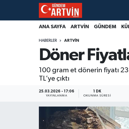
ANA SAYFA
ARTVİN
GÜNDEM
KÜ
HABERLER
ARTVİN
Döner Fiyat
100 gram et dönerin fiyatı 23
TL’ye çıktı
25.03.2026 - 17:06
1 DK
YAYINLANMA
OKUNMA SÜRESI