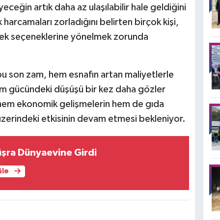
yeceğin artık daha az ulaşılabilir hale geldiğini
k harcamaları zorladığını belirten birçok kişi,
emek seçeneklerine yönelmek zorunda
 bu son zam, hem esnafın artan maliyetlerle
ım gücündeki düşüşü bir kez daha gözler
hem ekonomik gelişmelerin hem de gıda
ı üzerindeki etkisinin devam etmesi bekleniyor.
şra Dünyaevine Girdi
üle