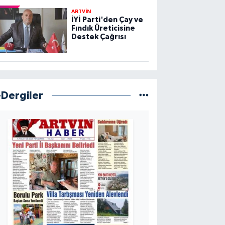
ARTVİN
İYİ Parti'den Çay ve
Fındık Üreticisine
Destek Çağrısı
-Dergiler