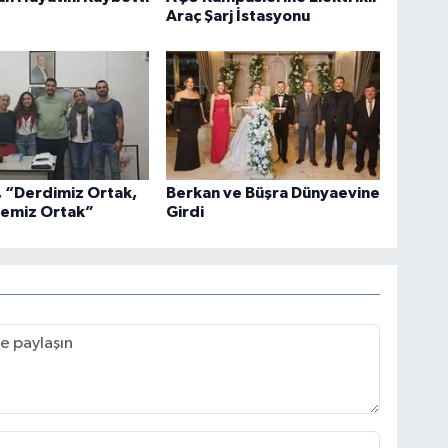
Araç Şarj İstasyonu
k, “Derdimiz Ortak,
Berkan ve Büşra Dünyaevine
emiz Ortak”
Girdi