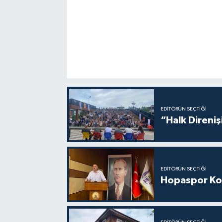
EDITÖRÜN SEÇTIĞI
“Halk Direniş
EDITÖRÜN SEÇTIĞI
Hopaspor Ko