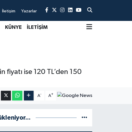
İletişim
Yazarlar
KÜNYE
İLETİŞİM
n fiyatı ise 120 TL’den 150
-
+
A
A
ükleniyor...