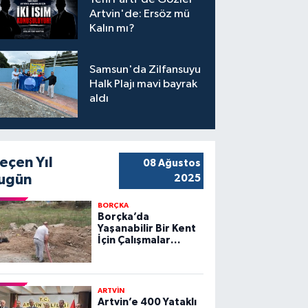
Artvin'de: Ersöz mü
Kalın mı?
Samsun'da Zilfansuyu
Halk Plajı mavi bayrak
aldı
eçen Yıl
08 Ağustos
ugün
2025
BORÇKA
Borçka’da
Yaşanabilir Bir Kent
İçin Çalışmalar
Sürüyor
ARTVİN
Artvin’e 400 Yataklı