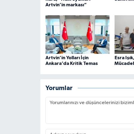
Artvin’in markası”
Artvin’in Yolları İçin
Esra Işı
Ankara’da Kritik Temas
Mücadel
Yorumlar