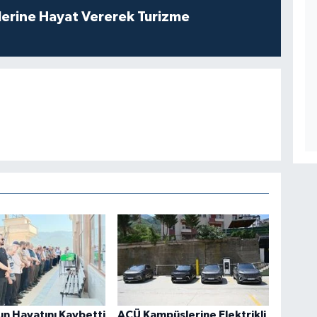
lerine Hayat Vererek Turizme
un Hayatını Kaybetti
AÇÜ Kampüslerine Elektrikli