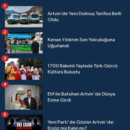
1
Artvin’de Yeni Dolmuş Tarifesi Belli
Oldu
2
Kenan Yıldırım Son Yolculuğuna
Uğurlandı
3
1700 Rakımlı Yaylada Türk-Gürcü
Kültürü Buluştu
4
Elif ile Batuhan Artvin'de Dünya
Evine Girdi
5
Yeni Parti'de Gözler Artvin'de:
Ersöz mü Kalın mı?