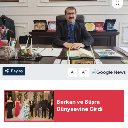
Paylaş
-
+
A
A
Berkan ve Büşra
Dünyaevine Girdi