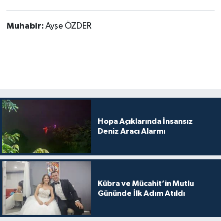
Muhabir:
Ayşe ÖZDER
Hopa Açıklarında İnsansız
Deniz Aracı Alarmı
Kübra ve Mücahit’in Mutlu
Gününde İlk Adım Atıldı