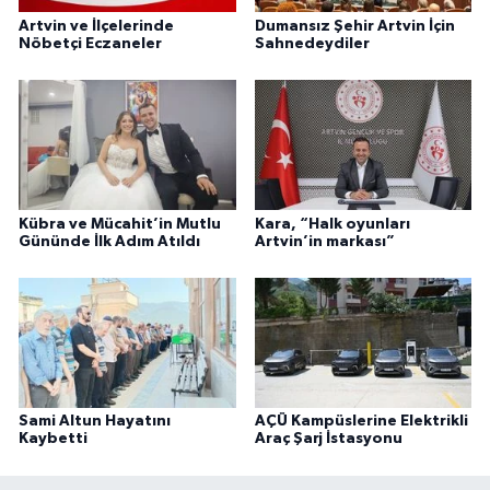
Artvin ve İlçelerinde
Dumansız Şehir Artvin İçin
Nöbetçi Eczaneler
Sahnedeydiler
Kübra ve Mücahit’in Mutlu
Kara, “Halk oyunları
Gününde İlk Adım Atıldı
Artvin’in markası”
Sami Altun Hayatını
AÇÜ Kampüslerine Elektrikli
Kaybetti
Araç Şarj İstasyonu