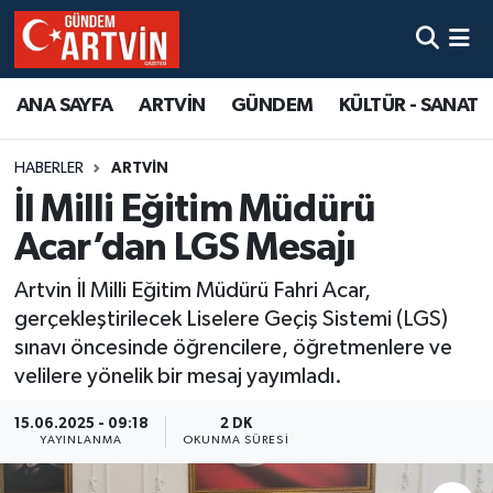
ANA SAYFA
ARTVİN
GÜNDEM
KÜLTÜR - SANAT
HABERLER
ARTVİN
İl Milli Eğitim Müdürü
Acar’dan LGS Mesajı
Artvin İl Milli Eğitim Müdürü Fahri Acar,
gerçekleştirilecek Liselere Geçiş Sistemi (LGS)
sınavı öncesinde öğrencilere, öğretmenlere ve
velilere yönelik bir mesaj yayımladı.
15.06.2025 - 09:18
2 DK
YAYINLANMA
OKUNMA SÜRESI