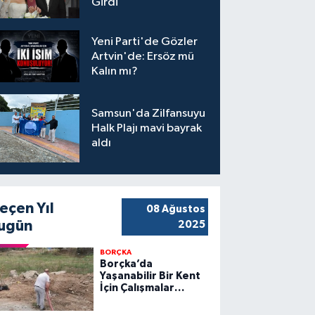
Girdi
Yeni Parti'de Gözler
Artvin'de: Ersöz mü
Kalın mı?
Samsun'da Zilfansuyu
Halk Plajı mavi bayrak
aldı
eçen Yıl
08 Ağustos
ugün
2025
BORÇKA
Borçka’da
Yaşanabilir Bir Kent
İçin Çalışmalar
Sürüyor