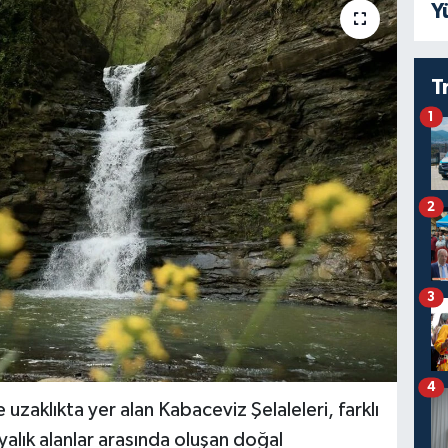
Y
T
1
2
3
4
uzaklıkta yer alan Kabaceviz Şelaleleri, farklı
yalık alanlar arasında oluşan doğal