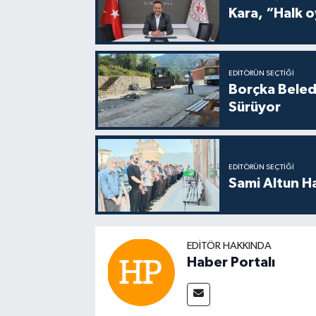
Kara, “Halk o
EDITÖRÜN SEÇTIĞI
Borçka Beledi
Sürüyor
EDITÖRÜN SEÇTIĞI
Sami Altun H
EDITÖR HAKKINDA
Haber Portalı