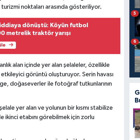
urizmi noktaları arasında gösteriliyor.
5
iddiaya dönüştü: Köyün futbol
0 metrelik traktör yarışı
6
üle
anlık alan içinde yer alan şelaleler, özellikle
 etkileyici görüntü oluşturuyor. Serin havası
ge, doğaseverler ile fotoğraf tutkunlarının
G
B
lale yer alan ve yolunun bir kısmı stabilize
le ikinci etabını görebilmek için zorlu