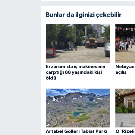
Bunlar da ilginizi çekebilir
Erzurum'da iş makinesinin
Nebiyan
çarptığı 88 yaşındaki kişi
açılış
öldü
Artabel Gölleri Tabiat Parkı
O 'Rizeli