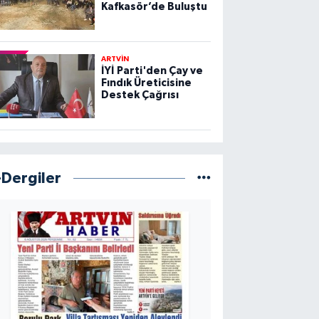
Kafkasör’de Buluştu
ARTVİN
İYİ Parti'den Çay ve
Fındık Üreticisine
Destek Çağrısı
-Dergiler