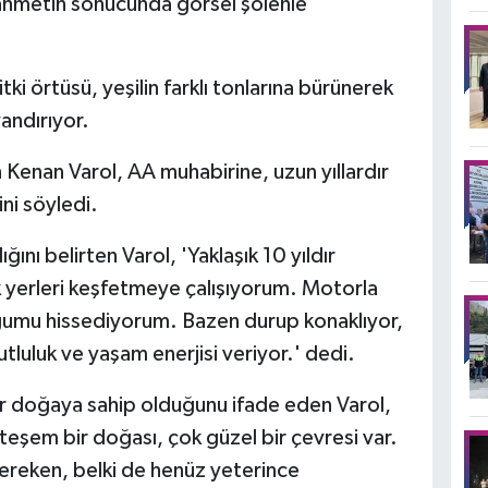
i zahmetin sonucunda görsel şölenle
ki örtüsü, yeşilin farklı tonlarına bürünerek
yandırıyor.
 Kenan Varol, AA muhabirine, uzun yıllardır
ini söyledi.
nı belirten Varol, 'Yaklaşık 10 yıldır
 yerleri keşfetmeye çalışıyorum. Motorla
ğumu hissediyorum. Bazen durup konaklıyor,
luluk ve yaşam enerjisi veriyor.' dedi.
bir doğaya sahip olduğunu ifade eden Varol,
şem bir doğası, çok güzel bir çevresi var.
ereken, belki de henüz yeterince