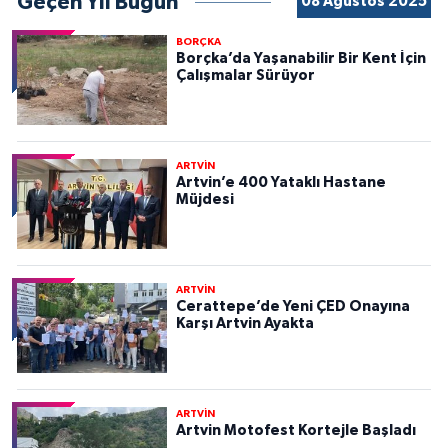
Geçen Yıl Bugün
08 Ağustos 2025
BORÇKA
Borçka’da Yaşanabilir Bir Kent İçin
Çalışmalar Sürüyor
ARTVİN
Artvin’e 400 Yataklı Hastane
Müjdesi
ARTVİN
Cerattepe’de Yeni ÇED Onayına
Karşı Artvin Ayakta
ARTVİN
Artvin Motofest Kortejle Başladı