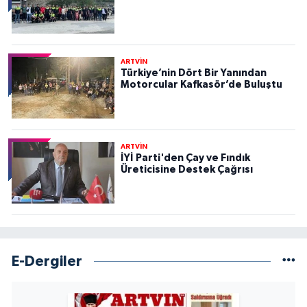
ARTVİN
Türkiye’nin Dört Bir Yanından
Motorcular Kafkasör’de Buluştu
ARTVİN
İYİ Parti'den Çay ve Fındık
Üreticisine Destek Çağrısı
E-Dergiler