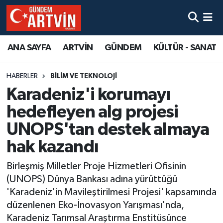
ANA SAYFA
ARTVİN
GÜNDEM
KÜLTÜR - SANAT
HABERLER
BILIM VE TEKNOLOJI
Karadeniz'i korumayı
hedefleyen alg projesi
UNOPS'tan destek almaya
hak kazandı
Birleşmiş Milletler Proje Hizmetleri Ofisinin
(UNOPS) Dünya Bankası adına yürüttüğü
'Karadeniz'in Mavileştirilmesi Projesi' kapsamında
düzenlenen Eko-İnovasyon Yarışması'nda,
Karadeniz Tarımsal Araştırma Enstitüsünce