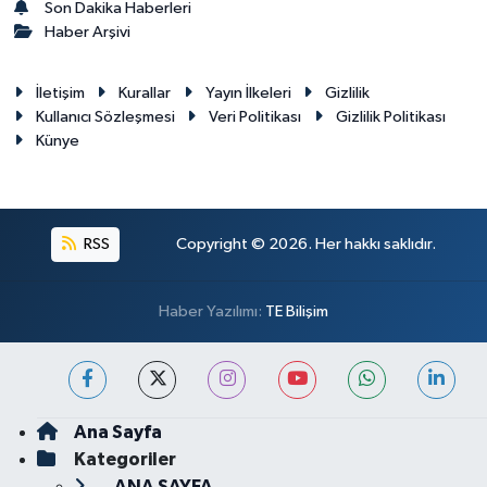
Son Dakika Haberleri
Haber Arşivi
İletişim
Kurallar
Yayın İlkeleri
Gizlilik
Kullanıcı Sözleşmesi
Veri Politikası
Gizlilik Politikası
Künye
RSS
Copyright © 2026. Her hakkı saklıdır.
Haber Yazılımı:
TE Bilişim
Ana Sayfa
Kategoriler
ANA SAYFA