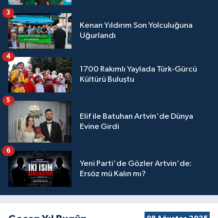
3
Kenan Yıldırım Son Yolculuğuna
Uğurlandı
4
1700 Rakımlı Yaylada Türk-Gürcü
Kültürü Buluştu
5
Elif ile Batuhan Artvin'de Dünya
Evine Girdi
6
Yeni Parti'de Gözler Artvin'de:
Ersöz mü Kalın mı?