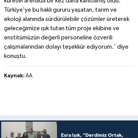
küresel arenada bir kez daha kanıtlamış oldu.
Türkiye'ye bu haklı gururu yaşatan, tarım ve
ekoloji alanında sürdürülebilir çözümler üreterek
geleceğimize ışık tutan tüm proje ekibine ve
enstitümüzün değerli personeline özverili
çalışmalarından dolayı teşekkür ediyorum.' diye
konuştu.
Kaynak:
AA
Esra Işık, “Derdimiz Ortak,