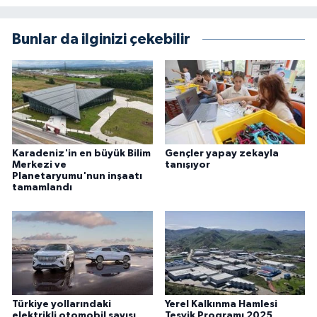
Bunlar da ilginizi çekebilir
Karadeniz'in en büyük Bilim
Gençler yapay zekayla
Merkezi ve
tanışıyor
Planetaryumu'nun inşaatı
tamamlandı
Türkiye yollarındaki
Yerel Kalkınma Hamlesi
elektrikli otomobil sayısı
Teşvik Programı 2025