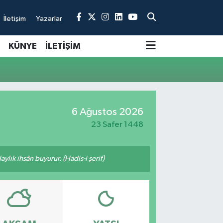
İletişim
Yazarlar
KÜNYE
İLETİŞİM
6 Ağustos 2026
23 Safer 1448
ylık ihsân buyurur. (Hadis-i şerif)