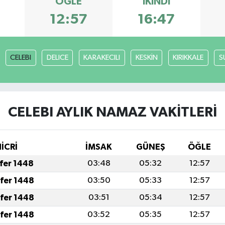
ÖĞLE
İKINDI
3
12:57
16:47
CELEBI
DELICE
KARAKECILI
KESKİN
KIRIKKALE
S
CELEBI AYLIK NAMAZ VAKITLERI
HİCRİ
İMSAK
GÜNEŞ
ÖĞLE
afer 1448
03:48
05:32
12:57
afer 1448
03:50
05:33
12:57
afer 1448
03:51
05:34
12:57
afer 1448
03:52
05:35
12:57