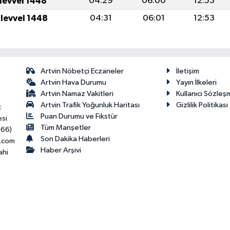
ulevvel 1448
04:29
06:00
12:53
ulevvel 1448
04:31
06:01
12:53
Artvin Nöbetçi Eczaneler
İletişim
Artvin Hava Durumu
Yayın İlkeleri
Artvin Namaz Vakitleri
Kullanıcı Sözleş
Artvin Trafik Yoğunluk Haritası
Gizlilik Politikası
:
Puan Durumu ve Fikstür
esi
Tüm Manşetler
466)
Son Dakika Haberleri
.com
Haber Arşivi
ahi