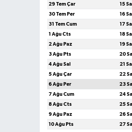
29 Tem Çar
15 S
30 Tem Per
16 S
31 Tem Cum
17 S
1 Ağu Cts
18 S
2 Ağu Paz
19 S
3 Ağu Pts
20 S
4 Ağu Sal
21 S
5 Ağu Çar
22 S
6 Ağu Per
23 S
7 Ağu Cum
24 S
8 Ağu Cts
25 S
9 Ağu Paz
26 S
10 Ağu Pts
27 S