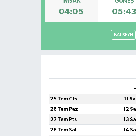
İMSAK
GÜNEŞ
04:05
05:4
BALISEYH
25 Tem Cts
11 S
26 Tem Paz
12 S
27 Tem Pts
13 S
28 Tem Sal
14 S