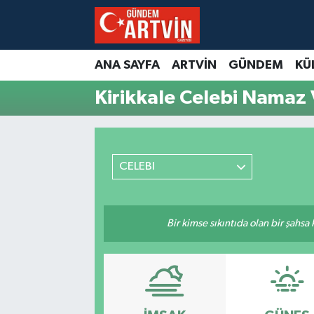
ANA SAYFA
ARTVİN
GÜNDEM
KÜ
Kirikkale Celebi Namaz 
CELEBI
Bir kimse sıkıntıda olan bir şahsa