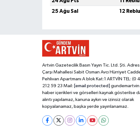
24 Ağu Pts
11 Rebi
25 Ağu Sal
12 Rebi
Artvin Gazetecilik Basın Yayın Tic. Ltd. Şti. Adres
Çarşı Mahallesi Sabit Osman Avcı Hürriyet Cadd
Pehlivan Apartmanı A blok Kat:1 ARTVİN TEL: (0 
212 59 23 Mail:
[email protected]
gundemartvin
haber içerikleri ve görselleri kaynak gösterilse d
alıntı yapılamaz, kanuna aykırı ve izinsiz olarak
kopyalanamaz, başka yerde yayınlanamaz.