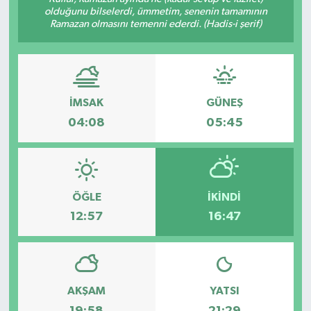
olduğunu bilselerdi, ümmetim, senenin tamamının
Ramazan olmasını temenni ederdi. (Hadis-i şerif)
İMSAK
GÜNEŞ
04:08
05:45
ÖĞLE
İKINDI
12:57
16:47
AKŞAM
YATSI
19:58
21:29