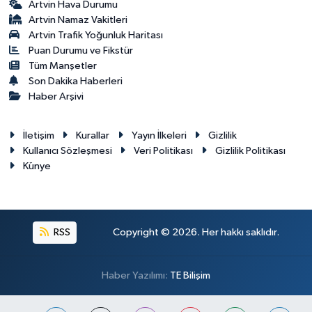
Artvin Hava Durumu
Artvin Namaz Vakitleri
Artvin Trafik Yoğunluk Haritası
Puan Durumu ve Fikstür
Tüm Manşetler
Son Dakika Haberleri
Haber Arşivi
İletişim
Kurallar
Yayın İlkeleri
Gizlilik
Kullanıcı Sözleşmesi
Veri Politikası
Gizlilik Politikası
Künye
RSS
Copyright © 2026. Her hakkı saklıdır.
Haber Yazılımı:
TE Bilişim