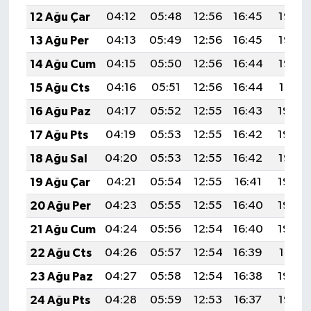
12 Ağu Çar
04:12
05:48
12:56
16:45
19:55
13 Ağu Per
04:13
05:49
12:56
16:45
19:53
14 Ağu Cum
04:15
05:50
12:56
16:44
19:52
15 Ağu Cts
04:16
05:51
12:56
16:44
19:51
16 Ağu Paz
04:17
05:52
12:55
16:43
19:49
17 Ağu Pts
04:19
05:53
12:55
16:42
19:48
18 Ağu Sal
04:20
05:53
12:55
16:42
19:47
19 Ağu Çar
04:21
05:54
12:55
16:41
19:45
20 Ağu Per
04:23
05:55
12:55
16:40
19:44
21 Ağu Cum
04:24
05:56
12:54
16:40
19:42
22 Ağu Cts
04:26
05:57
12:54
16:39
19:41
23 Ağu Paz
04:27
05:58
12:54
16:38
19:39
24 Ağu Pts
04:28
05:59
12:53
16:37
19:38