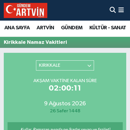
ANA SAYFA
ARTVİN
GÜNDEM
KÜLTÜR - SANAT
Kirikkale Namaz Vakitleri
KIRIKKALE
AKŞAM VAKTINE KALAN SÜRE
02:00:11
9 Ağustos 2026
26 Safer 1448
Kullar, Ramazan ayında ne (kadar sevap ve fazilet)