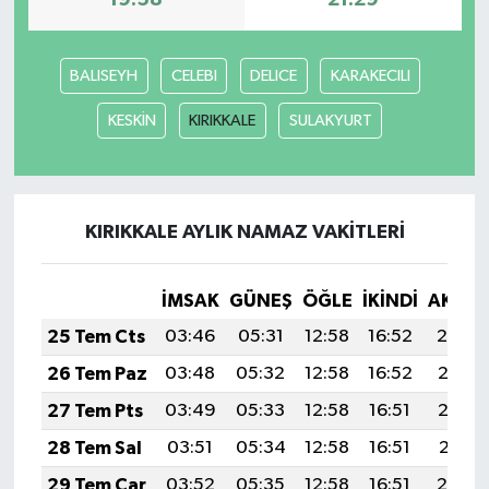
BALISEYH
CELEBI
DELICE
KARAKECILI
KESKİN
KIRIKKALE
SULAKYURT
KIRIKKALE AYLIK NAMAZ VAKITLERI
İMSAK
GÜNEŞ
ÖĞLE
İKINDI
AKŞA
25 Tem Cts
03:46
05:31
12:58
16:52
20:14
26 Tem Paz
03:48
05:32
12:58
16:52
20:13
27 Tem Pts
03:49
05:33
12:58
16:51
20:12
28 Tem Sal
03:51
05:34
12:58
16:51
20:11
29 Tem Çar
03:52
05:35
12:58
16:51
20:10