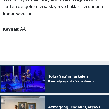
Lütfen belgelerinizi saklayın ve haklarınızı sonuna
kadar savunun.'
Kaynak:
AA
Tolga Sağ’ın Türküleri
Kemalpaşa’da Yankılandı
Azizağaoğlu’ndan “Çerçeve