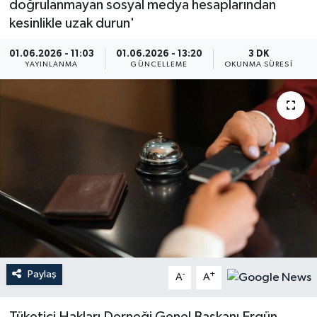
doğrulanmayan sosyal medya hesaplarından
kesinlikle uzak durun'
01.06.2026 - 11:03
01.06.2026 - 13:20
3 DK
YAYINLANMA
GÜNCELLEME
OKUNMA SÜRESI
Paylaş
-
+
A
A