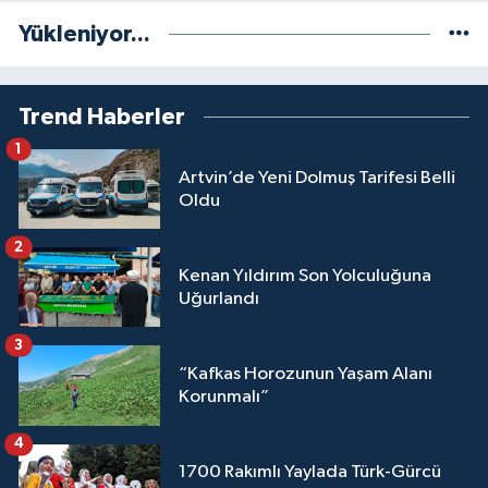
Yükleniyor...
Trend Haberler
1
Artvin’de Yeni Dolmuş Tarifesi Belli
Oldu
2
Kenan Yıldırım Son Yolculuğuna
Uğurlandı
3
“Kafkas Horozunun Yaşam Alanı
Korunmalı”
4
1700 Rakımlı Yaylada Türk-Gürcü