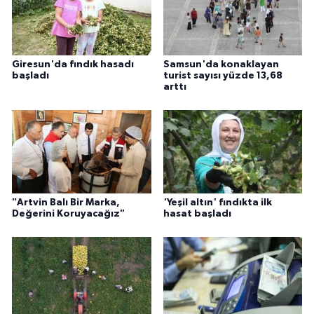
Giresun'da fındık hasadı
Samsun'da konaklayan
başladı
turist sayısı yüzde 13,68
arttı
"Artvin Balı Bir Marka,
'Yeşil altın' fındıkta ilk
Değerini Koruyacağız"
hasat başladı