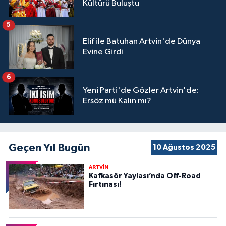
Kültürü Buluştu
5
Elif ile Batuhan Artvin'de Dünya
Evine Girdi
6
Yeni Parti'de Gözler Artvin'de:
Ersöz mü Kalın mı?
Geçen Yıl Bugün
10 Ağustos 2025
ARTVİN
Kafkasör Yaylası’nda Off-Road
Fırtınası!