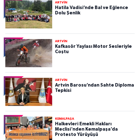
ARTVİN
Hatila Vadisi’nde Bal ve Eğlence
Dolu Şenlik
ARTVİN
Kafkasör Yaylası Motor Sesleriyle
Coştu
ARTVİN
Artvin Barosu’ndan Sahte Diploma
Tepkisi
KEMALPAŞA
Halkevleri Emekli Hakları
Meclisi'nden Kemalpaşa’da
Protesto Yürüyüşü