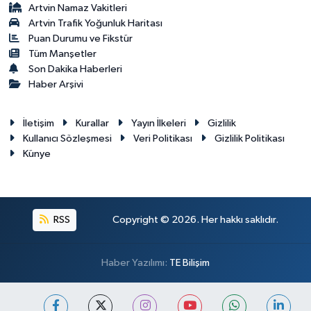
Artvin Namaz Vakitleri
Artvin Trafik Yoğunluk Haritası
Puan Durumu ve Fikstür
Tüm Manşetler
Son Dakika Haberleri
Haber Arşivi
İletişim
Kurallar
Yayın İlkeleri
Gizlilik
Kullanıcı Sözleşmesi
Veri Politikası
Gizlilik Politikası
Künye
RSS
Copyright © 2026. Her hakkı saklıdır.
Haber Yazılımı:
TE Bilişim