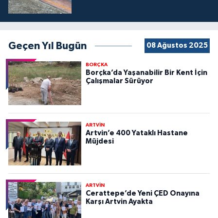
Geçen Yıl Bugün
08 Ağustos 2025
BORÇKA
Borçka’da Yaşanabilir Bir Kent İçin
Çalışmalar Sürüyor
ARTVİN
Artvin’e 400 Yataklı Hastane
Müjdesi
ARTVİN
Cerattepe’de Yeni ÇED Onayına
Karşı Artvin Ayakta