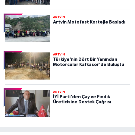
ARTVİN
Artvin Motofest Kortejle Başladı
ARTVİN
Türkiye’nin Dört Bir Yanından
Motorcular Kafkasör’de Buluştu
ARTVİN
İYİ Parti'den Çay ve Fındık
Üreticisine Destek Çağrısı