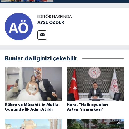
EDITÖR HAKKINDA
AYŞE ÖZDER
Bunlar da ilginizi çekebilir
Kübra ve Mücahit’in Mutlu
Kara, “Halk oyunları
Gününde İlk Adım Atıldı
Artvin’in markası”