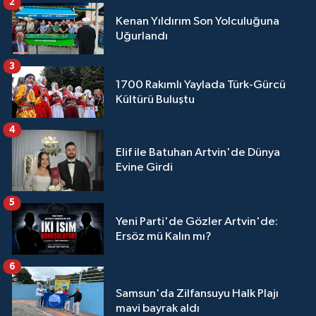
2
Kenan Yıldırım Son Yolculuğuna
Uğurlandı
3
1700 Rakımlı Yaylada Türk-Gürcü
Kültürü Buluştu
4
Elif ile Batuhan Artvin'de Dünya
Evine Girdi
5
Yeni Parti'de Gözler Artvin'de:
Ersöz mü Kalın mı?
6
Samsun'da Zilfansuyu Halk Plajı
mavi bayrak aldı