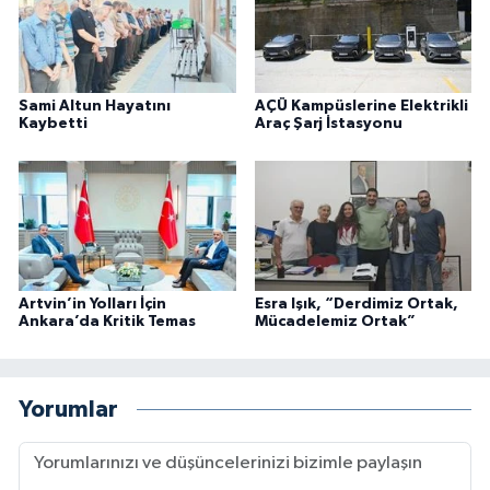
Sami Altun Hayatını
AÇÜ Kampüslerine Elektrikli
Kaybetti
Araç Şarj İstasyonu
Artvin’in Yolları İçin
Esra Işık, “Derdimiz Ortak,
Ankara’da Kritik Temas
Mücadelemiz Ortak”
Yorumlar