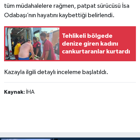
tüm müdahalelere rağmen, patpat sürücüsü İsa
Odabaşı’nın hayatını kaybettiği belirlendi.
Tehlikeli bölgede
denize giren kadını
cankurtaranlar kurtardı
Kazayla ilgili detaylı inceleme başlatıldı.
Kaynak:
İHA