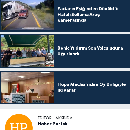
Facianın Eşiğinden Dönüldü:
Hatalı Sollama Araç
Kamerasında
Behiç Yıldırım Son Yolculuğuna
Uğurlandı
Hopa Meclisi'nden Oy Birliğiyle
İki Karar
EDITÖR HAKKINDA
Haber Portalı