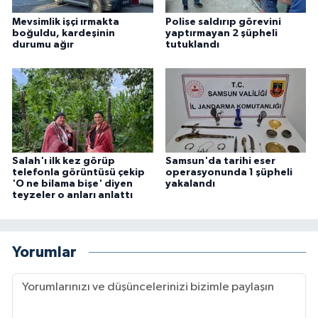
Mevsimlik işçi ırmakta
Polise saldırıp görevini
boğuldu, kardeşinin
yaptırmayan 2 şüpheli
durumu ağır
tutuklandı
Salah'ı ilk kez görüp
Samsun'da tarihi eser
telefonla görüntüsü çekip
operasyonunda 1 şüpheli
'O ne bilama bişe' diyen
yakalandı
teyzeler o anları anlattı
Yorumlar