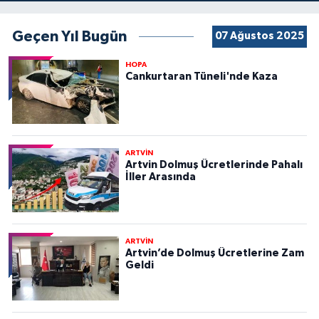
Geçen Yıl Bugün
07 Ağustos 2025
HOPA
Cankurtaran Tüneli'nde Kaza
ARTVİN
Artvin Dolmuş Ücretlerinde Pahalı
İller Arasında
ARTVİN
Artvin’de Dolmuş Ücretlerine Zam
Geldi