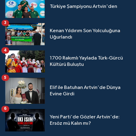
Türkiye Şampiyonu Artvin'den
3
Kenan Yıldırım Son Yolculuğuna
Uğurlandı
4
1700 Rakımlı Yaylada Türk-Gürcü
Kültürü Buluştu
5
Elif ile Batuhan Artvin'de Dünya
Evine Girdi
6
Yeni Parti'de Gözler Artvin'de:
Ersöz mü Kalın mı?