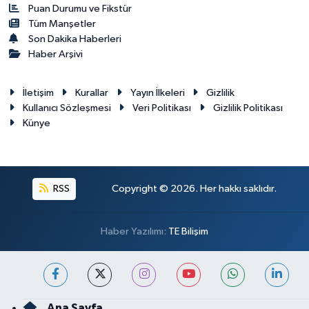
Puan Durumu ve Fikstür
Tüm Manşetler
Son Dakika Haberleri
Haber Arşivi
İletişim
Kurallar
Yayın İlkeleri
Gizlilik
Kullanıcı Sözleşmesi
Veri Politikası
Gizlilik Politikası
Künye
RSS
Copyright © 2026. Her hakkı saklıdır.
Haber Yazılımı:
TE Bilişim
Ana Sayfa