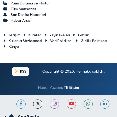
Puan Durumu ve Fikstür
Tüm Manşetler
Son Dakika Haberleri
Haber Arşivi
İletişim
Kurallar
Yayın İlkeleri
Gizlilik
Kullanıcı Sözleşmesi
Veri Politikası
Gizlilik Politikası
Künye
RSS
Copyright © 2026. Her hakkı saklıdır.
Haber Yazılımı:
TE Bilişim
Ana Sayfa