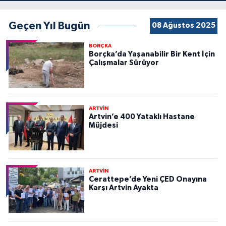
Geçen Yıl Bugün
08 Ağustos 2025
BORÇKA
Borçka’da Yaşanabilir Bir Kent İçin
Çalışmalar Sürüyor
ARTVİN
Artvin’e 400 Yataklı Hastane
Müjdesi
ARTVİN
Cerattepe’de Yeni ÇED Onayına
Karşı Artvin Ayakta