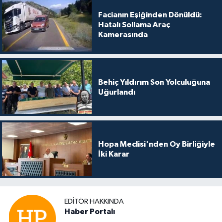
Facianın Eşiğinden Dönüldü:
Hatalı Sollama Araç
Kamerasında
Behiç Yıldırım Son Yolculuğuna
Uğurlandı
Hopa Meclisi'nden Oy Birliğiyle
İki Karar
EDITÖR HAKKINDA
Haber Portalı