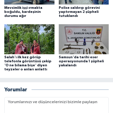
Mevsimlik işçi ırmakta
Polise saldırıp görevini
boğuldu, kardeşinin
yaptırmayan 2 şüpheli
durumu ağır
tutuklandı
Salah'ı ilk kez görüp
Samsun'da tarihi eser
telefonla görüntüsü çekip
operasyonunda 1 şüpheli
'O ne bilama bişe' diyen
yakalandı
teyzeler o anları anlattı
Yorumlar