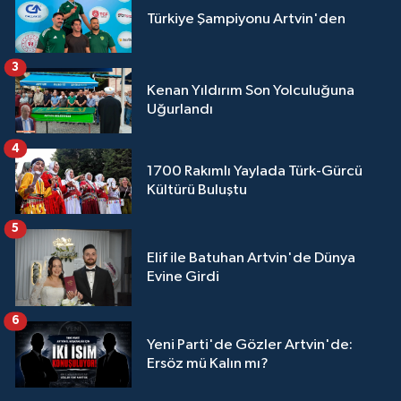
Türkiye Şampiyonu Artvin'den
3
Kenan Yıldırım Son Yolculuğuna
Uğurlandı
4
1700 Rakımlı Yaylada Türk-Gürcü
Kültürü Buluştu
5
Elif ile Batuhan Artvin'de Dünya
Evine Girdi
6
Yeni Parti'de Gözler Artvin'de:
Ersöz mü Kalın mı?