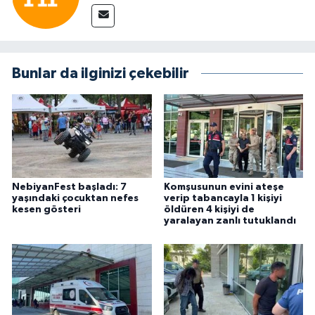
Bunlar da ilginizi çekebilir
NebiyanFest başladı: 7
Komşusunun evini ateşe
yaşındaki çocuktan nefes
verip tabancayla 1 kişiyi
kesen gösteri
öldüren 4 kişiyi de
yaralayan zanlı tutuklandı