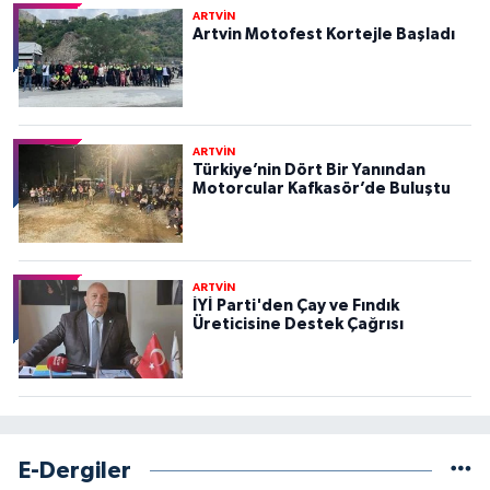
ARTVİN
Artvin Motofest Kortejle Başladı
ARTVİN
Türkiye’nin Dört Bir Yanından
Motorcular Kafkasör’de Buluştu
ARTVİN
İYİ Parti'den Çay ve Fındık
Üreticisine Destek Çağrısı
E-Dergiler