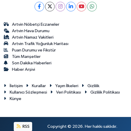
Artvin Nöbetçi Eczaneler
Artvin Hava Durumu
Artvin Namaz Vakitleri
Artvin Trafik Yoğunluk Haritası
Puan Durumu ve Fikstür
Tüm Manşetler
Son Dakika Haberleri
Haber Arşivi
İletişim
Kurallar
Yayın İlkeleri
Gizlilik
Kullanıcı Sözleşmesi
Veri Politikası
Gizlilik Politikası
Künye
RSS
Copyright © 2026. Her hakkı saklıdır.