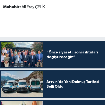
Muhabir:
Ali Eray ÇELİK
“Önce siyaseti, sonra iktidarı
değiştireceğiz”
Artvin’de Yeni Dolmuş Tarifesi
Belli Oldu