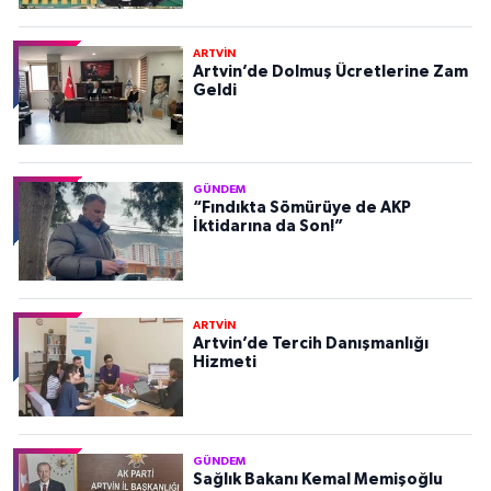
ARTVİN
Artvin’de Dolmuş Ücretlerine Zam
Geldi
GÜNDEM
“Fındıkta Sömürüye de AKP
İktidarına da Son!”
ARTVİN
Artvin’de Tercih Danışmanlığı
Hizmeti
GÜNDEM
Sağlık Bakanı Kemal Memişoğlu