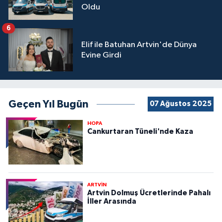
Oldu
6
Elif ile Batuhan Artvin'de Dünya
Evine Girdi
Geçen Yıl Bugün
07 Ağustos 2025
HOPA
Cankurtaran Tüneli'nde Kaza
ARTVİN
Artvin Dolmuş Ücretlerinde Pahalı
İller Arasında