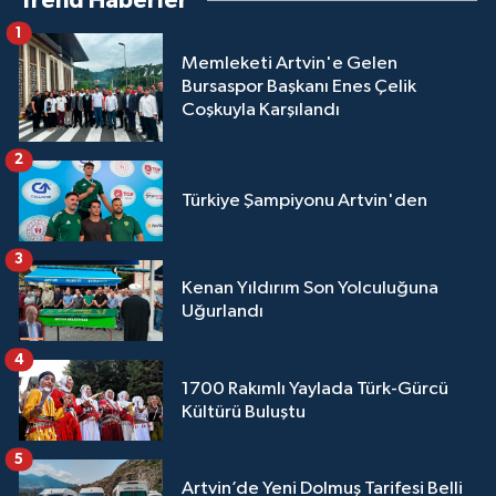
Trend Haberler
1
Memleketi Artvin'e Gelen
Bursaspor Başkanı Enes Çelik
Coşkuyla Karşılandı
2
Türkiye Şampiyonu Artvin'den
3
Kenan Yıldırım Son Yolculuğuna
Uğurlandı
4
1700 Rakımlı Yaylada Türk-Gürcü
Kültürü Buluştu
5
Artvin’de Yeni Dolmuş Tarifesi Belli