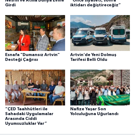
Nesrin ve Atilla Dünya Evine
“Önce siyaseti, sonra
Girdi
iktidarı değiştireceğiz”
Esnafa "Dumansız Artvin"
Artvin’de Yeni Dolmuş
Desteği Çağrısı
Tarifesi Belli Oldu
“ÇED Taahhütleri ile
Nafize Yaşar Son
Sahadaki Uygulamalar
Yolculuğuna Uğurlandı
Arasında Ciddi
Uyumsuzluklar Var”