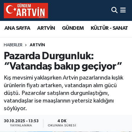
ANA SAYFA
ARTVİN
GÜNDEM
KÜLTÜR - SANAT
HABERLER
ARTVİN
Pazarda Durgunluk:
“Vatandaş bakıp geçiyor”
Kış mevsimi yaklaşırken Artvin pazarlarında kışlık
ürünlerin fiyatı artarken, vatandaşın alım gücü
düştü. Pazarcılar satışların durgunlaştığını,
vatandaşlar ise maaşlarının yetersiz kaldığını
söylüyor.
30.10.2025 - 13:53
4 DK
YAYINLANMA
OKUNMA SÜRESI