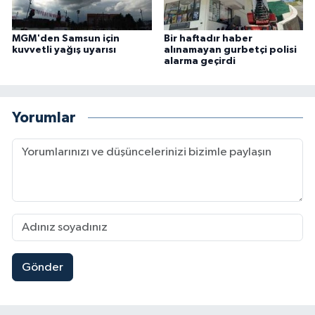
MGM'den Samsun için
Bir haftadır haber
kuvvetli yağış uyarısı
alınamayan gurbetçi polisi
alarma geçirdi
Yorumlar
Gönder