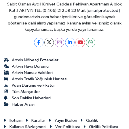
Sabit Osman Avcı Hürriyet Caddesi Pehlivan Apartmanı A blok
Kat:1 ARTVİN TEL: (0 466) 212 59 23 Mail:
[email protected]
gundemartvin.com haber içerikleri ve görselleri kaynak
gösterilse dahi alıntı yapılamaz, kanuna aykırı ve izinsiz olarak
kopyalanamaz, başka yerde yayınlanamaz.
Artvin Nöbetçi Eczaneler
Artvin Hava Durumu
Artvin Namaz Vakitleri
Artvin Trafik Yoğunluk Haritası
Puan Durumu ve Fikstür
Tüm Manşetler
Son Dakika Haberleri
Haber Arşivi
İletişim
Kurallar
Yayın İlkeleri
Gizlilik
Kullanıcı Sözleşmesi
Veri Politikası
Gizlilik Politikası