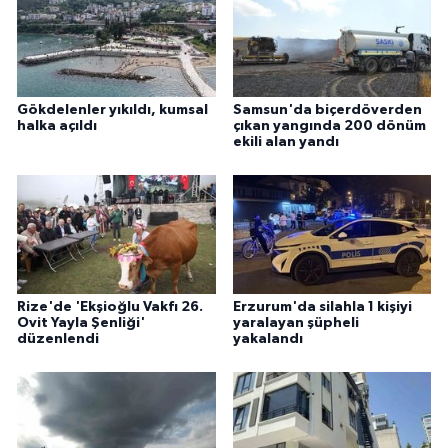
Gökdelenler yıkıldı, kumsal
Samsun'da biçerdöverden
halka açıldı
çıkan yangında 200 dönüm
ekili alan yandı
Rize'de 'Ekşioğlu Vakfı 26.
Erzurum'da silahla 1 kişiyi
Ovit Yayla Şenliği'
yaralayan şüpheli
düzenlendi
yakalandı