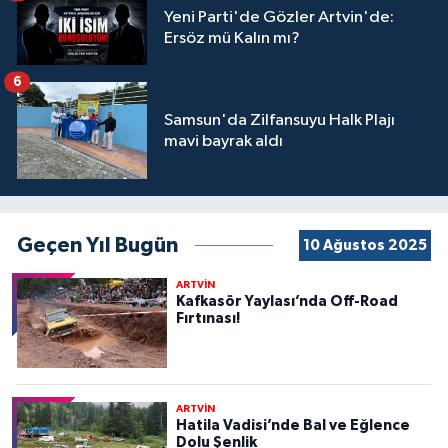
Yeni Parti'de Gözler Artvin'de:
Ersöz mü Kalın mı?
6
Samsun'da Zilfansuyu Halk Plajı
mavi bayrak aldı
Geçen Yıl Bugün
10 Ağustos 2025
ARTVİN
Kafkasör Yaylası’nda Off-Road
Fırtınası!
ARTVİN
Hatila Vadisi’nde Bal ve Eğlence
Dolu Şenlik