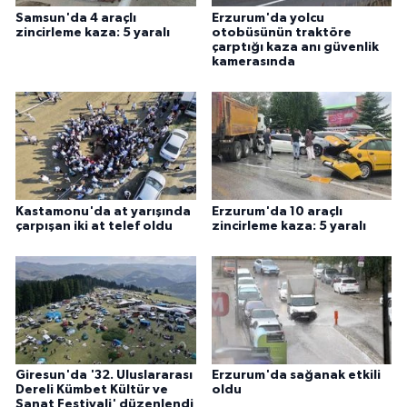
Samsun'da 4 araçlı
Erzurum'da yolcu
zincirleme kaza: 5 yaralı
otobüsünün traktöre
çarptığı kaza anı güvenlik
kamerasında
Kastamonu'da at yarışında
Erzurum'da 10 araçlı
çarpışan iki at telef oldu
zincirleme kaza: 5 yaralı
Giresun'da '32. Uluslararası
Erzurum'da sağanak etkili
Dereli Kümbet Kültür ve
oldu
Sanat Festivali' düzenlendi