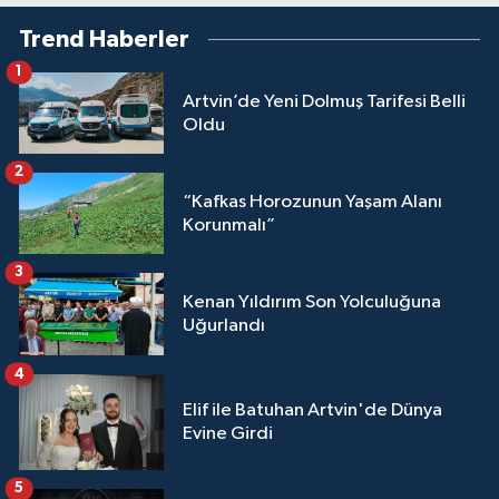
Trend Haberler
1
Artvin’de Yeni Dolmuş Tarifesi Belli
Oldu
2
“Kafkas Horozunun Yaşam Alanı
Korunmalı”
3
Kenan Yıldırım Son Yolculuğuna
Uğurlandı
4
Elif ile Batuhan Artvin'de Dünya
Evine Girdi
5