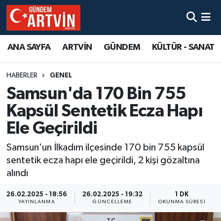
ANA SAYFA
ARTVİN
GÜNDEM
KÜLTÜR - SANAT
HABERLER
GENEL
Samsun'da 170 Bin 755
Kapsül Sentetik Ecza Hapı
Ele Geçirildi
Samsun'un İlkadım ilçesinde 170 bin 755 kapsül
sentetik ecza hapı ele geçirildi, 2 kişi gözaltına
alındı
26.02.2025 - 18:56
26.02.2025 - 19:32
1 DK
YAYINLANMA
GÜNCELLEME
OKUNMA SÜRESI