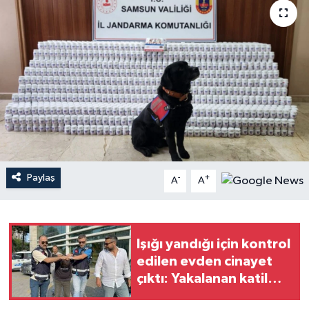
Paylaş
-
+
A
A
Işığı yandığı için kontrol
edilen evden cinayet
çıktı: Yakalanan katil
tutuklandı