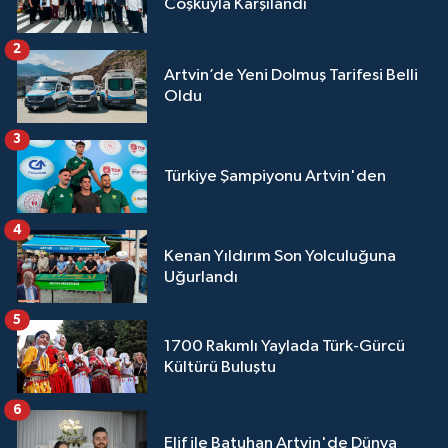
Coşkuyla Karşılandı
2
Artvin’de Yeni Dolmuş Tarifesi Belli
Oldu
3
Türkiye Şampiyonu Artvin'den
4
Kenan Yıldırım Son Yolculuğuna
Uğurlandı
5
1700 Rakımlı Yaylada Türk-Gürcü
Kültürü Buluştu
6
Elif ile Batuhan Artvin'de Dünya