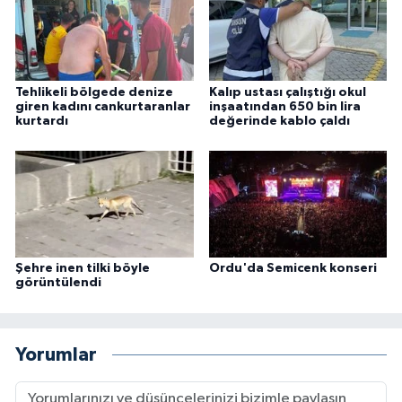
Tehlikeli bölgede denize
Kalıp ustası çalıştığı okul
giren kadını cankurtaranlar
inşaatından 650 bin lira
kurtardı
değerinde kablo çaldı
Şehre inen tilki böyle
Ordu'da Semicenk konseri
görüntülendi
Yorumlar