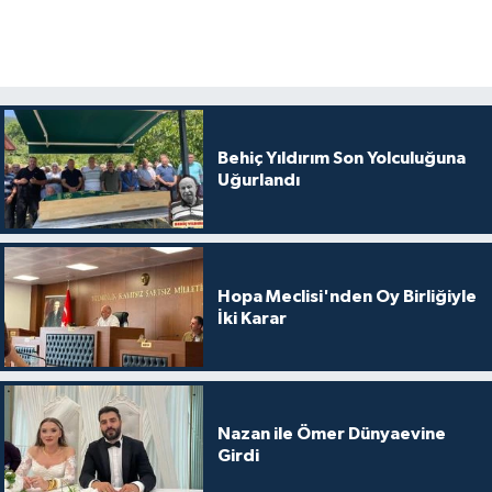
Behiç Yıldırım Son Yolculuğuna
Uğurlandı
Hopa Meclisi'nden Oy Birliğiyle
İki Karar
Nazan ile Ömer Dünyaevine
Girdi