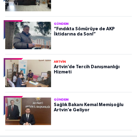
GÜNDEM
“Fındıkta Sömürüye de AKP
İktidarına da Son!”
ARTVİN
Artvin’de Tercih Danışmanlığı
Hizmeti
GÜNDEM
Sağlık Bakanı Kemal Memişoğlu
Artvin’e Geliyor