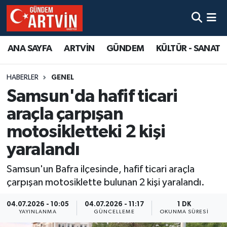
ANA SAYFA
ARTVİN
GÜNDEM
KÜLTÜR - SANAT
HABERLER
GENEL
Samsun'da hafif ticari
araçla çarpışan
motosikletteki 2 kişi
yaralandı
Samsun'un Bafra ilçesinde, hafif ticari araçla
çarpışan motosiklette bulunan 2 kişi yaralandı.
04.07.2026 - 10:05
04.07.2026 - 11:17
1 DK
YAYINLANMA
GÜNCELLEME
OKUNMA SÜRESI