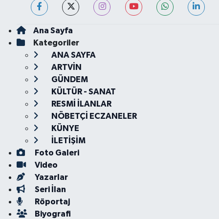
Ana Sayfa
Kategoriler
ANA SAYFA
ARTVİN
GÜNDEM
KÜLTÜR - SANAT
RESMİ İLANLAR
NÖBETÇİ ECZANELER
KÜNYE
İLETİŞİM
Foto Galeri
Video
Yazarlar
Seri İlan
Röportaj
Biyografi