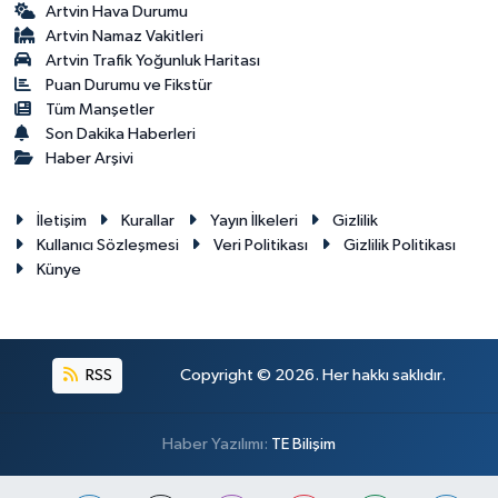
Artvin Hava Durumu
Artvin Namaz Vakitleri
Artvin Trafik Yoğunluk Haritası
Puan Durumu ve Fikstür
Tüm Manşetler
Son Dakika Haberleri
Haber Arşivi
İletişim
Kurallar
Yayın İlkeleri
Gizlilik
Kullanıcı Sözleşmesi
Veri Politikası
Gizlilik Politikası
Künye
RSS
Copyright © 2026. Her hakkı saklıdır.
Haber Yazılımı:
TE Bilişim