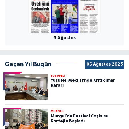
3 Ağustos
Geçen Yıl Bugün
06 Ağustos 2025
YUSUFELİ
Yusufeli Meclisi’nde Kritik İmar
Kararı
MURGUL
Murgul’da Festival Coşkusu
Kortejle Başladı