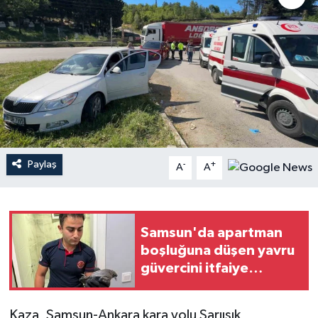
Paylaş
-
+
A
A
Samsun'da apartman
boşluğuna düşen yavru
güvercini itfaiye
kurtardı
Kaza, Samsun-Ankara kara yolu Sarıışık