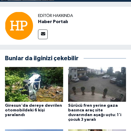
EDITÖR HAKKINDA
Haber Portalı
Bunlar da ilginizi çekebilir
Giresun'da dereye devrilen
Sürücü fren yerine gaza
otomobildeki 6 kişi
basınca araç site
yaralandı
duvarından aşağı uçtu: 1'i
çocuk 3 yaralı