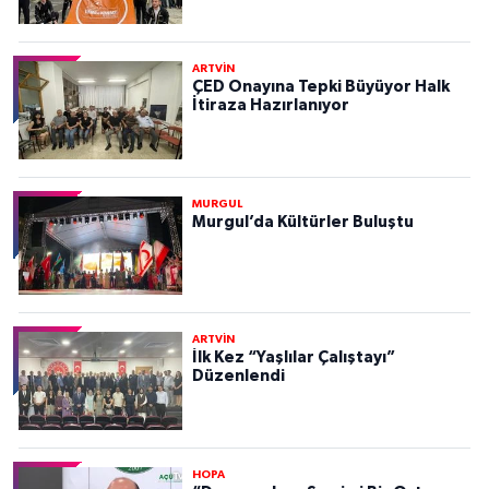
ARTVİN
ÇED Onayına Tepki Büyüyor Halk
İtiraza Hazırlanıyor
MURGUL
Murgul’da Kültürler Buluştu
ARTVİN
İlk Kez “Yaşlılar Çalıştayı”
Düzenlendi
HOPA