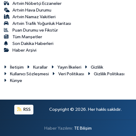
Artvin Nöbetçi Eczaneler
Artvin Hava Durumu
Artvin Namaz Vakitleri
Artvin Trafik Yoğunluk Haritası
Puan Durumu ve Fikstür
Tüm Manşetler
Son Dakika Haberleri
Haber Arşivi
İletişim
Kurallar
Yayın İlkeleri
Gizlilik
Kullanıcı Sözleşmesi
Veri Politikası
Gizlilik Politikası
Künye
RSS
Copyright © 2026. Her hakkı saklıdır.
Haber Yazılımı:
TE Bilişim