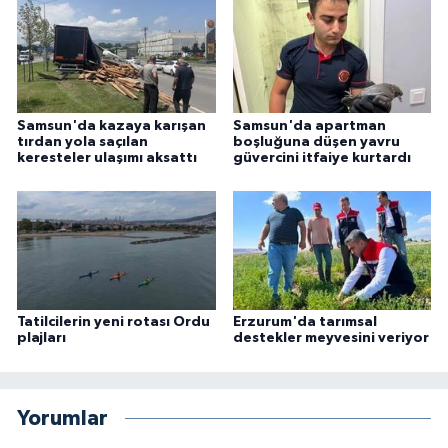
Samsun'da kazaya karışan
Samsun'da apartman
tırdan yola saçılan
boşluğuna düşen yavru
keresteler ulaşımı aksattı
güvercini itfaiye kurtardı
Tatilcilerin yeni rotası Ordu
Erzurum'da tarımsal
plajları
destekler meyvesini veriyor
Yorumlar