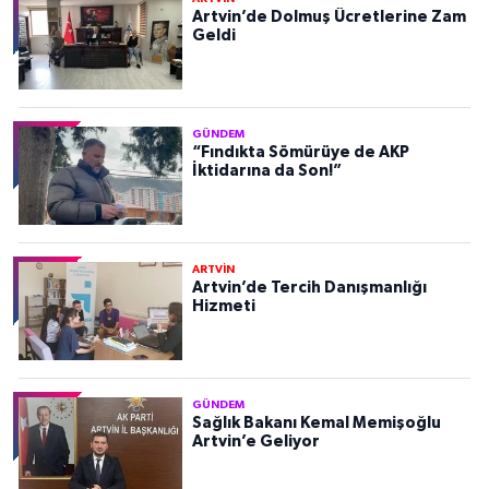
Artvin’de Dolmuş Ücretlerine Zam
Geldi
GÜNDEM
“Fındıkta Sömürüye de AKP
İktidarına da Son!”
ARTVİN
Artvin’de Tercih Danışmanlığı
Hizmeti
GÜNDEM
Sağlık Bakanı Kemal Memişoğlu
Artvin’e Geliyor