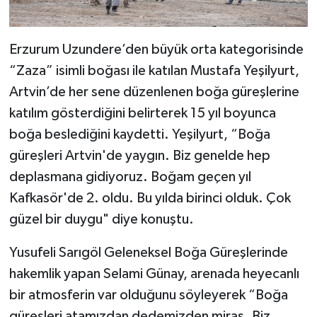
Erzurum Uzundere’den büyük orta kategorisinde
“Zaza” isimli boğası ile katılan Mustafa Yeşilyurt,
Artvin’de her sene düzenlenen boğa güreşlerine
katılım gösterdiğini belirterek 15 yıl boyunca
boğa beslediğini kaydetti. Yeşilyurt, “Boğa
güreşleri Artvin'de yaygın. Biz genelde hep
deplasmana gidiyoruz. Boğam geçen yıl
Kafkasör'de 2. oldu. Bu yılda birinci olduk. Çok
güzel bir duygu" diye konuştu.
Yusufeli Sarıgöl Geleneksel Boğa Güreşlerinde
hakemlik yapan Selami Günay, arenada heyecanlı
bir atmosferin var olduğunu söyleyerek “Boğa
güreşleri atamızdan dedemizden miras. Biz