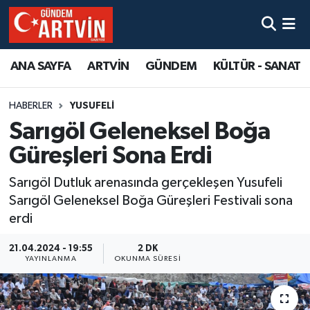
ANA SAYFA
ARTVİN
GÜNDEM
KÜLTÜR - SANAT
HABERLER
YUSUFELİ
Sarıgöl Geleneksel Boğa
Güreşleri Sona Erdi
Sarıgöl Dutluk arenasında gerçekleşen Yusufeli
Sarıgöl Geleneksel Boğa Güreşleri Festivali sona
erdi
21.04.2024 - 19:55
2 DK
YAYINLANMA
OKUNMA SÜRESI