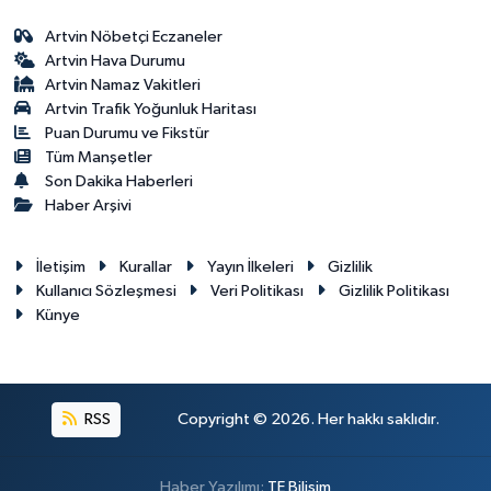
Artvin Nöbetçi Eczaneler
Artvin Hava Durumu
Artvin Namaz Vakitleri
Artvin Trafik Yoğunluk Haritası
Puan Durumu ve Fikstür
Tüm Manşetler
Son Dakika Haberleri
Haber Arşivi
İletişim
Kurallar
Yayın İlkeleri
Gizlilik
Kullanıcı Sözleşmesi
Veri Politikası
Gizlilik Politikası
Künye
RSS
Copyright © 2026. Her hakkı saklıdır.
Haber Yazılımı:
TE Bilişim