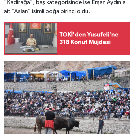
“Kadirağa”, baş kategorisinde ise Erşan Aydın’a
ait “Aslan” isimli boğa birinci oldu.
TOKİ'den Yusufeli'ne
318 Konut Müjdesi