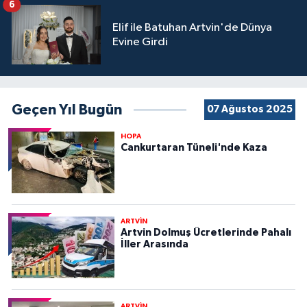
6
Elif ile Batuhan Artvin'de Dünya
Evine Girdi
Geçen Yıl Bugün
07 Ağustos 2025
HOPA
Cankurtaran Tüneli'nde Kaza
ARTVİN
Artvin Dolmuş Ücretlerinde Pahalı
İller Arasında
ARTVİN