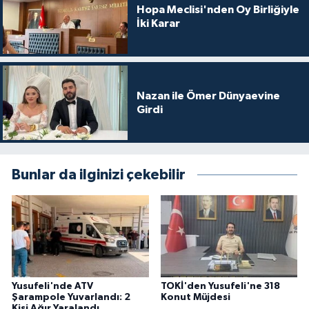
Hopa Meclisi'nden Oy Birliğiyle
İki Karar
Nazan ile Ömer Dünyaevine
Girdi
Bunlar da ilginizi çekebilir
Yusufeli'nde ATV
TOKİ'den Yusufeli'ne 318
Şarampole Yuvarlandı: 2
Konut Müjdesi
Kişi Ağır Yaralandı