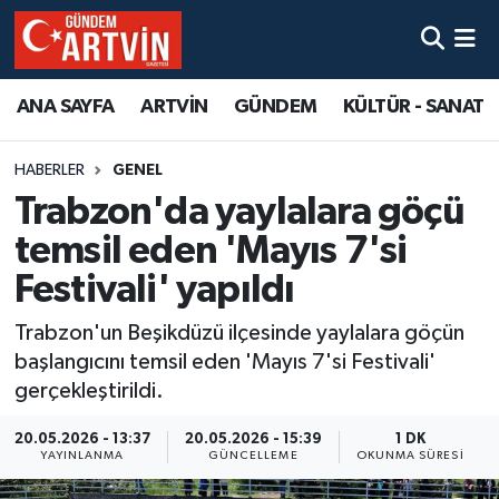
ANA SAYFA
ARTVİN
GÜNDEM
KÜLTÜR - SANAT
HABERLER
GENEL
Trabzon'da yaylalara göçü
temsil eden 'Mayıs 7'si
Festivali' yapıldı
Trabzon'un Beşikdüzü ilçesinde yaylalara göçün
başlangıcını temsil eden 'Mayıs 7'si Festivali'
gerçekleştirildi.
20.05.2026 - 13:37
20.05.2026 - 15:39
1 DK
YAYINLANMA
GÜNCELLEME
OKUNMA SÜRESI