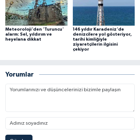
Meteoroloji'den 'Turuncu'
146 yıldır Karadeniz'de
alarm: Sel, yıldırım ve
denizcilere yol gösteriyor,
heyelana dikkat
tarihi kimliğiyle
ziyaretçilerin ilgisini
çekiyor
Yorumlar