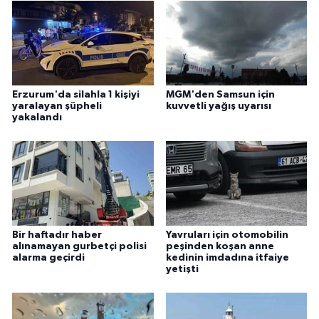
Erzurum'da silahla 1 kişiyi
MGM'den Samsun için
yaralayan şüpheli
kuvvetli yağış uyarısı
yakalandı
Bir haftadır haber
Yavruları için otomobilin
alınamayan gurbetçi polisi
peşinden koşan anne
alarma geçirdi
kedinin imdadına itfaiye
yetişti