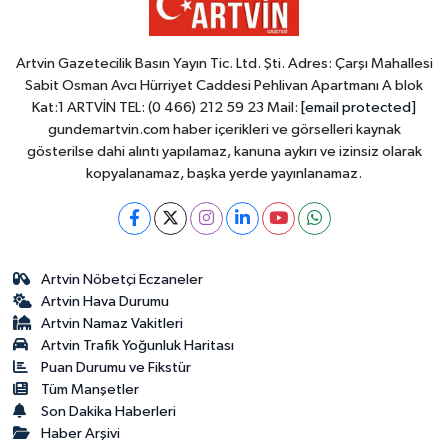
Artvin Gazetecilik Basın Yayın Tic. Ltd. Şti. Adres: Çarşı Mahallesi
Sabit Osman Avcı Hürriyet Caddesi Pehlivan Apartmanı A blok
Kat:1 ARTVİN TEL: (0 466) 212 59 23 Mail:
[email protected]
gundemartvin.com haber içerikleri ve görselleri kaynak
gösterilse dahi alıntı yapılamaz, kanuna aykırı ve izinsiz olarak
kopyalanamaz, başka yerde yayınlanamaz.
Artvin Nöbetçi Eczaneler
Artvin Hava Durumu
Artvin Namaz Vakitleri
Artvin Trafik Yoğunluk Haritası
Puan Durumu ve Fikstür
Tüm Manşetler
Son Dakika Haberleri
Haber Arşivi