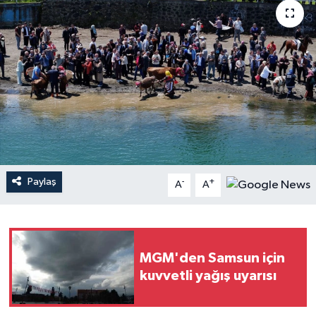
Paylaş
-
+
A
A
MGM'den Samsun için
kuvvetli yağış uyarısı