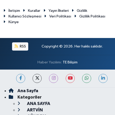
İletişim
Kurallar
Yayın İlkeleri
Gizlilik
Kullanıcı Sözleşmesi
Veri Politikası
Gizlilik Politikası
Künye
RSS
Copyright © 2026. Her hakkı saklıdır.
Haber Yazılımı:
TE Bilişim
Ana Sayfa
Kategoriler
ANA SAYFA
ARTVİN