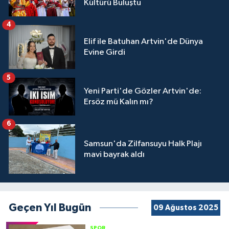
Kültürü Buluştu
4
Elif ile Batuhan Artvin'de Dünya
Evine Girdi
5
Yeni Parti'de Gözler Artvin'de:
Ersöz mü Kalın mı?
6
Samsun'da Zilfansuyu Halk Plajı
mavi bayrak aldı
Geçen Yıl Bugün
09 Ağustos 2025
SPOR