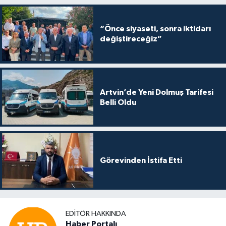
“Önce siyaseti, sonra iktidarı
değiştireceğiz”
Artvin’de Yeni Dolmuş Tarifesi
Belli Oldu
Görevinden İstifa Etti
EDITÖR HAKKINDA
Haber Portalı