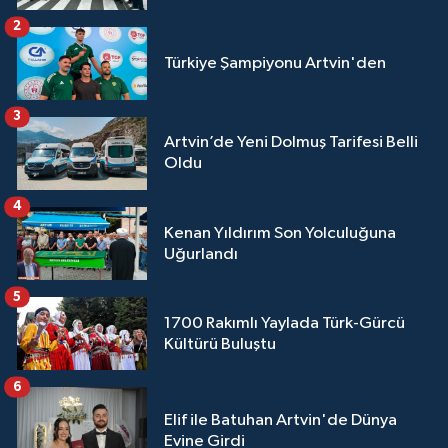
2
Türkiye Şampiyonu Artvin'den
3
Artvin’de Yeni Dolmuş Tarifesi Belli
Oldu
4
Kenan Yıldırım Son Yolculuğuna
Uğurlandı
5
1700 Rakımlı Yaylada Türk-Gürcü
Kültürü Buluştu
6
Elif ile Batuhan Artvin'de Dünya
Evine Girdi