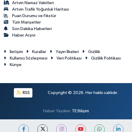
Artvin Namaz Vakitleri
Artvin Trafik Yoğunluk Haritası
Puan Durumu ve Fikstür
Tüm Manşetler
Son Dakika Haberleri
Haber Arşivi
İletişim
Kurallar
Yayın İlkeleri
Gizlilik
Kullanıcı Sözleşmesi
Veri Politikası
Gizlilik Politikası
Künye
RSS
Copyright © 2026. Her hakkı saklıdır.
Haber Yazılımı:
TE Bilişim