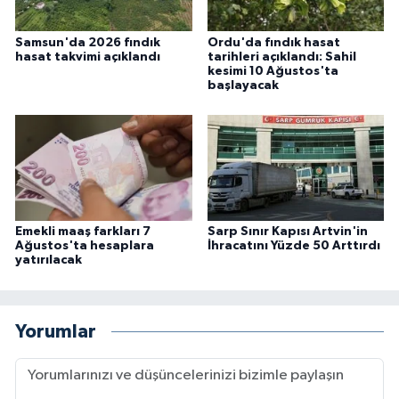
Samsun'da 2026 fındık
Ordu'da fındık hasat
hasat takvimi açıklandı
tarihleri açıklandı: Sahil
kesimi 10 Ağustos'ta
başlayacak
Emekli maaş farkları 7
Sarp Sınır Kapısı Artvin'in
Ağustos'ta hesaplara
İhracatını Yüzde 50 Arttırdı
yatırılacak
Yorumlar