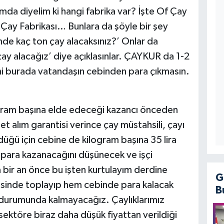
mda diyelim ki hangi fabrika var? İşte Of Çay
 Çay Fabrikası… Bunlara da şöyle bir şey
nde kaç ton çay alacaksınız?’ Onlar da
 çay alacağız’ diye açıklasınlar. ÇAYKUR da 1-2
Yani burada vatandaşın cebinden para çıkmasın.
ogram başına elde edeceği kazancı önceden
t alım garantisi verince çay müstahsili, çayı
düğü için cebine de kilogram başına 35 lira
 para kazanacağını düşünecek ve işçi
a bir an önce bu işten kurtulayım derdine
G
isinde toplayıp hem cebinde para kalacak
B
e durumunda kalmayacağız. Çaylıklarımız
ektöre biraz daha düşük fiyattan verildiği