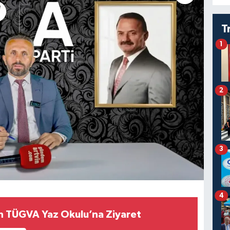
T
1
2
3
4
n TÜGVA Yaz Okulu’na Ziyaret