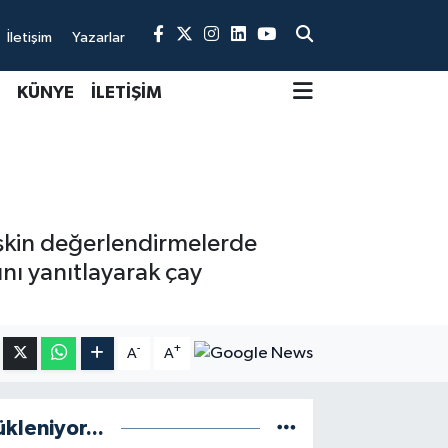
İletişim
Yazarlar
KÜNYE
İLETİŞİM
işkin değerlendirmelerde
ı yanıtlayarak çay
-
+
A
A
ükleniyor...