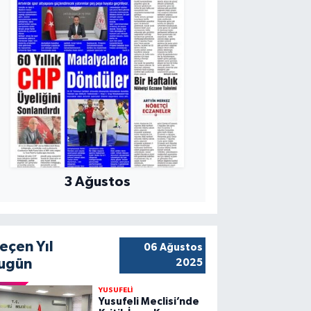
3 Ağustos
eçen Yıl
06 Ağustos
ugün
2025
YUSUFELİ
Yusufeli Meclisi’nde