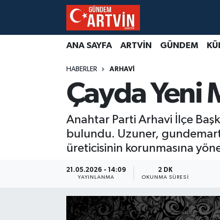
ANA SAYFA
ARTVİN
GÜNDEM
KÜ
HABERLER
ARHAVİ
Çayda Yeni 
Anahtar Parti Arhavi İlçe Ba
bulundu. Uzuner, gundemartv
üreticisinin korunmasına yönel
21.05.2026 - 14:09
2 DK
YAYINLANMA
OKUNMA SÜRESI