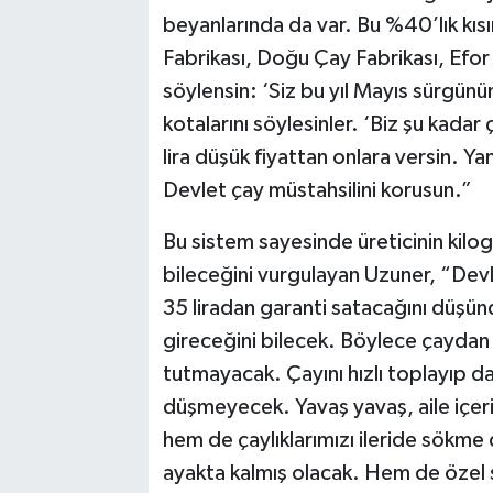
beyanlarında da var. Bu %40’lık kısı
Fabrikası, Doğu Çay Fabrikası, Efor
söylensin: ‘Siz bu yıl Mayıs sürgünü
kotalarını söylesinler. ‘Biz şu kadar
lira düşük fiyattan onlara versin. 
Devlet çay müstahsilini korusun.”
Bu sistem sayesinde üreticinin kil
bileceğini vurgulayan Uzuner, “Devle
35 liradan garanti satacağını düşün
gireceğini bilecek. Böylece çaydan
tutmayacak. Çayını hızlı toplayıp d
düşmeyecek. Yavaş yavaş, aile içer
hem de çaylıklarımızı ileride sökm
ayakta kalmış olacak. Hem de özel s