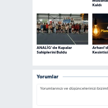
Müdahal
Kaldı
ANALİG'de Kupalar
Arhavi’de
Sahiplerini Buldu
Kesintisi
Yorumlar