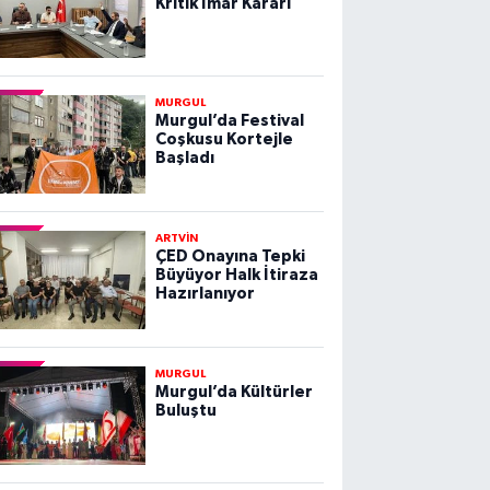
Kritik İmar Kararı
MURGUL
Murgul’da Festival
Coşkusu Kortejle
Başladı
ARTVİN
ÇED Onayına Tepki
Büyüyor Halk İtiraza
Hazırlanıyor
MURGUL
Murgul’da Kültürler
Buluştu