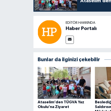
Ataselim’den
EDITÖR HAKKINDA
Haber Portalı
Bunlar da ilginizi çekebilir
Ataselim’den TÜGVA Yaz
Beslediğ
Okulu’na Ziyaret
Saldırıs