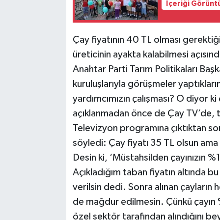
İçeriği Görünt
Çay fiyatının 40 TL olması gerektiği
üreticinin ayakta kalabilmesi açısın
Anahtar Parti Tarım Politikaları Baş
kuruluşlarıyla görüşmeler yaptıklar
yardımcımızın çalışması? O diyor ki ç
açıklanmadan önce de Çay TV’de, t
Televizyon programına çıktıktan son
söyledi: Çay fiyatı 35 TL olsun ama
Desin ki, ‘Müstahsilden çayınızın 
Açıkladığım taban fiyatın altında bu
verilsin dedi. Sonra alınan çayların
de mağdur edilmesin. Çünkü çayın 
özel sektör tarafından alındığını b