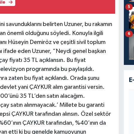
üle
5
ni savunduklarını belirten Uzuner, bu rakamın
dan önemli olduğunu söyledi. Konuyla ilgili
6
kanı Hüseyin Demiröz ve çeşitli sivil toplum
ını ifade eden Uzuner, “Neydi genel başkan
ay fiyatı 35 TL açıklansın. Bu fiyat
elevizyon programında bu paylaşıldı.
ra zaten bu fiyat açıklandı. Orada şunu
E
 devlet yani ÇAYKUR alım garantisi versin.
%100’ünü 35 TL’den satın alacağım.
 çay satın alınmayacak.’ Millete bu garanti
 hepsi ÇAYKUR tarafından alınsın. Özel sektör
%60’ının ÇAYKUR tarafından, %40’ının da
eyan etti ki bu genelde kamuoyunun