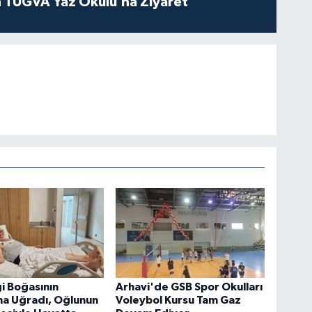
 TÜGVA Yaz Okulu’na Ziyaret
i Boğasının
Arhavi'de GSB Spor Okulları
ına Uğradı, Oğlunun
Voleybol Kursu Tam Gaz