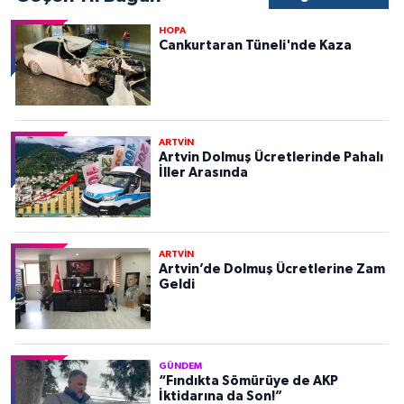
HOPA
Cankurtaran Tüneli'nde Kaza
ARTVİN
Artvin Dolmuş Ücretlerinde Pahalı
İller Arasında
ARTVİN
Artvin’de Dolmuş Ücretlerine Zam
Geldi
GÜNDEM
“Fındıkta Sömürüye de AKP
İktidarına da Son!”