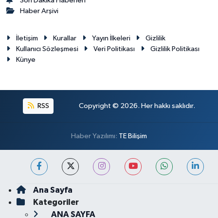
Son Dakika Haberleri
Haber Arşivi
İletişim
Kurallar
Yayın İlkeleri
Gizlilik
Kullanıcı Sözleşmesi
Veri Politikası
Gizlilik Politikası
Künye
RSS
Copyright © 2026. Her hakkı saklıdır.
Haber Yazılımı:
TE Bilişim
Ana Sayfa
Kategoriler
ANA SAYFA