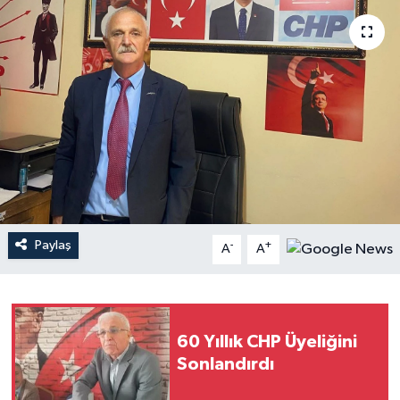
Paylaş
-
+
A
A
60 Yıllık CHP Üyeliğini
Sonlandırdı