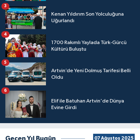
3
Kenan Yıldırım Son Yolculuğuna
Uğurlandı
4
1700 Rakımlı Yaylada Türk-Gürcü
Kültürü Buluştu
5
Artvin’de Yeni Dolmuş Tarifesi Belli
Oldu
6
Elif ile Batuhan Artvin'de Dünya
Evine Girdi
Geçen Yıl Bugün
07 Ağustos 2025