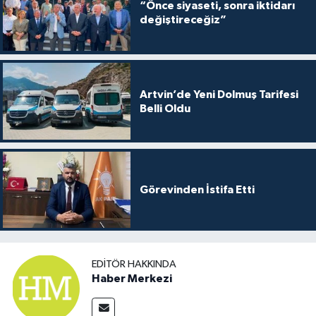
“Önce siyaseti, sonra iktidarı
değiştireceğiz”
Artvin’de Yeni Dolmuş Tarifesi
Belli Oldu
Görevinden İstifa Etti
EDITÖR HAKKINDA
Haber Merkezi