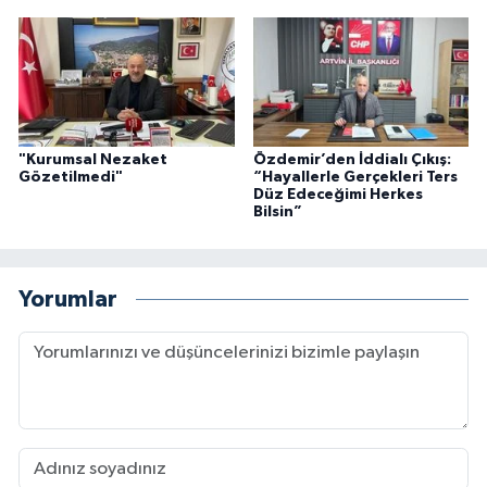
"Kurumsal Nezaket
Özdemir’den İddialı Çıkış:
Gözetilmedi"
“Hayallerle Gerçekleri Ters
Düz Edeceğimi Herkes
Bilsin”
Yorumlar