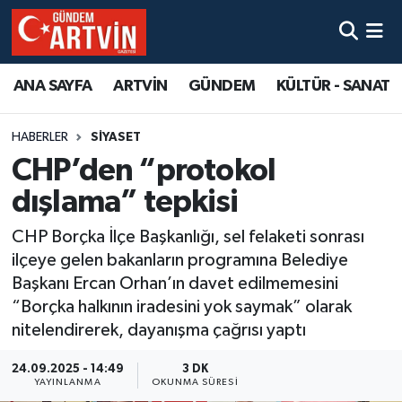
ANA SAYFA
ARTVİN
GÜNDEM
KÜLTÜR - SANAT
HABERLER
SİYASET
CHP’den “protokol
dışlama” tepkisi
CHP Borçka İlçe Başkanlığı, sel felaketi sonrası
ilçeye gelen bakanların programına Belediye
Başkanı Ercan Orhan’ın davet edilmemesini
“Borçka halkının iradesini yok saymak” olarak
nitelendirerek, dayanışma çağrısı yaptı
24.09.2025 - 14:49
3 DK
YAYINLANMA
OKUNMA SÜRESI