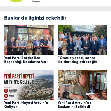
Bunlar da ilginizi çekebilir
Yeni Parti Borçka İlçe
“Önce siyaseti, sonra
Başkanlığı Kapılarını Açtı
iktidarı değiştireceğiz”
Yeni Parti Heyeti Artvin'e
Yeni Parti Artvin'de İl
Geliyor
Başkanını Belirledi