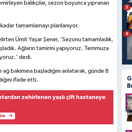
demirleyen balıkçılar, sezon boyunca yıpranan
5
a kadar tamamlamayı planlanıyor.
6
ı belirten Ümit Yaşar Şener, 'Sezonu tamamladık,
başladık. Ağların tamirini yapıyoruz. Temmuza
yoruz.' dedi.
e ağ bakımına başladığını anlatarak, günde 8
G
ığını ifade etti.
B
ardan zehirlenen yaşlı çift hastaneye
üle