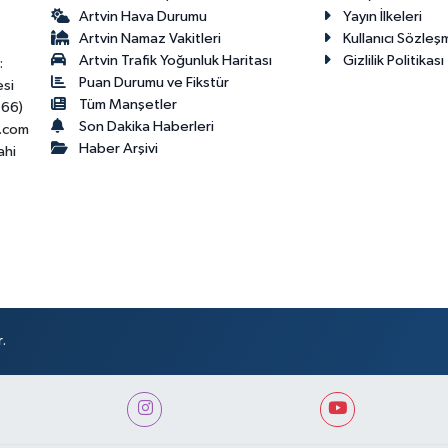
Artvin Hava Durumu
Yayın İlkeleri
Artvin Namaz Vakitleri
Kullanıcı Sözleş
Artvin Trafik Yoğunluk Haritası
Gizlilik Politikası
:
Puan Durumu ve Fikstür
esi
Tüm Manşetler
466)
Son Dakika Haberleri
.com
Haber Arşivi
ahi
.