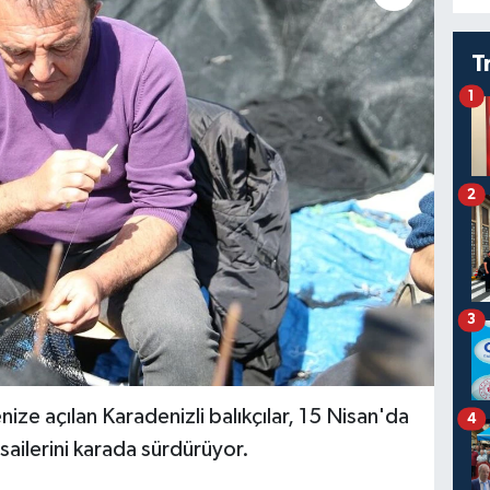
T
1
2
3
enize açılan Karadenizli balıkçılar, 15 Nisan'da
4
ilerini karada sürdürüyor.