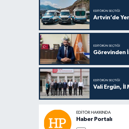
EDITÖRÜN SEÇTIĞI
Artvin’de Yen
EDITÖRÜN SEÇTIĞI
Görevinden İs
EDITÖRÜN SEÇTIĞI
Vali Ergün, İl
EDITÖR HAKKINDA
Haber Portalı