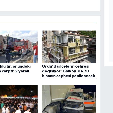
klü tır, önündeki
Ordu'da ilçelerin çehresi
çarptı: 2 yaralı
değişiyor: Gölköy'de 70
binanın cephesi yenilenecek