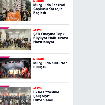
MURGUL
Murgul’da Festival
Coşkusu Kortejle
Başladı
ARTVİN
ÇED Onayına Tepki
Büyüyor Halk İtiraza
Hazırlanıyor
MURGUL
Murgul’da Kültürler
Buluştu
ARTVİN
İlk Kez “Yaşlılar
Çalıştayı”
Düzenlendi