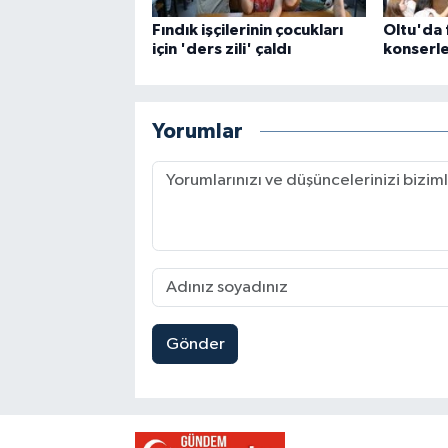
Fındık işçilerinin çocukları
Oltu'da 
için 'ders zili' çaldı
konserle
Yorumlar
Gönder