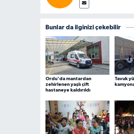
Bunlar da ilginizi çekebilir
Ordu'da mantardan
Tavuk yü
zehirlenen yaşlı çift
kamyona 
hastaneye kaldırıldı