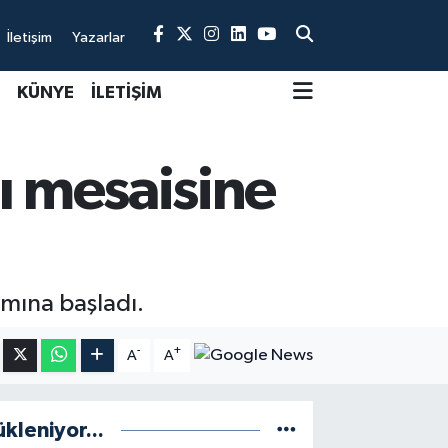
İletişim
Yazarlar
KÜNYE
İLETİŞİM
mı mesaisine
ımına başladı.
-
+
A
A
ükleniyor...