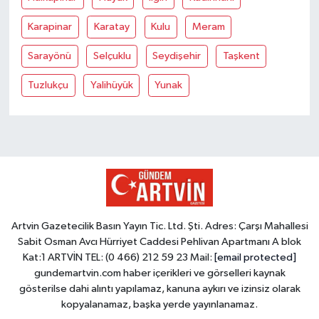
Karapinar
Karatay
Kulu
Meram
Sarayönü
Selçuklu
Seydişehir
Taşkent
Tuzlukçu
Yalihüyük
Yunak
Artvin Gazetecilik Basın Yayın Tic. Ltd. Şti. Adres: Çarşı Mahallesi
Sabit Osman Avcı Hürriyet Caddesi Pehlivan Apartmanı A blok
Kat:1 ARTVİN TEL: (0 466) 212 59 23 Mail:
[email protected]
gundemartvin.com haber içerikleri ve görselleri kaynak
gösterilse dahi alıntı yapılamaz, kanuna aykırı ve izinsiz olarak
kopyalanamaz, başka yerde yayınlanamaz.