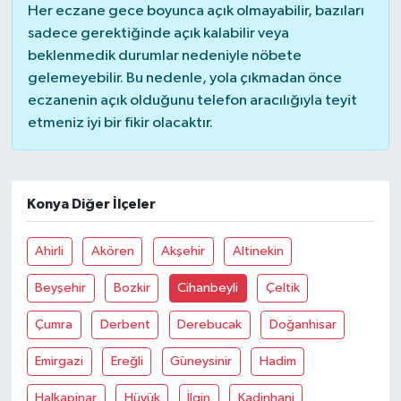
Her eczane gece boyunca açık olmayabilir, bazıları
sadece gerektiğinde açık kalabilir veya
beklenmedik durumlar nedeniyle nöbete
gelemeyebilir. Bu nedenle, yola çıkmadan önce
eczanenin açık olduğunu telefon aracılığıyla teyit
etmeniz iyi bir fikir olacaktır.
Konya Diğer İlçeler
Ahirli
Akören
Akşehir
Altinekin
Beyşehir
Bozkir
Cihanbeyli
Çeltik
Çumra
Derbent
Derebucak
Doğanhisar
Emirgazi
Ereğli
Güneysinir
Hadim
Halkapinar
Hüyük
İlgin
Kadinhani