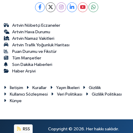
Artvin Nöbetçi Eczaneler
Artvin Hava Durumu
Artvin Namaz Vakitleri
Artvin Trafik Yoğunluk Haritası
Puan Durumu ve Fikstür
Tüm Manşetler
Son Dakika Haberleri
Haber Arşivi
İletişim
Kurallar
Yayın İlkeleri
Gizlilik
Kullanıcı Sözleşmesi
Veri Politikası
Gizlilik Politikası
Künye
RSS
Copyright © 2026. Her hakkı saklıdır.