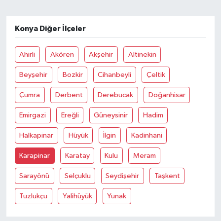
Konya Diğer İlçeler
Ahirli
Akören
Akşehir
Altinekin
Beyşehir
Bozkir
Cihanbeyli
Çeltik
Çumra
Derbent
Derebucak
Doğanhisar
Emirgazi
Ereğli
Güneysinir
Hadim
Halkapinar
Hüyük
İlgin
Kadinhani
Karapinar
Karatay
Kulu
Meram
Sarayönü
Selçuklu
Seydişehir
Taşkent
Tuzlukçu
Yalihüyük
Yunak