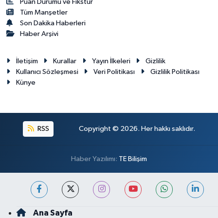
Puan Durumu ve Fikstür
Tüm Manşetler
Son Dakika Haberleri
Haber Arşivi
İletişim
Kurallar
Yayın İlkeleri
Gizlilik
Kullanıcı Sözleşmesi
Veri Politikası
Gizlilik Politikası
Künye
RSS
Copyright © 2026. Her hakkı saklıdır.
Haber Yazılımı:
TE Bilişim
Ana Sayfa