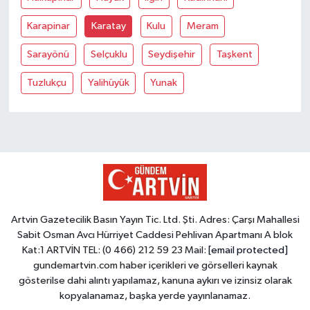
Karapinar
Karatay
Kulu
Meram
Sarayönü
Selçuklu
Seydişehir
Taşkent
Tuzlukçu
Yalihüyük
Yunak
Artvin Gazetecilik Basın Yayın Tic. Ltd. Şti. Adres: Çarşı Mahallesi
Sabit Osman Avcı Hürriyet Caddesi Pehlivan Apartmanı A blok
Kat:1 ARTVİN TEL: (0 466) 212 59 23 Mail:
[email protected]
gundemartvin.com haber içerikleri ve görselleri kaynak
gösterilse dahi alıntı yapılamaz, kanuna aykırı ve izinsiz olarak
kopyalanamaz, başka yerde yayınlanamaz.