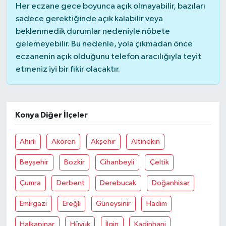
Her eczane gece boyunca açık olmayabilir, bazıları
sadece gerektiğinde açık kalabilir veya
beklenmedik durumlar nedeniyle nöbete
gelemeyebilir. Bu nedenle, yola çıkmadan önce
eczanenin açık olduğunu telefon aracılığıyla teyit
etmeniz iyi bir fikir olacaktır.
Konya Diğer İlçeler
Ahirli
Akören
Akşehir
Altinekin
Beyşehir
Bozkir
Cihanbeyli
Çeltik
Çumra
Derbent
Derebucak
Doğanhisar
Emirgazi
Ereğli
Güneysinir
Hadim
Halkapinar
Hüyük
İlgin
Kadinhani