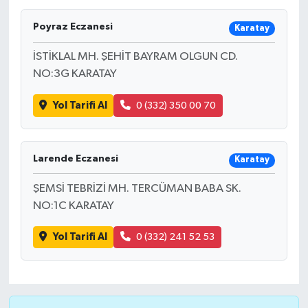
Poyraz Eczanesi
Karatay
İSTİKLAL MH. ŞEHİT BAYRAM OLGUN CD.
NO:3G KARATAY
Yol Tarifi Al
0 (332) 350 00 70
Larende Eczanesi
Karatay
ŞEMSİ TEBRİZİ MH. TERCÜMAN BABA SK.
NO:1C KARATAY
Yol Tarifi Al
0 (332) 241 52 53