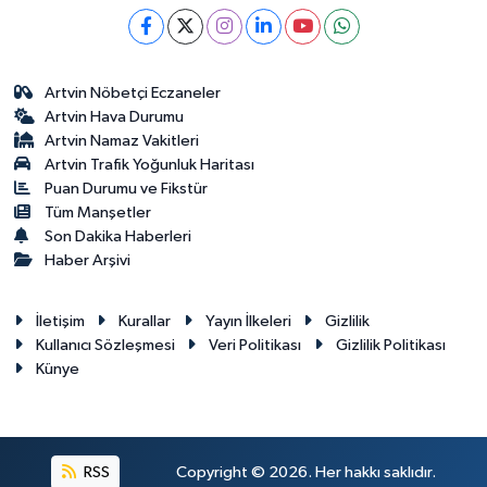
Artvin Nöbetçi Eczaneler
Artvin Hava Durumu
Artvin Namaz Vakitleri
Artvin Trafik Yoğunluk Haritası
Puan Durumu ve Fikstür
Tüm Manşetler
Son Dakika Haberleri
Haber Arşivi
İletişim
Kurallar
Yayın İlkeleri
Gizlilik
Kullanıcı Sözleşmesi
Veri Politikası
Gizlilik Politikası
Künye
RSS
Copyright © 2026. Her hakkı saklıdır.